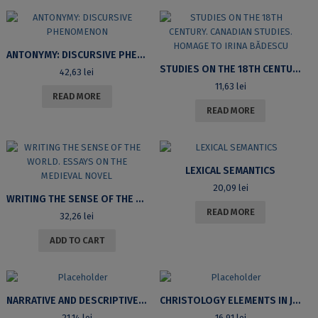
ANTONYMY: DISCURSIVE PHENOMENON
STUDIES ON THE 18TH CENTURY. CANADIAN STUDIES. HOMAGE TO IRINA BĂDESCU
42,63
lei
11,63
lei
READ MORE
READ MORE
LEXICAL SEMANTICS
20,09
lei
WRITING THE SENSE OF THE WORLD. ESSAYS ON THE MEDIEVAL NOVEL
READ MORE
32,26
lei
ADD TO CART
NARRATIVE AND DESCRIPTIVE TECHNIQUES IN THE WORK OF ROGER MARTIN DU GARD
CHRISTOLOGY ELEMENTS IN JACQUES BENIGNE BOSSUET’S SERMONS
21,14
lei
16,91
lei