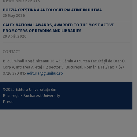
NEWS AND EVENTS
POEZIA CREȘTINĂ A ANTOLOGIEI PALATINE ÎN DILEMA
25 May 2026
GALEX NATIONAL AWARDS, AWARDED TO THE MOST ACTIVE
PROMOTERS OF READING AND LIBRARIES
29 April 2026
CONTACT
B-dul Mihail Kogălniceanu 36-46, Cămin A (curtea Facultății de Drept),
Corp A, Intrarea A, etaj 1-2 sector 5, București, România Tel/Fax: + (4)
0726 390 815
editura@g.unibuc.ro
©2025 Editura Universității din
București - Bucharest University
Press