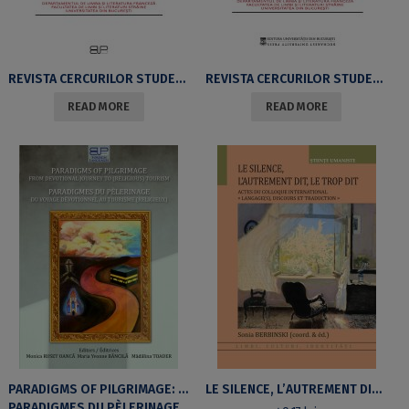
REVISTA CERCURILOR STUDENȚEȘTI ALE DEPARTAMENTULUI DE LIMBA ȘI LITERATURA FRANCEZĂ (RCSDLLF) NR.12/2023
REVISTA CERCURILOR STUDENȚEȘTI ALE DEPARTAMENTULUI DE LIMBA ȘI LITERATURA FRANCEZĂ (RCSDLLF) NR.11/2022
READ MORE
READ MORE
PARADIGMS OF PILGRIMAGE: FROM DEVOTIONAL JOURNEY TO (RELIGIOUS) TOURISM
LE SILENCE, L’AUTREMENT DIT, LE TROP DITVOL. II
PARADIGMES DU PÈLERINAGE DU VOYAGE DÉVOTIONNEL AU TOURISME (RELIGIEUX)