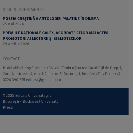
ȘTIRI ȘI EVENIMENTE
POEZIA CREȘTINĂ A ANTOLOGIEI PALATINE ÎN DILEMA
25 mai 2026
PREMIILE NAȚIONALE GALEX, ACORDATE CELOR MAI ACTIVI
PROMOTORI AI LECTURII ȘI BIBLIOTECILOR
29 aprilie 2026
CONTACT
B-dul Mihail Kogălniceanu 36-46, Cămin A (curtea Facultății de Drept),
Corp A, Intrarea A, etaj 1-2 sector 5, București, România Tel/Fax: + (4)
0726 390 815
editura@g.unibuc.ro
©2025 Editura Universității din
București - Bucharest University
Press