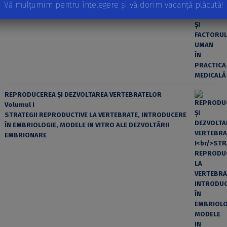
Vă mulțumim pentru înțelegere și vă dorim vacanță plăcută!
EROAREA ȘI FACTORUL UMAN ÎN PRACTICA MEDICALĂ
REPRODUCEREA ȘI DEZVOLTAREA VERTEBRATELOR
Volumul I
STRATEGII REPRODUCTIVE LA VERTEBRATE, INTRODUCERE
ÎN EMBRIOLOGIE, MODELE IN VITRO ALE DEZVOLTĂRII
EMBRIONARE