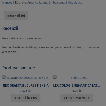
franceză
Etichete:
America Latina
,
limba romani
,
lingvistica
SUJET
EN
ROMANI
Recenzii (0)
DU
MEXIQUE
AU
Recenzii
CONTACT
DE
Nu există recenzii până acum.
SER
ET
Numai clienții autentificați, care au cumpărat acest produs, pot să scrie
ESTAR
o recenzie.
DE
L’ESPAGNOL
Produse similare
NEOGRAECA BUCURESTIENSIA
LEXICOLOGIE SEMANTICĂ LATINĂ
32,26
lei
19,03
lei
ADAUGĂ ÎN COȘ
CITEȘTE MAI MULT