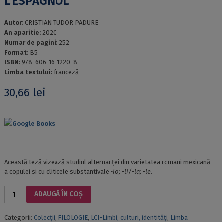
L’ESPAGNOL
Autor:
CRISTIAN TUDOR PADURE
An aparitie:
2020
Numar de pagini:
252
Format:
B5
ISBN:
978-606-16-1220-8
Limba textului:
franceză
30,66
lei
Google Books
Această teză vizează studiul alternanței din varietatea romani mexicană
a copulei si cu cliticele substantivale
-lo; -li/-la; -le
.
Cantitate
ADAUGĂ ÎN COȘ
LA
VARIATION
Categorii:
Colecții
,
FILOLOGIE
,
LCI-Limbi, culturi, identități
,
Limba
COPULE/CLITIQUE