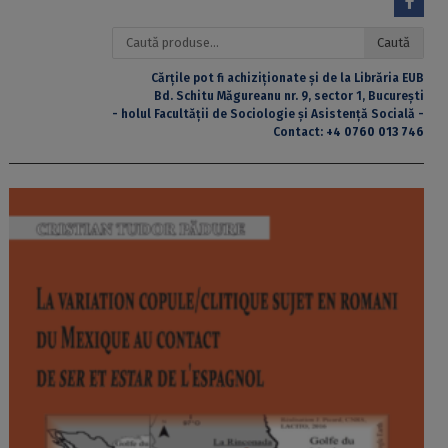
Caută
Caută
după:
Cărțile pot fi achiziționate și de la Librăria EUB
Bd. Schitu Măgureanu nr. 9, sector 1, București
- holul Facultății de Sociologie și Asistență Socială -
Contact:
+4 0760 013 746