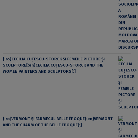
[:ro]CECILIA CUŢESCU-STORCK ŞI FEMEILE PICTORE ŞI
SCULPTORE[:en]CECILIA CUŢESCU-STORCK AND THE
WOMEN PAINTERS AND SCULPTORS[:]
[:ro]VERMONT ȘI FARMECUL BELLE ÉPOQUE[:en]VERMONT
AND THE CHARM OF THE BELLE ÉPOQUE[:]