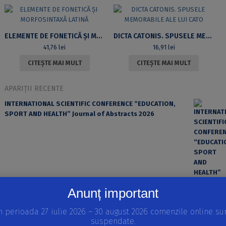
ELEMENTE DE FONETICĂ ȘI MORFOSINTAXĂ LATINĂ
DICTA CATONIS. SPUSELE MEMORABILE ALE LUI CATO
41,76
lei
16,91
lei
CITEȘTE MAI MULT
CITEȘTE MAI MULT
APARIȚII RECENTE
INTERNATIONAL SCIENTIFIC CONFERENCE “EDUCATION,
SPORT AND HEALTH” Journal of Abstracts 2026
Anunț important
n perioada 27 iulie 2026 – 30 august 2026 comenzile online su
suspendate.