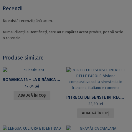
Recenzii
Nu există recenzii până acum.
Numai clienții autentificați, care au cumpărat acest produs, pot să scrie
o recenzie.
Produse similare
ROMANICA 14 – LA DINÁMICA DEL LÉXICO DE LA MODA EN EL SIGLO XIX: ESTUDIO DE NEOLOGÍA LÉXICA
47,04
lei
ADAUGĂ ÎN COȘ
INTRECCI DEI SENSI E INTRECCI DELLE PAROLE. VISIONE COMPARATIVA SULLA SINESTESIA IN FRANCESE, ITALIANO E ROMENO.
33,30
lei
ADAUGĂ ÎN COȘ