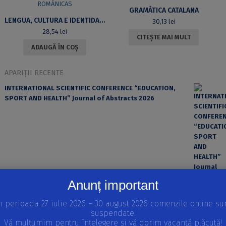
GRAMÀTICA CATALANA
LENGUA, CULTURA E IDENTIDAD ROMÁNICAS
30,13
lei
28,54
lei
CITEȘTE MAI MULT
ADAUGĂ ÎN COȘ
APARIȚII RECENTE
INTERNATIONAL SCIENTIFIC CONFERENCE “EDUCATION,
SPORT AND HEALTH” Journal of Abstracts 2026
Anunț important
n perioada 27 iulie 2026 – 30 august 2026 comenzile online su
suspendate.
EROAREA ȘI FACTORUL UMAN ÎN PRACTICA MEDICALĂ
Vă mulțumim pentru înțelegere și vă dorim vacanță plăcută!