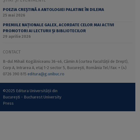
ȘTIRI ȘI EVENIMENTE
POEZIA CREȘTINĂ A ANTOLOGIEI PALATINE ÎN DILEMA
25 mai 2026
PREMIILE NAȚIONALE GALEX, ACORDATE CELOR MAI ACTIVI
PROMOTORI AI LECTURII ȘI BIBLIOTECILOR
29 aprilie 2026
CONTACT
B-dul Mihail Kogălniceanu 36-46, Cămin A (curtea Facultății de Drept),
Corp A, Intrarea A, etaj 1-2 sector 5, București, România Tel/Fax: + (4)
0726 390 815
editura@g.unibuc.ro
©2025 Editura Universității din
București - Bucharest University
Press