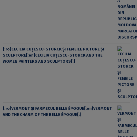
[:ro]CECILIA CUŢESCU-STORCK ŞI FEMEILE PICTORE ŞI
SCULPTORE[:en]CECILIA CUŢESCU-STORCK AND THE
WOMEN PAINTERS AND SCULPTORS[:]
[:ro]VERMONT ȘI FARMECUL BELLE ÉPOQUE[:en]VERMONT
AND THE CHARM OF THE BELLE ÉPOQUE[:]