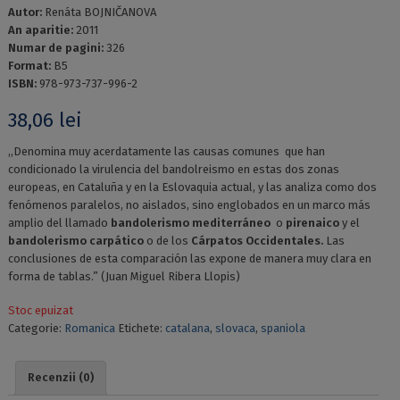
Autor:
Renáta BOJNIČANOVA
An aparitie:
2011
Numar de pagini:
326
Format:
B5
ISBN:
978-973-737-996-2
38,06
lei
,,Denomina muy acerdatamente las causas comunes que han
condicionado la virulencia del bandolreismo en estas dos zonas
europeas, en Cataluña y en la Eslovaquia actual, y las analiza como dos
fenómenos paralelos, no aislados, sino englobados en un marco más
amplio del llamado
bandolerismo mediterráneo
o
pirenaico
y el
bandolerismo carpático
o de
los
Cárpatos
Occidentales.
Las
conclusiones de esta comparación las expone de manera muy clara en
forma de tablas.” (Juan Miguel Ribera Llopis)
Stoc epuizat
Categorie:
Romanica
Etichete:
catalana
,
slovaca
,
spaniola
Recenzii (0)