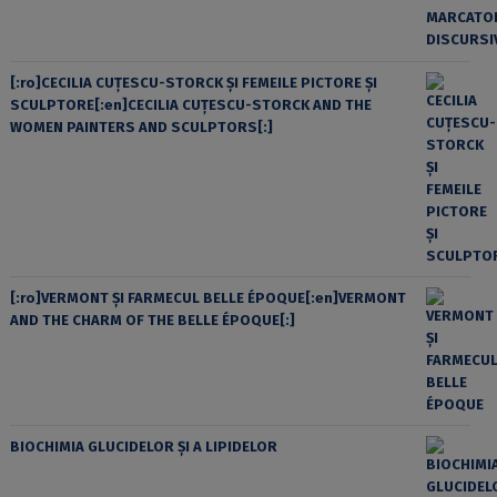
[:ro]CECILIA CUŢESCU-STORCK ŞI FEMEILE PICTORE ŞI
SCULPTORE[:en]CECILIA CUŢESCU-STORCK AND THE
WOMEN PAINTERS AND SCULPTORS[:]
[:ro]VERMONT ȘI FARMECUL BELLE ÉPOQUE[:en]VERMONT
AND THE CHARM OF THE BELLE ÉPOQUE[:]
BIOCHIMIA GLUCIDELOR ȘI A LIPIDELOR