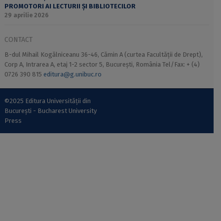
PROMOTORI AI LECTURII ȘI BIBLIOTECILOR
29 aprilie 2026
CONTACT
B-dul Mihail Kogălniceanu 36-46, Cămin A (curtea Facultății de Drept),
Corp A, Intrarea A, etaj 1-2 sector 5, București, România Tel/Fax: + (4)
0726 390 815
editura@g.unibuc.ro
©2025 Editura Universității din
București - Bucharest University
Press