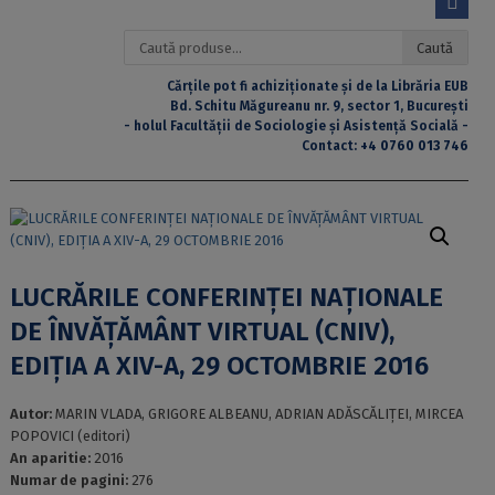
Caută
Caută
după:
Cărțile pot fi achiziționate și de la Librăria EUB
Bd. Schitu Măgureanu nr. 9, sector 1, București
- holul Facultății de Sociologie și Asistență Socială -
Contact:
+4 0760 013 746
LUCRĂRILE CONFERINŢEI NAŢIONALE
DE ÎNVĂŢĂMÂNT VIRTUAL (CNIV),
EDIŢIA A XIV-A, 29 OCTOMBRIE 2016
Autor:
MARIN VLADA, GRIGORE ALBEANU, ADRIAN ADĂSCĂLIŢEI, MIRCEA
POPOVICI (editori)
An aparitie:
2016
Numar de pagini:
276