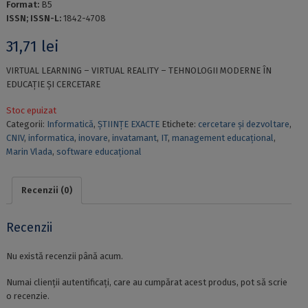
Format:
B5
ISSN; ISSN-L:
1842-4708
31,71
lei
VIRTUAL LEARNING – VIRTUAL REALITY – TEHNOLOGII MODERNE ÎN
EDUCAŢIE ŞI CERCETARE
Stoc epuizat
Categorii:
Informatică
,
ȘTIINȚE EXACTE
Etichete:
cercetare şi dezvoltare
,
CNIV
,
informatica
,
inovare
,
invatamant
,
IT
,
management educaţional
,
Marin Vlada
,
software educaţional
Recenzii (0)
Recenzii
Nu există recenzii până acum.
Numai clienții autentificați, care au cumpărat acest produs, pot să scrie
o recenzie.