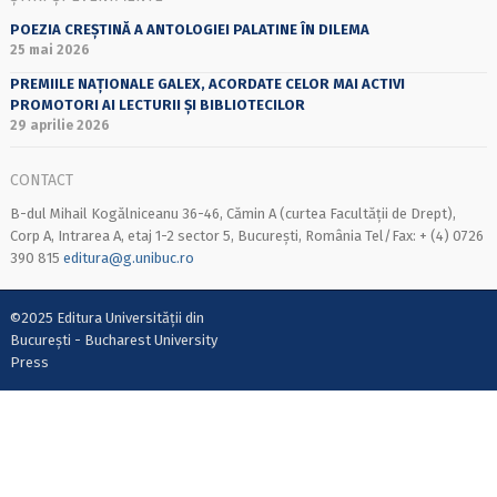
POEZIA CREȘTINĂ A ANTOLOGIEI PALATINE ÎN DILEMA
25 mai 2026
PREMIILE NAȚIONALE GALEX, ACORDATE CELOR MAI ACTIVI
PROMOTORI AI LECTURII ȘI BIBLIOTECILOR
29 aprilie 2026
CONTACT
B-dul Mihail Kogălniceanu 36-46, Cămin A (curtea Facultății de Drept),
Corp A, Intrarea A, etaj 1-2 sector 5, București, România Tel/Fax: + (4) 0726
390 815
editura@g.unibuc.ro
©2025 Editura Universității din
București - Bucharest University
Press