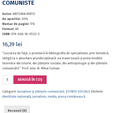
COMUNISTE
Autor:
ANTONIA MATEI
An aparitie:
2014
Numar de pagini:
178
Format:
A5
ISBN:
978-606-16-0532-3
16,39
lei
“Lucrarea de faţă, o premieră în bibliografia de specialitate, prin tematică,
obligă la o abordare pluridisciplinară: ea traversează şi preia modele
teoretice din istorie, din ştiinţele sociale, din antropologie şi din ştiintele
comunicării.” Prof. univ. dr. Mihai Coman
Cantitate
ADAUGĂ ÎN COȘ
MASS-
MEDIA,
Categorii:
Jurnalism și științele comunicării
,
ȘTIINȚE SOCIALE
Etichete:
SPAŢIU
identitate naţională
,
jurnalism
,
media
,
presa românească
PUBLIC,
COMEMORARE:
RECONSTRUCŢIA
Recenzii (0)
SIMBOLICĂ