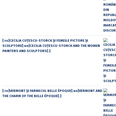
[:ro]CECILIA CUŢESCU-STORCK ŞI FEMEILE PICTORE ŞI
SCULPTORE[:en]CECILIA CUŢESCU-STORCK AND THE WOMEN
PAINTERS AND SCULPTORS[:]
[:ro]VERMONT ȘI FARMECUL BELLE ÉPOQUE[:en]VERMONT AND
THE CHARM OF THE BELLE ÉPOQUE[:]