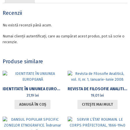
A
NOILOR
Recenzii
IDENTITĂŢI
POST-
Nu există recenzii până acum.
COMUNISTE
Numai clienții autentificați, care au cumpărat acest produs, pot să scrie o
recenzie.
Produse similare
IDENTITATE ÎN UNIUNEA EUROPEANĂ
REVISTA DE FILOSOFIE ANALITICĂ, VOL. II, NR. 1, IANUARIE-IUNIE 2008
31,19
lei
19,01
lei
ADAUGĂ ÎN COȘ
CITEȘTE MAI MULT