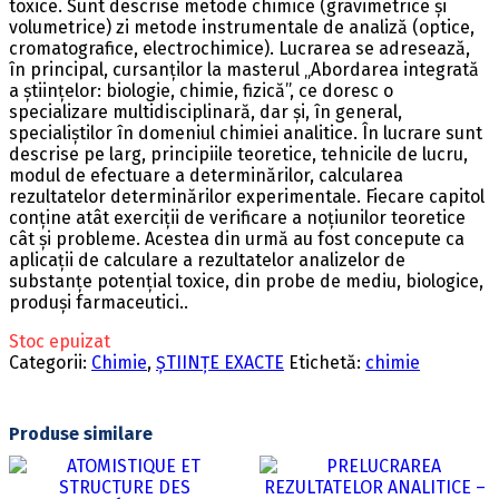
toxice. Sunt descrise metode chimice (gravimetrice și
volumetrice) zi metode instrumentale de analiză (optice,
cromatografice, electrochimice). Lucrarea se adresează,
în principal, cursanților la masterul „Abordarea integrată
a științelor: biologie, chimie, fizică”, ce doresc o
specializare multidisciplinară, dar și, în general,
specialiștilor în domeniul chimiei analitice. În lucrare sunt
descrise pe larg, principiile teoretice, tehnicile de lucru,
modul de efectuare a determinărilor, calcularea
rezultatelor determinărilor experimentale. Fiecare capitol
conține atât exerciții de verificare a noțiunilor teoretice
cât și probleme. Acestea din urmă au fost concepute ca
aplicații de calculare a rezultatelor analizelor de
substanțe potențial toxice, din probe de mediu, biologice,
produși farmaceutici..
Stoc epuizat
Categorii:
Chimie
,
ȘTIINȚE EXACTE
Etichetă:
chimie
Produse similare