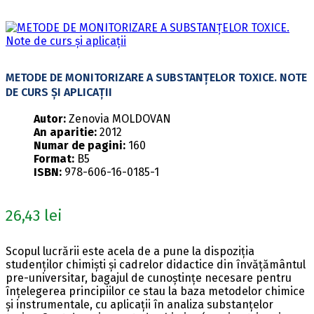
METODE DE MONITORIZARE A SUBSTANȚELOR TOXICE. NOTE
DE CURS ȘI APLICAȚII
Autor:
Zenovia MOLDOVAN
An aparitie:
2012
Numar de pagini:
160
Format:
B5
ISBN:
978-606-16-0185-1
26,43
lei
Scopul lucrării este acela de a pune la dispoziția
studenților chimiști și cadrelor didactice din învățământul
pre-universitar, bagajul de cunoștințe necesare pentru
înțelegerea principiilor ce stau la baza metodelor chimice
și instrumentale, cu aplicații în analiza substanțelor