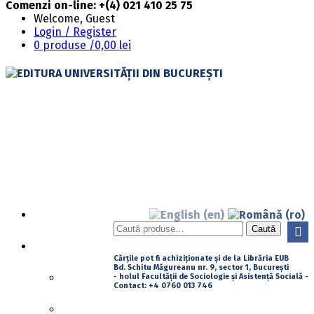
Comenzi on-line: +(4) 021 410 25 75
Welcome, Guest
Login / Register
0 produse /
0,00
lei
PRIMA PAGINĂ
Caută
Caută
după:
DESPRE NOI
Cărțile pot fi achiziționate și de la Librăria EUB
Bd. Schitu Măgureanu nr. 9, sector 1, București
ISTORIC
- holul Facultății de Sociologie și Asistență Socială -
Contact:
+4 0760 013 746
MISIUNE