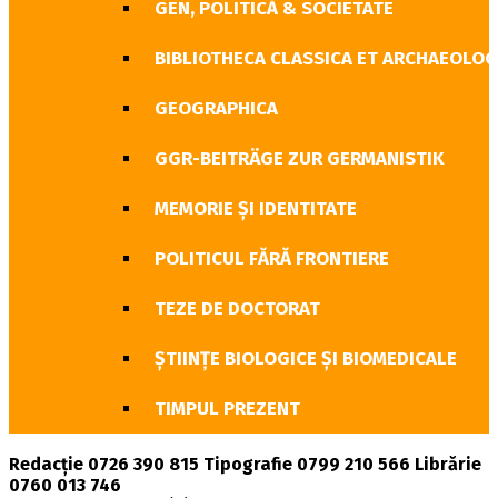
GEN, POLITICĂ & SOCIETATE
BIBLIOTHECA CLASSICA ET ARCHAEOLOG
GEOGRAPHICA
GGR-BEITRÄGE ZUR GERMANISTIK
MEMORIE ȘI IDENTITATE
POLITICUL FĂRĂ FRONTIERE
TEZE DE DOCTORAT
ŞTIINŢE BIOLOGICE ŞI BIOMEDICALE
TIMPUL PREZENT
Redacție 0726 390 815 Tipografie 0799 210 566 Librărie
0760 013 746