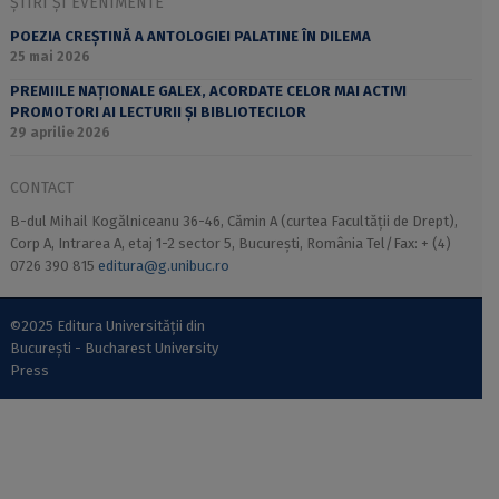
ȘTIRI ȘI EVENIMENTE
POEZIA CREȘTINĂ A ANTOLOGIEI PALATINE ÎN DILEMA
25 mai 2026
PREMIILE NAȚIONALE GALEX, ACORDATE CELOR MAI ACTIVI
PROMOTORI AI LECTURII ȘI BIBLIOTECILOR
29 aprilie 2026
CONTACT
B-dul Mihail Kogălniceanu 36-46, Cămin A (curtea Facultății de Drept),
Corp A, Intrarea A, etaj 1-2 sector 5, București, România Tel/Fax: + (4)
0726 390 815
editura@g.unibuc.ro
©2025 Editura Universității din
București - Bucharest University
Press