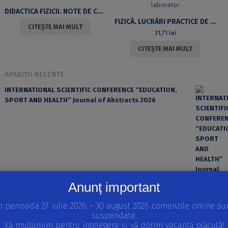
DIDACTICA FIZICII. NOTE DE CURS
FIZICĂ. LUCRĂRI PRACTICE DE LABORATOR
CITEȘTE MAI MULT
31,71
lei
CITEȘTE MAI MULT
APARIȚII RECENTE
INTERNATIONAL SCIENTIFIC CONFERENCE “EDUCATION,
SPORT AND HEALTH” Journal of Abstracts 2026
Anunț important
n perioada 27 iulie 2026 – 30 august 2026 comenzile online su
suspendate.
EROAREA ȘI FACTORUL UMAN ÎN PRACTICA MEDICALĂ
Vă mulțumim pentru înțelegere și vă dorim vacanță plăcută!