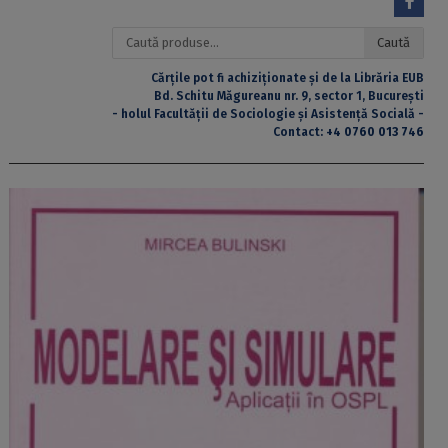
Caută
Caută
după:
Cărțile pot fi achiziționate și de la Librăria EUB
Bd. Schitu Măgureanu nr. 9, sector 1, București
- holul Facultății de Sociologie și Asistență Socială -
Contact:
+4 0760 013 746