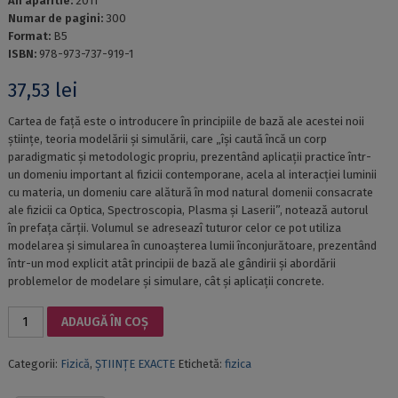
An aparitie:
2011
Numar de pagini:
300
Format:
B5
ISBN:
978-973-737-919-1
37,53
lei
Cartea de față este o introducere în principiile de bază ale acestei noii
științe, teoria modelării și simulării, care „își caută încă un corp
paradigmatic și metodologic propriu, prezentând aplicații practice într-
un domeniu important al fizicii contemporane, acela al interacției luminii
cu materia, un domeniu care alătură în mod natural domenii consacrate
ale fizicii ca Optica, Spectroscopia, Plasma și Laserii”, notează autorul
în prefața cărții. Volumul se adreseazî tuturor celor ce pot utiliza
modelarea și simularea în cunoașterea lumii înconjurătoare, prezentând
într-un mod explicit atât principii de bază ale gândirii și abordării
problemelor de modelare și simulare, cât și aplicații concrete.
Cantitate
ADAUGĂ ÎN COȘ
MODELARE
ȘI
Categorii:
Fizică
,
ȘTIINȚE EXACTE
Etichetă:
fizica
SIMULARE.
Aplicații