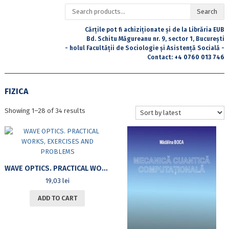
Search
Search
for:
Cărțile pot fi achiziționate și de la Librăria EUB
Bd. Schitu Măgureanu nr. 9, sector 1, București
- holul Facultății de Sociologie și Asistență Socială -
Contact:
+4 0760 013 746
FIZICA
Sorted
Showing 1–28 of 34 results
by
latest
WAVE OPTICS. PRACTICAL WORKS, EXERCISES AND PROBLEMS
19,03
lei
ADD TO CART