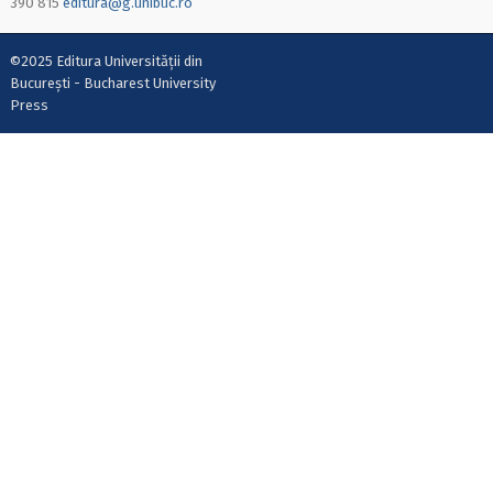
390 815
editura@g.unibuc.ro
©2025 Editura Universității din
București - Bucharest University
Press