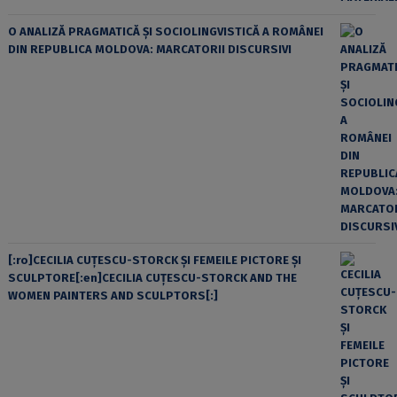
O ANALIZĂ PRAGMATICĂ ȘI SOCIOLINGVISTICĂ A ROMÂNEI
DIN REPUBLICA MOLDOVA: MARCATORII DISCURSIVI
[:ro]CECILIA CUŢESCU-STORCK ŞI FEMEILE PICTORE ŞI
SCULPTORE[:en]CECILIA CUŢESCU-STORCK AND THE
WOMEN PAINTERS AND SCULPTORS[:]