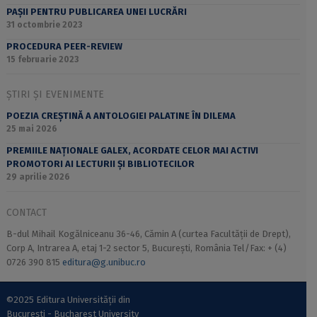
PAȘII PENTRU PUBLICAREA UNEI LUCRĂRI
31 octombrie 2023
PROCEDURA PEER-REVIEW
15 februarie 2023
ȘTIRI ȘI EVENIMENTE
POEZIA CREȘTINĂ A ANTOLOGIEI PALATINE ÎN DILEMA
25 mai 2026
PREMIILE NAȚIONALE GALEX, ACORDATE CELOR MAI ACTIVI
PROMOTORI AI LECTURII ȘI BIBLIOTECILOR
29 aprilie 2026
CONTACT
B-dul Mihail Kogălniceanu 36-46, Cămin A (curtea Facultății de Drept),
Corp A, Intrarea A, etaj 1-2 sector 5, București, România Tel/Fax: + (4)
0726 390 815
editura@g.unibuc.ro
©2025 Editura Universității din
București - Bucharest University