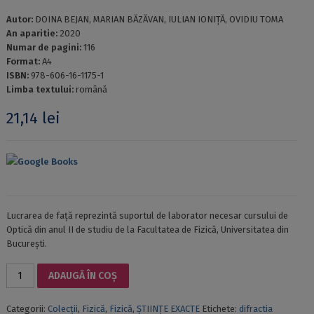
Autor:
DOINA BEJAN, MARIAN BĂZĂVAN, IULIAN IONIȚĂ, OVIDIU TOMA
An aparitie:
2020
Numar de pagini:
116
Format:
A4
ISBN:
978-606-16-1175-1
Limba textului:
română
21,14
lei
Google Books
Lucrarea de față reprezintă suportul de laborator necesar cursului de
Optică din anul II de studiu de la Facultatea de Fizică, Universitatea din
București.
Cantitate
ADAUGĂ ÎN COȘ
OPTICĂ
ONDULATORIE.
Categorii:
Colecții
,
Fizică
,
Fizică
,
ȘTIINȚE EXACTE
Etichete:
difractia
LUCRĂRI