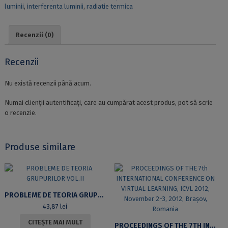
luminii
,
interferenta luminii
,
radiatie termica
PRACTICE
DE
LABORATOR.
Recenzii (0)
EXERCIȚII
ȘI
PROBLEME
Recenzii
Nu există recenzii până acum.
Numai clienții autentificați, care au cumpărat acest produs, pot să scrie
o recenzie.
Produse similare
PROBLEME DE TEORIA GRUPURILOR VOL.II
43,87
lei
CITEȘTE MAI MULT
PROCEEDINGS OF THE 7TH INTERNATIONAL CONFERENCE ON VIRTUAL LEARNING, ICVL 2012, NOVEMBER 2-3, 2012, BRAȘOV, ROMANIA