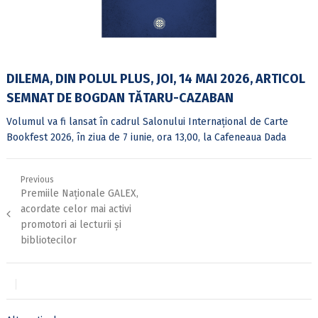
DILEMA, DIN POLUL PLUS, JOI, 14 MAI 2026, ARTICOL
SEMNAT DE BOGDAN TĂTARU-CAZABAN
Volumul va fi lansat în cadrul Salonului Internațional de Carte
Bookfest 2026, în ziua de 7 iunie, ora 13,00, la Cafeneaua Dada
Navigare
Previous
Previous
Premiile Naționale GALEX,
în
post:
articole
acordate celor mai activi
promotori ai lecturii și
bibliotecilor