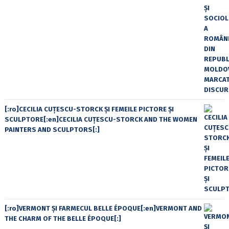
[:ro]CECILIA CUŢESCU-STORCK ŞI FEMEILE PICTORE ŞI
SCULPTORE[:en]CECILIA CUŢESCU-STORCK AND THE WOMEN
PAINTERS AND SCULPTORS[:]
[:ro]VERMONT ȘI FARMECUL BELLE ÉPOQUE[:en]VERMONT AND
THE CHARM OF THE BELLE ÉPOQUE[:]