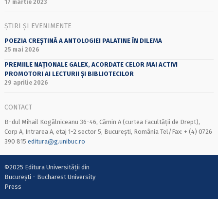
17 martie 2023
ȘTIRI ȘI EVENIMENTE
POEZIA CREȘTINĂ A ANTOLOGIEI PALATINE ÎN DILEMA
25 mai 2026
PREMIILE NAȚIONALE GALEX, ACORDATE CELOR MAI ACTIVI
PROMOTORI AI LECTURII ȘI BIBLIOTECILOR
29 aprilie 2026
CONTACT
B-dul Mihail Kogălniceanu 36-46, Cămin A (curtea Facultății de Drept),
Corp A, Intrarea A, etaj 1-2 sector 5, București, România Tel/Fax: + (4) 0726
390 815
editura@g.unibuc.ro
©2025 Editura Universității din
București - Bucharest University
Press