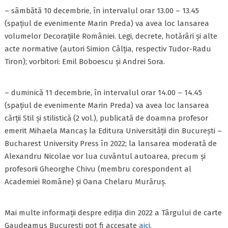
– sâmbătă 10 decembrie, în intervalul orar 13.00 – 13.45
(spațiul de evenimente Marin Preda) va avea loc lansarea
volumelor Decorațiile României. Legi, decrete, hotărâri și alte
acte normative (autori Simion Câlția, respectiv Tudor-Radu
Tiron); vorbitori: Emil Boboescu și Andrei Sora.
– duminică 11 decembrie, în intervalul orar 14.00 – 14.45
(spațiul de evenimente Marin Preda) va avea loc lansarea
cărții Stil și stilistică (2 vol.), publicată de doamna profesor
emerit Mihaela Mancaș la Editura Universității din București –
Bucharest University Press în 2022; la lansarea moderată de
Alexandru Nicolae vor lua cuvântul autoarea, precum și
profesorii Gheorghe Chivu (membru corespondent al
Academiei Române) și Oana Chelaru Murăruș.
Mai multe informații despre ediția din 2022 a Târgului de carte
Gaudeamus Bucureşti pot fi accesate
aici
.