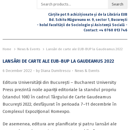
Search
Search
for:
Cărțile pot fi achiziționate și de la Librăria EUB
Bd. Schitu Măgureanu nr. 9, sector 1, București
- holul Facultății de Sociologie și Asistență Socială -
Contact:
+4 0760 013 746
Home
News & Events
Lansări de carte ale EUB-BUP la Gaudeamus 2022
LANSĂRI DE CARTE ALE EUB-BUP LA GAUDEAMUS 2022
6 December 2022
by
Diana Dumitrescu
News & Events
Editura Universității din București – Bucharest University
Press prezintă noile apariții editoriale la standul propriu
(standul 108) în cadrul Târgului de Carte Gaudeamus
Bucureşti 2022, desfășurat în perioada 7–11 decembrie în
Complexul Expoziţional Romexpo.
De asemenea, editura are planificate și patru lansări ale