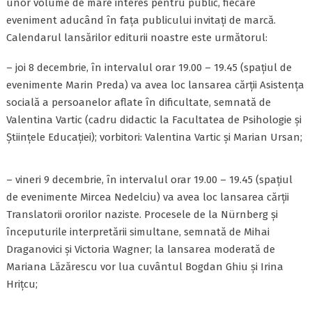
unor volume de mare interes pentru public, fiecare
eveniment aducând în fața publicului invitați de marcă.
Calendarul lansărilor editurii noastre este următorul:
– joi 8 decembrie, în intervalul orar 19.00 – 19.45 (spațiul de
evenimente Marin Preda) va avea loc lansarea cărții Asistența
socială a persoanelor aflate în dificultate, semnată de
Valentina Vartic (cadru didactic la Facultatea de Psihologie și
Științele Educației); vorbitori: Valentina Vartic și Marian Ursan;
– vineri 9 decembrie, în intervalul orar 19.00 – 19.45 (spațiul
de evenimente Mircea Nedelciu) va avea loc lansarea cărții
Translatorii ororilor naziste. Procesele de la Nürnberg și
începuturile interpretării simultane, semnată de Mihai
Draganovici și Victoria Wagner; la lansarea moderată de
Mariana Lăzărescu vor lua cuvântul Bogdan Ghiu și Irina
Hrițcu;