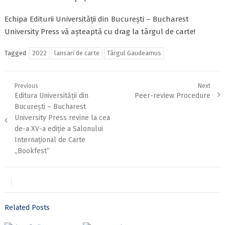
Echipa Editurii Universității din București – Bucharest
University Press vă așteaptă cu drag la târgul de carte!
Tagged
2022
lansari de carte
Târgul Gaudeamus
Post
Previous
Next
Previous
Next
Editura Universității din
Peer-review Procedure
navigation
post:
post:
București – Bucharest
University Press revine la cea
de-a XV-a ediție a Salonului
Internațional de Carte
„Bookfest”
Related Posts