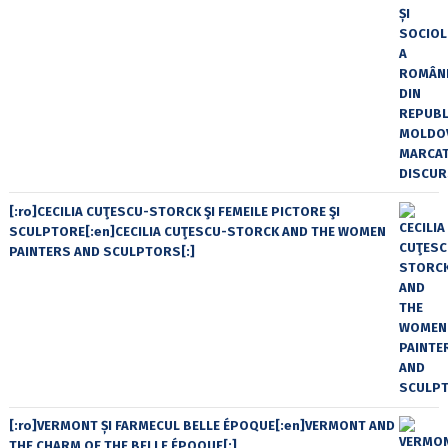
[:ro]CECILIA CUŢESCU-STORCK ŞI FEMEILE PICTORE ŞI
SCULPTORE[:en]CECILIA CUŢESCU-STORCK AND THE WOMEN
PAINTERS AND SCULPTORS[:]
[:ro]VERMONT ȘI FARMECUL BELLE ÉPOQUE[:en]VERMONT AND
THE CHARM OF THE BELLE ÉPOQUE[:]