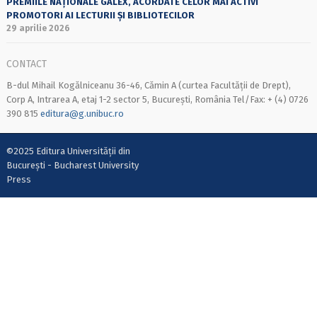
PREMIILE NAȚIONALE GALEX, ACORDATE CELOR MAI ACTIVI
PROMOTORI AI LECTURII ȘI BIBLIOTECILOR
29 aprilie 2026
CONTACT
B-dul Mihail Kogălniceanu 36-46, Cămin A (curtea Facultății de Drept),
Corp A, Intrarea A, etaj 1-2 sector 5, București, România Tel/Fax: + (4) 0726
390 815
editura@g.unibuc.ro
©2025 Editura Universității din
București - Bucharest University
Press