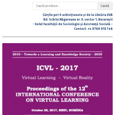
Caută
Caută
după:
Cărțile pot fi achiziționate și de la Librăria EUB
Bd. Schitu Măgureanu nr. 9, sector 1, București
- holul Facultății de Sociologie și Asistență Socială -
Contact:
+4 0760 013 746