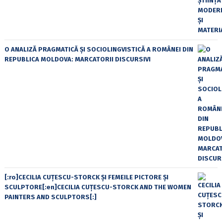
O ANALIZĂ PRAGMATICĂ ȘI SOCIOLINGVISTICĂ A ROMÂNEI DIN
REPUBLICA MOLDOVA: MARCATORII DISCURSIVI
[:ro]CECILIA CUŢESCU-STORCK ŞI FEMEILE PICTORE ŞI
SCULPTORE[:en]CECILIA CUŢESCU-STORCK AND THE WOMEN
PAINTERS AND SCULPTORS[:]