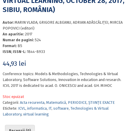
VIRTUAL LEARNING, OCTOBER 28, 2017,
SIBIU, ROMÂNIA)
Autor:
MARIN VLADA, GRIGORE ALBEANU, ADRIAN ADĂSCĂLIŢEI, MIRCEA
POPOVICI (editori)
An aparitie:
2017
Numar de pagini:
524
Format:
B5
ISSN; ISSN-L:
1844-8933
44,93
lei
Conference topics: Models & Methodologies, Technologies & Virtual
Laboratory, Software Solutions, Innovation in education and research.
ICVL 2017 is dedicated to acad. O. ONICESCU and acad. GH. MIHOC
Stoc epuizat
Categorii:
Acta recurenta
,
Matematică
,
PERIODICE
,
ȘTIINȚE EXACTE
Etichete:
ICVL
,
informatica
,
IT
,
software
,
Technologies & Virtual
Laboratory
,
virtual learning
Recenzii (0)