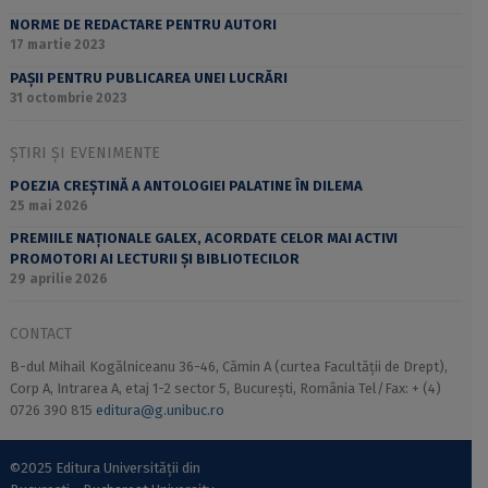
NORME DE REDACTARE PENTRU AUTORI
17 martie 2023
PAȘII PENTRU PUBLICAREA UNEI LUCRĂRI
31 octombrie 2023
ȘTIRI ȘI EVENIMENTE
POEZIA CREȘTINĂ A ANTOLOGIEI PALATINE ÎN DILEMA
25 mai 2026
PREMIILE NAȚIONALE GALEX, ACORDATE CELOR MAI ACTIVI
PROMOTORI AI LECTURII ȘI BIBLIOTECILOR
29 aprilie 2026
CONTACT
B-dul Mihail Kogălniceanu 36-46, Cămin A (curtea Facultății de Drept),
Corp A, Intrarea A, etaj 1-2 sector 5, București, România Tel/Fax: + (4)
0726 390 815
editura@g.unibuc.ro
©2025 Editura Universității din