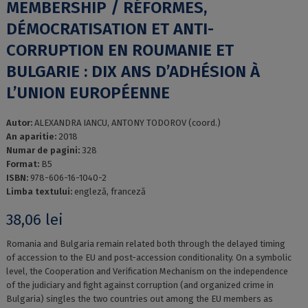
MEMBERSHIP / RÉFORMES,
DÉMOCRATISATION ET ANTI-
CORRUPTION EN ROUMANIE ET
BULGARIE : DIX ANS D’ADHÉSION À
L’UNION EUROPÉENNE
Autor:
ALEXANDRA IANCU, ANTONY TODOROV (coord.)
An aparitie:
2018
Numar de pagini:
328
Format:
B5
ISBN:
978-606-16-1040-2
Limba textului:
engleză, franceză
38,06
lei
Romania and Bulgaria remain related both through the delayed timing
of accession to the EU and post-accession conditionality. On a symbolic
level, the Cooperation and Verification Mechanism on the independence
of the judiciary and fight against corruption (and organized crime in
Bulgaria) singles the two countries out among the EU members as