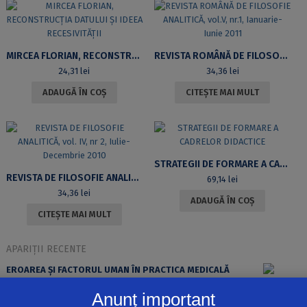
CORRUPTION
EN
ROUMANIE
ET
MIRCEA FLORIAN, RECONSTRUCȚIA DATULUI ȘI IDEEA RECESIVITĂȚII
REVISTA ROMÂNĂ DE FILOSOFIE ANALITICĂ, VOL.V, NR.1, IANUARIE-IUNIE 2011
BULGARIE
24,31
lei
34,36
lei
:
ADAUGĂ ÎN COȘ
CITEȘTE MAI MULT
DIX
ANS
D’ADHÉSION
À
L’UNION
EUROPÉENNE
STRATEGII DE FORMARE A CADRELOR DIDACTICE
REVISTA DE FILOSOFIE ANALITICĂ, VOL. IV, NR 2, IULIE-DECEMBRIE 2010
69,14
lei
34,36
lei
ADAUGĂ ÎN COȘ
CITEȘTE MAI MULT
APARIȚII RECENTE
EROAREA ȘI FACTORUL UMAN ÎN PRACTICA MEDICALĂ
Anunț important