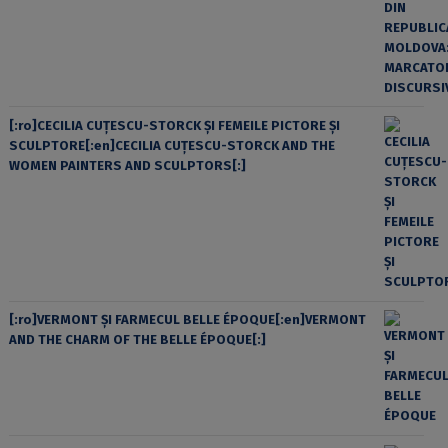
[:ro]CECILIA CUŢESCU-STORCK ŞI FEMEILE PICTORE ŞI
SCULPTORE[:en]CECILIA CUŢESCU-STORCK AND THE
WOMEN PAINTERS AND SCULPTORS[:]
[:ro]VERMONT ȘI FARMECUL BELLE ÉPOQUE[:en]VERMONT
AND THE CHARM OF THE BELLE ÉPOQUE[:]