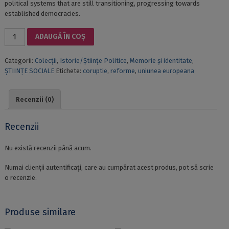
political systems that are still transitioning, progressing towards
established democracies.
Cantitate
ADAUGĂ ÎN COȘ
REFORMS,
DEMOCRATIZATION
Categorii:
Colecții
,
Istorie/Științe Politice
,
Memorie și identitate
,
AND
ȘTIINȚE SOCIALE
Etichete:
coruptie
,
reforme
,
uniunea europeana
ANTI-
CORRUPTION
IN
Recenzii (0)
ROMANIA
AND
BULGARIA:
Recenzii
TEN
YEARS
Nu există recenzii până acum.
OF
EU
Numai clienții autentificați, care au cumpărat acest produs, pot să scrie
MEMBERSHIP
o recenzie.
/
RÉFORMES,
DÉMOCRATISATION
Produse similare
ET
ANTI-