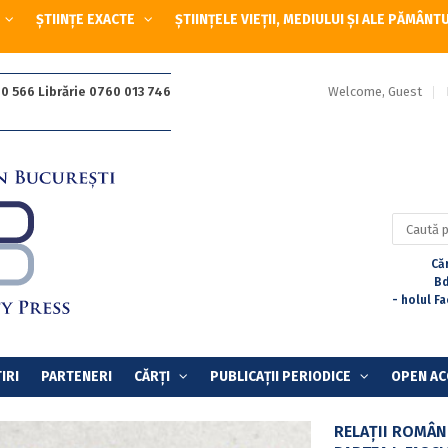
ȘTIINȚE EXACTE
ȘTIINȚELE VIEȚII, MEDIULUI ȘI ALE PĂMÂNT
Welcome, Guest
0 566 Librărie 0760 013 746
Caută
după:
Căr
Bd
- holul F
IRI
PARTENERI
CĂRȚI
PUBLICAȚII PERIODICE
OPEN AC
RELAŢII ROMÂN