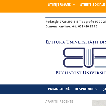
ȘTIINȚE UMANE
ȘTIINȚE SOCIALE
Redacție 0726 390 815 Tipografie 0799 21
Comenzi on-line: +(4) 021 410 25 75
PRIMA PAGINĂ
DESPRE NOI
ȘT
APARIȚII RECENTE