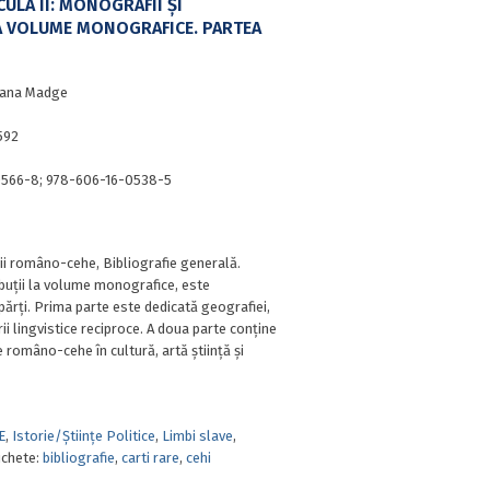
CULA II: MONOGRAFII ŞI
A VOLUME MONOGRAFICE. PARTEA
iana Madge
592
566-8; 978-606-16-0538-5
ţii româno-cehe, Bibliografie generală.
ibuţii la volume monografice, este
părţi. Prima parte este dedicată geografiei,
rii lingvistice reciproce. A doua parte conţine
e româno-cehe în cultură, artă ştiinţă şi
E
,
Istorie/Științe Politice
,
Limbi slave
,
ichete:
bibliografie
,
carti rare
,
cehi