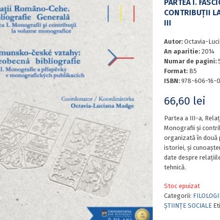
PARTEA I. FASCI
CONTRIBUŢII L
III
Autor:
Octavia-Luc
An aparitie:
2014
Numar de pagini:
Format:
B5
ISBN:
978-606-16-0
66,60
lei
Partea a III-a, Rela
Monografii şi contr
organizată în două 
istoriei, şi cunoaşte
date despre relaţiil
tehnică.
Stoc epuizat
Categorii:
FILOLOGI
ȘTIINȚE SOCIALE
Et