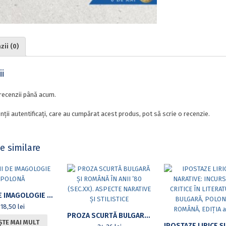
ii (0)
i
recenzii până acum.
nții autentificați, care au cumpărat acest produs, pot să scrie o recenzie.
e similare
STUDII DE IMAGOLOGIE POLONĂ
18,50
lei
PROZA SCURTĂ BULGARĂ ȘI ROMÂNĂ ÎN ANII ’80 (SEC.XX). ASPECTE NARATIVE ȘI STILISTICE
ȘTE MAI MULT