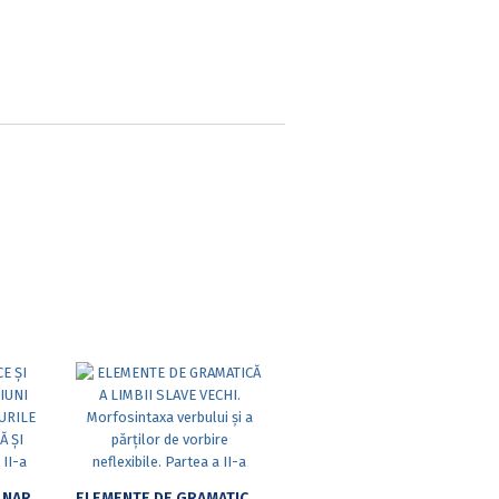
IPOSTAZE LIRICE ȘI NARATIVE: INCURSIUNI CRITICE ÎN LITERATURILE BULGARĂ, POLONĂ ȘI ROMÂNĂ, EDIȚIA A II-A
ELEMENTE DE GRAMATICĂ A LIMBII SLAVE VECHI. MORFOSINTAXA VERBULUI ȘI A PĂRȚILOR DE VORBIRE NEFLEXIBILE. PARTEA A II-A