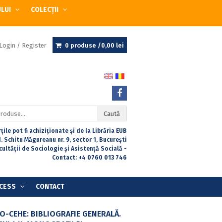
ULUI
COLECȚII
Login / Register
0 produse /
0,00
lei
Caută
țile pot fi achiziționate și de la Librăria EUB
. Schitu Măgureanu nr. 9, sector 1, București
acultății de Sociologie și Asistență Socială -
Contact:
+4 0760 013 746
CESS
CONTACT
O-CEHE: BIBLIOGRAFIE GENERALĂ.