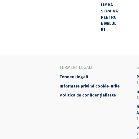
TERMENI LEGALI
Termeni legali
P
1
Informare privind cookie-urile
Î
Politica de confidențialitate
1
N
A
1
P
L