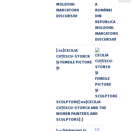
MOLDOVA:
MARCATORII
DISCURSIVI
[:ro]CECILIA
CUŢESCU-STORCK
ŞI FEMEILE PICTORE
ŞI
SCULPTORE[:en]CECILIA
CUŢESCU-STORCK AND THE
WOMEN PAINTERS AND
SCULPTORS[:]
[:ro]VERMONT ȘI