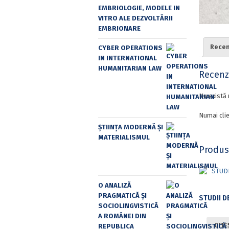
EMBRIOLOGIE, MODELE IN
VITRO ALE DEZVOLTĂRII
EMBRIONARE
Recenz
CYBER OPERATIONS
IN INTERNATIONAL
HUMANITARIAN LAW
Recenzi
Nu există 
Numai clie
ȘTIINȚA MODERNĂ ȘI
MATERIALISMUL
Produs
O ANALIZĂ
PRAGMATICĂ ȘI
SOCIOLINGVISTICĂ
A ROMÂNEI DIN
CITE
REPUBLICA