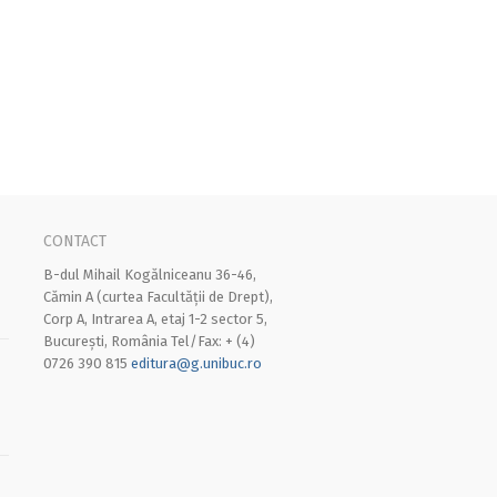
CONTACT
B-dul Mihail Kogălniceanu 36-46,
Cămin A (curtea Facultății de Drept),
Corp A, Intrarea A, etaj 1-2 sector 5,
București, România Tel/Fax: + (4)
0726 390 815
editura@g.unibuc.ro