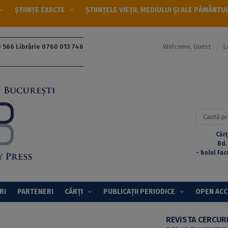
ȘTIINȚE EXACTE
ȘTIINȚELE VIEȚII, MEDIULUI ȘI ALE PĂMÂNTU
Welcome, Guest
L
 566 Librărie 0760 013 746
Caută
după:
Cărț
Bd.
- holul Fac
RI
PARTENERI
CĂRȚI
PUBLICAȚII PERIODICE
OPEN AC
REVISTA CERCUR