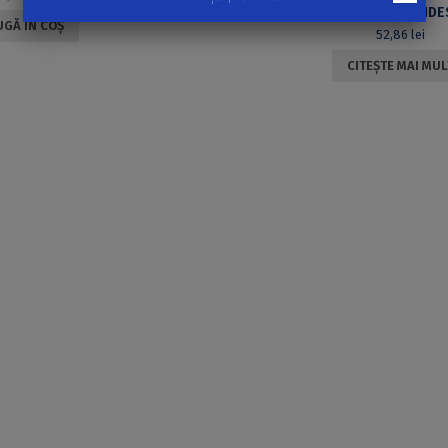
ADAUGĂ ÎN COȘ
GĂ ÎN COȘ
52,86
lei
CITEȘTE MAI MUL