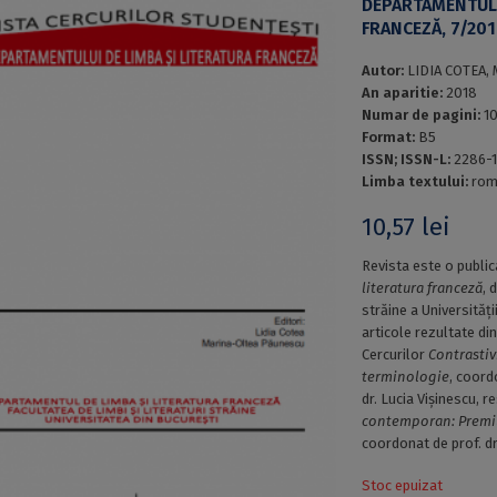
DEPARTAMENTULU
FRANCEZĂ, 7/20
Autor:
LIDIA COTEA,
An aparitie:
2018
Numar de pagini:
1
Format:
B5
ISSN; ISSN-L:
2286-1
Limba textului:
rom
10,57
lei
Revista este o public
literatura franceză
, 
străine a Universităț
articole rezultate din
Cercurilor
Contrastiv
terminologie
, coord
dr. Lucia Vișinescu, r
contemporan: Premiu
coordonat de prof. dr
Stoc epuizat