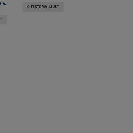
ESPACES ET MONDES AU MOYEN ÂGE: ACTES DU COLLOQUE INTERNATIONAL TENU À BUCAREST LES 17-18 OCTOBRE 2008
CITEȘTE MAI MULT
T