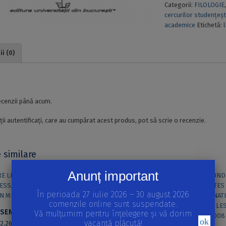
Categorii:
FILOLOGIE
cercurilor studențeșt
academice
Etichetă:
i (0)
i
ecenzii până acum.
ții autentificați, care au cumpărat acest produs, pot să scrie o recenzie.
 similare
Anunț important
În perioada 27 iulie 2026 – 30 august 2026
LA COMMUNICATION VERBALE
comenzile online sunt suspendate.
ÉCRIRE LE SENS DU MONDE. ESSAIS SUR LE ROMAN MÉDIÉVAL
Vă mulțumim pentru înțelegere și vă dorim
26,43
lei
ok
vacanță plăcută!
32,26
lei