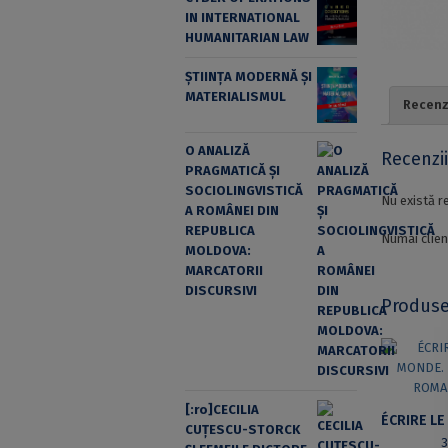
IN INTERNATIONAL
HUMANITARIAN LAW
ȘTIINȚA MODERNĂ ȘI
MATERIALISMUL
Recenzi
O ANALIZĂ
Recenzi
PRAGMATICĂ ȘI
SOCIOLINGVISTICĂ
Nu există r
A ROMÂNEI DIN
REPUBLICA
Numai clien
MOLDOVA:
MARCATORII
DISCURSIVI
Produse
[:ro]CECILIA
CUŢESCU-STORCK