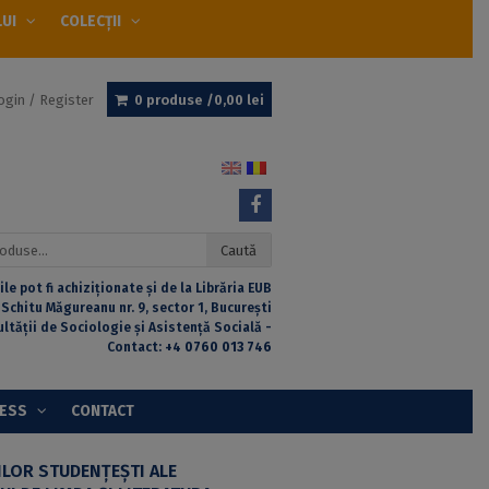
LUI
COLECȚII
ogin / Register
0 produse /
0,00
lei
Caută
ile pot fi achiziționate și de la Librăria EUB
 Schitu Măgureanu nr. 9, sector 1, București
ultății de Sociologie și Asistență Socială -
Contact:
+4 0760 013 746
CESS
CONTACT
ILOR STUDENŢEŞTI ALE