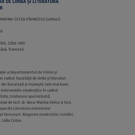
I DE LIMBA ŞI LITERATURA
18
 MARINA-OLTEA PĂUNESCU (editori)
00
165; 2286-1165
ână, franceză
ație a
Departamentul de limba şi
din cadrul Facultății de limbi şi literaturi
ii din Bucureşti și reuneşte cele mai bune
 intervenţiile studenţilor în cadrul
itate, traducere specializată,
onat de lect. dr. Anca-Marina Velicu și lect.
espectiv
Literatura extremului
l Goncourt. Alegerea studenților români
,
. Lidia Cotea.