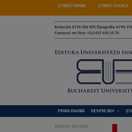
ȘTIINȚE UMANE
ȘTIINȚE SOCIALE
Redacție 0726 390 815 Tipografie 0799 210
Comenzi on-line: +(4) 021 410 25 75
PRIMA PAGINĂ
DESPRE NOI
ȘTI
APARIȚII RECENTE