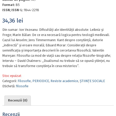
Format:
B5
ISSN; ISSN-L:
1844-2218
34,36
lei
Din sumar: Ion Vezeanu: Dificultăți ale identității absolute: Leibniz și
Frege; Marin Bălan: De ce era necesară logica pentru teologii medievali.
Cazul lui Anselm; Jens Timmermann: Kant despre conștiință, datorie
„indirectă” și eroare morală; Eduard Morar: Considerații despre
semnificația și importanța descrierii în cercetarea filosofică; Valentin
Mureșan: Filosofia ca mod de viață sau despre relația filozofie-biografie;
Interviu – David Chalmers: „Dualismul nu trebuie să se opună științei, nu
trebuie să transforme conștiința în ceva misterios”.
Stoc epuizat
Categorii:
Filosofie
,
PERIODICE
,
Reviste academice
,
ȘTIINȚE SOCIALE
Etichetă:
filosofie
Recenzii (0)
Recenzii