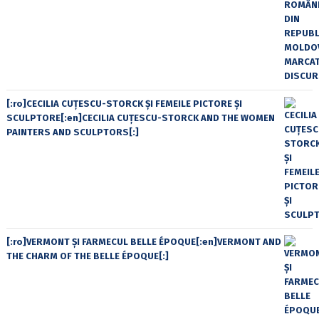
[:ro]CECILIA CUŢESCU-STORCK ŞI FEMEILE PICTORE ŞI
SCULPTORE[:en]CECILIA CUŢESCU-STORCK AND THE WOMEN
PAINTERS AND SCULPTORS[:]
[:ro]VERMONT ȘI FARMECUL BELLE ÉPOQUE[:en]VERMONT AND
THE CHARM OF THE BELLE ÉPOQUE[:]