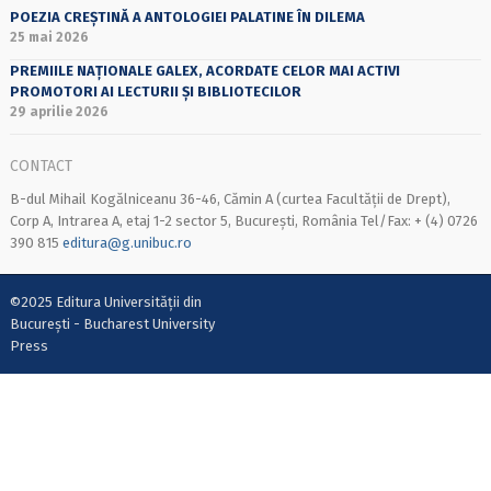
POEZIA CREȘTINĂ A ANTOLOGIEI PALATINE ÎN DILEMA
25 mai 2026
PREMIILE NAȚIONALE GALEX, ACORDATE CELOR MAI ACTIVI
PROMOTORI AI LECTURII ȘI BIBLIOTECILOR
29 aprilie 2026
CONTACT
B-dul Mihail Kogălniceanu 36-46, Cămin A (curtea Facultății de Drept),
Corp A, Intrarea A, etaj 1-2 sector 5, București, România Tel/Fax: + (4) 0726
390 815
editura@g.unibuc.ro
©2025 Editura Universității din
București - Bucharest University
Press