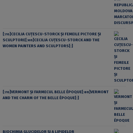
[:ro]CECILIA CUŢESCU-STORCK ŞI FEMEILE PICTORE ŞI
SCULPTORE[:en]CECILIA CUŢESCU-STORCK AND THE
WOMEN PAINTERS AND SCULPTORS[:]
[:ro]VERMONT ȘI FARMECUL BELLE ÉPOQUE[:en]VERMONT
AND THE CHARM OF THE BELLE ÉPOQUE[:]
BIOCHIMIA GLUCIDELOR ȘI A LIPIDELOR