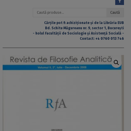
Caută
Caută
după:
Cărțile pot fi achiziționate și de la Librăria EUB
Bd. Schitu Măgureanu nr. 9, sector 1, București
- holul Facultății de Sociologie și Asistență Socială -
Contact:
+4 0760 013 746