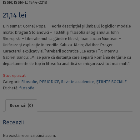
ISSN; ISSN-L:
1844-2218
21,14
lei
Din sumar: Cornel Popa – Teoria descripției și limbajul logicilor modale
mixte; Dragan Stoianovici – J.S.Mill și filosofia silogismului; John
Skorupski – Liberalismul ca gândire liberă; Ioan Lucian Muntean –
Unificare și explicație în teoriile Kaluza-Klein; Walther Prager –
Caracterul explicativ al întrebarii socratice „Ce este F”?; Interviu –
Gabriel Sandu: „Mi se pare că distanța care separă România de țările cu
departamente de top în filosofia analitică se micșorează tot mai mult”.
Stoc epuizat
Categorii:
Filosofie
,
PERIODICE
,
Reviste academice
,
ȘTIINȚE SOCIALE
Etichetă:
filosofie
Recenzii (0)
Recenzii
Nu există recenzii până acum.