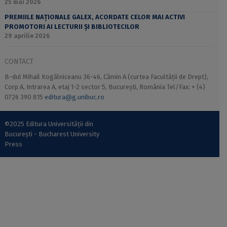
25 mai 2026
PREMIILE NAȚIONALE GALEX, ACORDATE CELOR MAI ACTIVI
PROMOTORI AI LECTURII ȘI BIBLIOTECILOR
29 aprilie 2026
CONTACT
B-dul Mihail Kogălniceanu 36-46, Cămin A (curtea Facultății de Drept),
Corp A, Intrarea A, etaj 1-2 sector 5, București, România Tel/Fax: + (4)
0726 390 815
editura@g.unibuc.ro
©2025 Editura Universității din
București - Bucharest University
Press