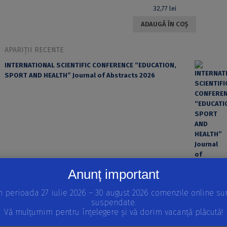
32,77
lei
ADAUGĂ ÎN COȘ
APARIȚII RECENTE
INTERNATIONAL SCIENTIFIC CONFERENCE “EDUCATION,
SPORT AND HEALTH” Journal of Abstracts 2026
Anunț important
n perioada 27 iulie 2026 – 30 august 2026 comenzile online su
EROAREA ȘI FACTORUL UMAN ÎN PRACTICA MEDICALĂ
suspendate.
Vă mulțumim pentru înțelegere și vă dorim vacanță plăcută!