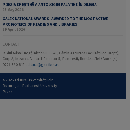
POEZIA CREȘTINĂ A ANTOLOGIEI PALATINE ÎN DILEMA
25 May 2026
GALEX NATIONAL AWARDS, AWARDED TO THE MOST ACTIVE
PROMOTERS OF READING AND LIBRARIES
29 April 2026
CONTACT
B-dul Mihail Kogălniceanu 36-46, Cămin A (curtea Facultății de Drept),
Corp A, Intrarea A, etaj 1-2 sector 5, București, România Tel/Fax: + (4)
0726 390 815
editura@g.unibuc.ro
©2025 Editura Universității din
București - Bucharest University
Press