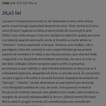
ISBN:
978-973-737-974-0
26,43
lei
Lucrarea
Transparența ermetică
, de Sebastian Grama, este ultima
parte a unei trilogii cuprinzând deopotrivă
Letal. Vital. Verbal
și
Erotica
semnificației
(apărute la Editura Universității din București în anul
2010). Este vorba despre o lucrare căutând să aducă în spațiul personal
o problemă aparent abstractă, veche și înrudită cu multe altele ce
“muncesc” istoria spirituală a Europei. Situarea, prin tradiție, sub o
paradigmă culturală centrată în sens naște întrebări grave privind
șansele de menținere în viață a unui discurs pentru care obiectul tinde
congenital a se desprinde de imediatul existenței, de ceea ce este ca
dat vital. Limbajul culturii europene apare astfel ca perpetua
promisiune a unei realități a cărei efectivă intimitate cu discursul ar fi
echivalentă imploziei, dispariției
de facto
a celui din urmă. În consecință,
vocația tragică a filosofiei în această formulă (depășind deosebirile de
“direcție”, “stilurile”, modul determinat al exercițiului) ține de însăși
criza
detașând cuvântul de corp, de lume.
Transparența ermetică
încearcă să restituie calea pe care gândul este condus către propria sa
margine de această indispensabilă și feroce călăuză numită
filosofie
.
Mereu până în pragul (ermetic al) semnificatului unui semnificant