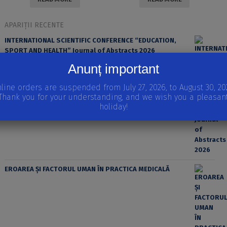
APARIȚII RECENTE
INTERNATIONAL SCIENTIFIC CONFERENCE “EDUCATION,
SPORT AND HEALTH” Journal of Abstracts 2026
Anunț important
line orders are suspended from July 27, 2026, to August 30, 20
Thank you for your understanding, and we wish you a pleasan
holiday!
EROAREA ȘI FACTORUL UMAN ÎN PRACTICA MEDICALĂ