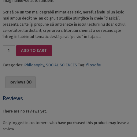
imaginându-se autosuficient.
Scrisă pe un ton mai degrabă mimat eseistic, nerefuzându-și un lexic
mai amplu decât ne-au obișnuit studiile științifice în cheie “clasică”,
prezenta carte își propune să antreneze în jocul lecturii nu doar ochiul
cercetătorului distant, ci privirea cititorului chemat a se recunoaște
întreg în labirintul tematic desfășurat “pe viu” în fața sa.
HERMETIC
ADD TO CART
TRANSPARENCY
quantity
Categories:
Philosophy
,
SOCIAL SCIENCES
Tag:
filosofie
Reviews (0)
Reviews
There are no reviews yet.
Only logged in customers who have purchased this product may leave a
review.