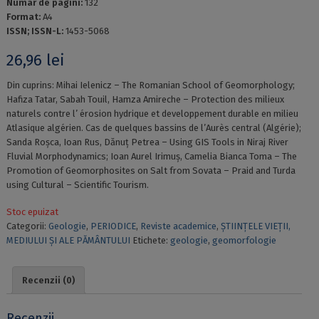
Numar de pagini:
132
Format:
A4
ISSN; ISSN-L:
1453-5068
26,96
lei
Din cuprins: Mihai Ielenicz – The Romanian School of Geomorphology;
Hafiza Tatar, Sabah Touil, Hamza Amireche – Protection des milieux
naturels contre l’ érosion hydrique et developpement durable en milieu
Atlasique algérien. Cas de quelques bassins de l’Aurès central (Algérie);
Sanda Roșca, Ioan Rus, Dănuț Petrea – Using GIS Tools in Niraj River
Fluvial Morphodynamics; Ioan Aurel Irimuș, Camelia Bianca Toma – The
Promotion of Geomorphosites on Salt from Sovata – Praid and Turda
using Cultural – Scientific Tourism.
Stoc epuizat
Categorii:
Geologie
,
PERIODICE
,
Reviste academice
,
ȘTIINȚELE VIEȚII,
MEDIULUI ȘI ALE PĂMÂNTULUI
Etichete:
geologie
,
geomorfologie
Recenzii (0)
Recenzii