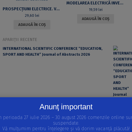
MODELAREA ELECTRICĂ INVERSĂ. APLICAȚII ÎN GEOFIZICA DE SONDĂ
PROSPECŢIUNI ELECTRICE. VOL. 1, METODE DE PROSPECŢIUNE ELECTRICĂ ÎN CURENT CONTINUU
19,59
lei
29,60
lei
ADAUGĂ ÎN COȘ
ADAUGĂ ÎN COȘ
APARIȚII RECENTE
INTERNATIONAL SCIENTIFIC CONFERENCE “EDUCATION,
SPORT AND HEALTH” Journal of Abstracts 2026
Anunț important
n perioada 27 iulie 2026 – 30 august 2026 comenzile online su
suspendate.
EROAREA ȘI FACTORUL UMAN ÎN PRACTICA MEDICALĂ
Vă mulțumim pentru înțelegere și vă dorim vacanță plăcută!