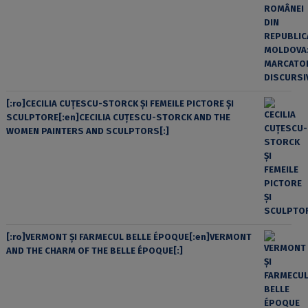
[:ro]CECILIA CUŢESCU-STORCK ŞI FEMEILE PICTORE ŞI
SCULPTORE[:en]CECILIA CUŢESCU-STORCK AND THE
WOMEN PAINTERS AND SCULPTORS[:]
[:ro]VERMONT ȘI FARMECUL BELLE ÉPOQUE[:en]VERMONT
AND THE CHARM OF THE BELLE ÉPOQUE[:]