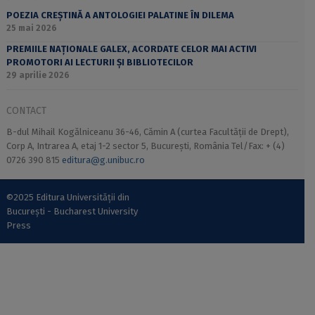
POEZIA CREȘTINĂ A ANTOLOGIEI PALATINE ÎN DILEMA
25 mai 2026
PREMIILE NAȚIONALE GALEX, ACORDATE CELOR MAI ACTIVI
PROMOTORI AI LECTURII ȘI BIBLIOTECILOR
29 aprilie 2026
CONTACT
B-dul Mihail Kogălniceanu 36-46, Cămin A (curtea Facultății de Drept),
Corp A, Intrarea A, etaj 1-2 sector 5, București, România Tel/Fax: + (4)
0726 390 815
editura@g.unibuc.ro
©2025 Editura Universității din
București - Bucharest University
Press