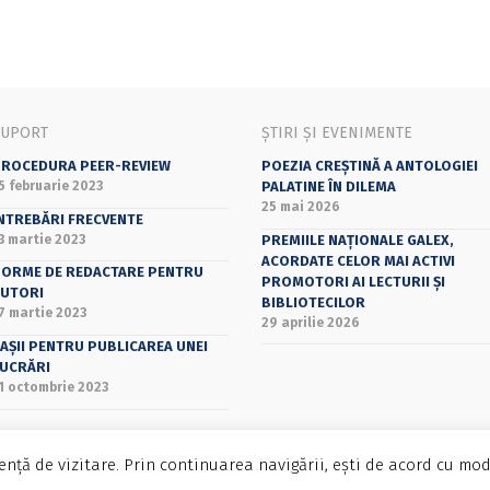
SUPORT
ȘTIRI ȘI EVENIMENTE
ROCEDURA PEER-REVIEW
POEZIA CREȘTINĂ A ANTOLOGIEI
5 februarie 2023
PALATINE ÎN DILEMA
25 mai 2026
NTREBĂRI FRECVENTE
3 martie 2023
PREMIILE NAȚIONALE GALEX,
ACORDATE CELOR MAI ACTIVI
ORME DE REDACTARE PENTRU
PROMOTORI AI LECTURII ȘI
UTORI
BIBLIOTECILOR
7 martie 2023
29 aprilie 2026
AȘII PENTRU PUBLICAREA UNEI
UCRĂRI
1 octombrie 2023
nță de vizitare. Prin continuarea navigării, ești de acord cu mod
Bucharest University Press