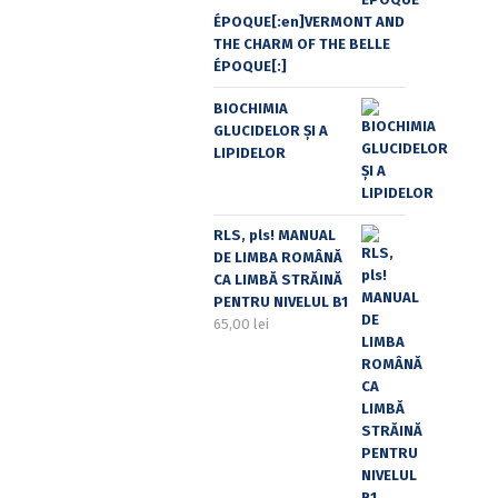
ÉPOQUE[:en]VERMONT AND
THE CHARM OF THE BELLE
ÉPOQUE[:]
BIOCHIMIA
GLUCIDELOR ȘI A
LIPIDELOR
RLS, pls! MANUAL
DE LIMBA ROMÂNĂ
CA LIMBĂ STRĂINĂ
PENTRU NIVELUL B1
65,00
lei