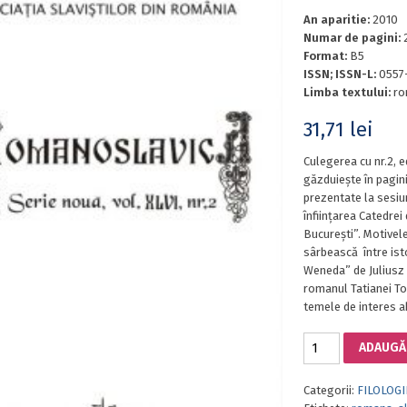
An aparitie:
2010
Numar de pagini:
Format:
B5
ISSN; ISSN-L:
0557
Limba textului:
ro
31,71
lei
Culegerea cu nr.2, e
găzduiește în pagini
prezentate la sesiun
înființarea Catedrei 
București”. Motivele
sârbească între isto
Weneda” de Juliusz 
romanul Tatianei To
temele de interes ab
Cantitate
ADAUGĂ 
ROMANOSLAVICA.
SERIE
Categorii:
FILOLOGI
NOUĂ,