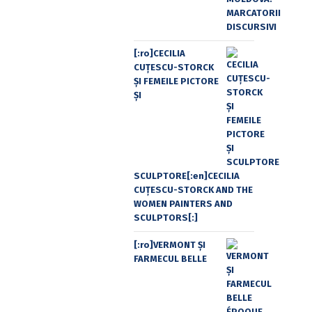
[:ro]CECILIA
CUŢESCU-STORCK
ŞI FEMEILE PICTORE
ŞI
SCULPTORE[:en]CECILIA
CUŢESCU-STORCK AND THE
WOMEN PAINTERS AND
SCULPTORS[:]
[:ro]VERMONT ȘI
FARMECUL BELLE