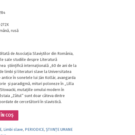
284
-272X
mână, rusă
ditată de Asociația Slaviștilor din România,
le sale studiile despre Literatură
ea științifică internațională „60 de ani de la
de limbi și literaturi slave la Universitatea
 antice în sonetele lui Ján Kollár, avangarda
rie și paradigmă, mituri poloneze în „Lilla
Słowacki, mutațiile omului modern în
lstaia „Zâtul” sunt doar câteva dintre
ordate de cercetătorii în slavistică.
ÎN COȘ
E
,
Limbi slave
,
PERIODICE
,
ȘTIINȚE UMANE