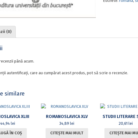
Etichete:
romana
,
s
VOL.
XLVI,
NR.
2
ii (0)
i
recenzii până acum.
nții autentificați, care au cumpărat acest produs, pot să scrie o recenzie.
e similare
SLAVICA XLIII
ROMANOSLAVICA XLV
STUDII LITERARE 
44,94
lei
34,89
lei
20,61
lei
UGĂ ÎN COȘ
CITEȘTE MAI MULT
CITEȘTE MAI M