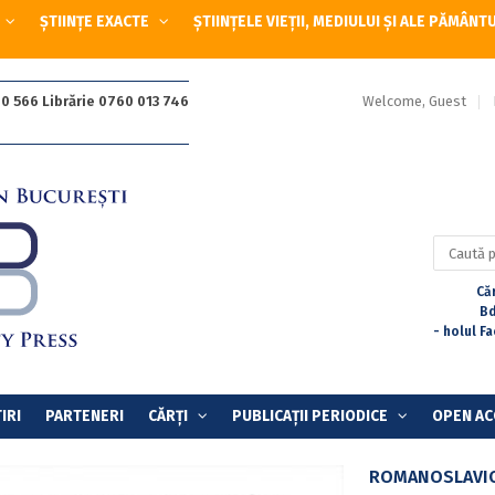
ȘTIINȚE EXACTE
ȘTIINȚELE VIEȚII, MEDIULUI ȘI ALE PĂMÂNT
Welcome, Guest
0 566 Librărie 0760 013 746
Caută
după:
Căr
Bd
- holul F
IRI
PARTENERI
CĂRȚI
PUBLICAȚII PERIODICE
OPEN AC
ROMANOSLAVICA.