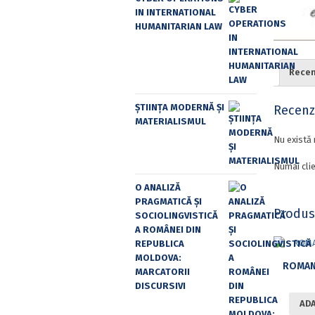
IN INTERNATIONAL
HUMANITARIAN LAW
Recenz
ȘTIINȚA MODERNĂ ȘI
Recenzi
MATERIALISMUL
Nu există 
Numai clie
O ANALIZĂ
PRAGMATICĂ ȘI
Produs
SOCIOLINGVISTICĂ
A ROMÂNEI DIN
REPUBLICA
MOLDOVA:
ROMANO
MARCATORII
DISCURSIVI
ADA