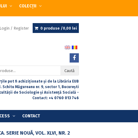
ULUI
COLECȚII
Login / Register
0 produse /
0,00
lei
Caută
țile pot fi achiziționate și de la Librăria EUB
. Schitu Măgureanu nr. 9, sector 1, București
acultății de Sociologie și Asistență Socială -
Contact:
+4 0760 013 746
CESS
CONTACT
 SERIE NOUĂ, VOL. XLVI, NR. 2