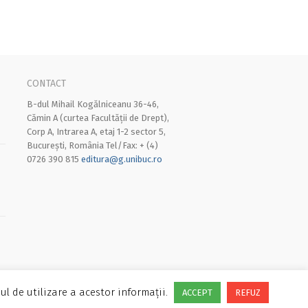
CONTACT
B-dul Mihail Kogălniceanu 36-46,
Cămin A (curtea Facultății de Drept),
Corp A, Intrarea A, etaj 1-2 sector 5,
București, România Tel/Fax: + (4)
0726 390 815
editura@g.unibuc.ro
ul de utilizare a acestor informații.
ACCEPT
REFUZ