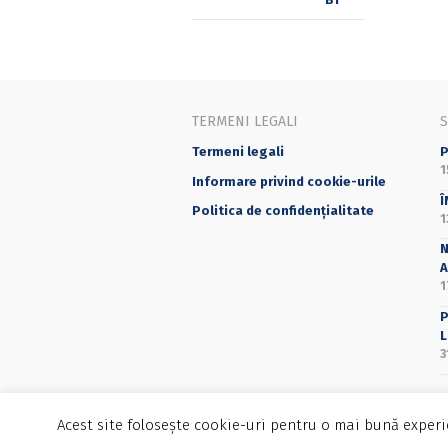
TERMENI LEGALI
Termeni legali
P
1
Informare privind cookie-urile
Î
Politica de confidențialitate
1
N
A
1
P
L
3
Acest site folosește cookie-uri pentru o mai bună experie
©2025 Editura Universității din București - 