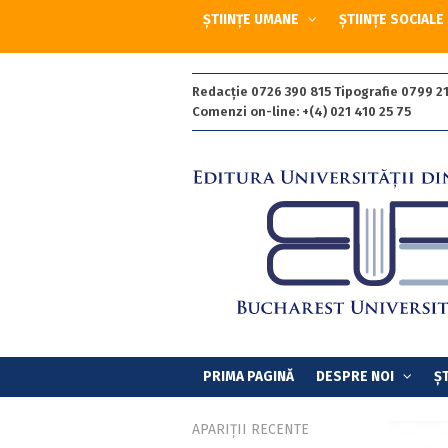
ȘTIINȚE UMANE
ȘTIINȚE SOCIALE
Redacție 0726 390 815 Tipografie 0799 21
Comenzi on-line: +(4) 021 410 25 75
PRIMA PAGINĂ
DESPRE NOI
ȘT
APARIȚII RECENTE