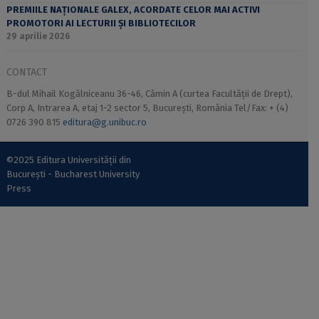
PREMIILE NAȚIONALE GALEX, ACORDATE CELOR MAI ACTIVI
PROMOTORI AI LECTURII ȘI BIBLIOTECILOR
29 aprilie 2026
CONTACT
B-dul Mihail Kogălniceanu 36-46, Cămin A (curtea Facultății de Drept),
Corp A, Intrarea A, etaj 1-2 sector 5, București, România Tel/Fax: + (4)
0726 390 815
editura@g.unibuc.ro
©2025 Editura Universității din
București - Bucharest University
Press