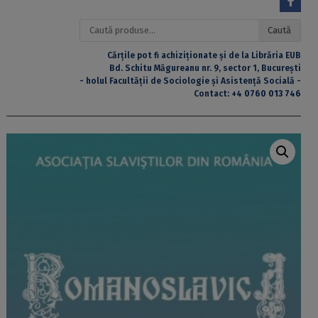
Caută
Caută
după:
Cărțile pot fi achiziționate și de la Librăria EUB
Bd. Schitu Măgureanu nr. 9, sector 1, București
- holul Facultății de Sociologie și Asistență Socială -
Contact:
+4 0760 013 746