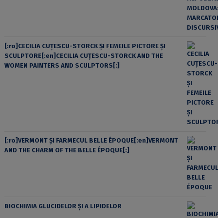
[:ro]CECILIA CUŢESCU-STORCK ŞI FEMEILE PICTORE ŞI
SCULPTORE[:en]CECILIA CUŢESCU-STORCK AND THE
WOMEN PAINTERS AND SCULPTORS[:]
[:ro]VERMONT ȘI FARMECUL BELLE ÉPOQUE[:en]VERMONT
AND THE CHARM OF THE BELLE ÉPOQUE[:]
BIOCHIMIA GLUCIDELOR ȘI A LIPIDELOR