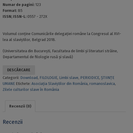
Numar de pagini:
123
Format:
B5
ISSN; ISSN-L:
0557 - 272X
Volumul conține Comunicările delegației române la Congresul al XVI-
lea al slaviștilor, Belgrad 2018.
(Universitatea din Bucureşti, Facultatea de limbi şi literaturi străine,
Departamentul de filologie rusă şi slavă)
DESCĂRCARE
Categorii:
Download
,
FILOLOGIE
,
Limbi slave
,
PERIODICE
,
ȘTIINȚE
UMANE
Etichete:
Asociația Slaviștilor din România
,
romanoslavica
,
Zilele culturilor slave în România
Recenzii (0)
Recenzii