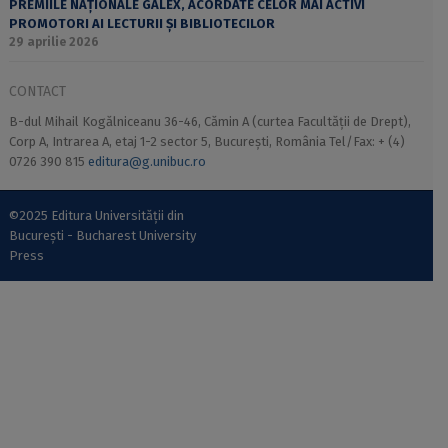
PREMIILE NAȚIONALE GALEX, ACORDATE CELOR MAI ACTIVI
PROMOTORI AI LECTURII ȘI BIBLIOTECILOR
29 aprilie 2026
CONTACT
B-dul Mihail Kogălniceanu 36-46, Cămin A (curtea Facultății de Drept),
Corp A, Intrarea A, etaj 1-2 sector 5, București, România Tel/Fax: + (4)
0726 390 815
editura@g.unibuc.ro
©2025 Editura Universității din
București - Bucharest University
Press