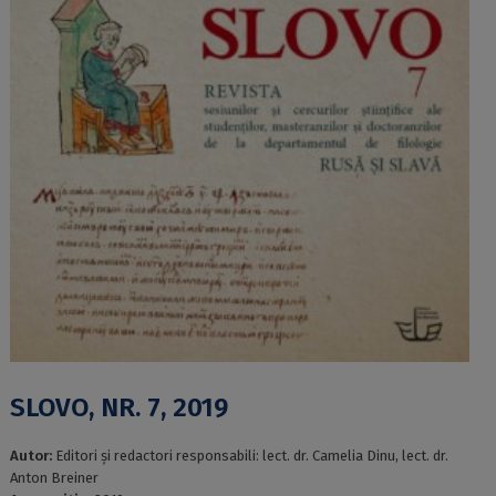
SLOVO, NR. 7, 2019
Autor:
Editori şi rеdасtori rеsрonsаbili: lесt. dr. Саmеliа Dinu, lесt. dr.
Аnton Brеinеr