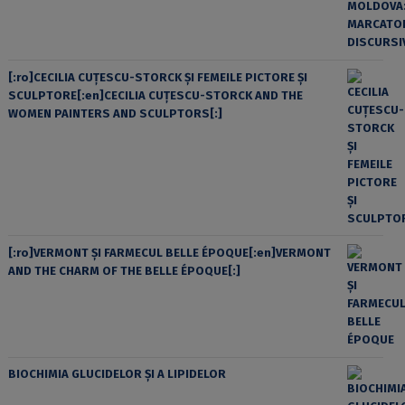
[:ro]CECILIA CUŢESCU-STORCK ŞI FEMEILE PICTORE ŞI
SCULPTORE[:en]CECILIA CUŢESCU-STORCK AND THE
WOMEN PAINTERS AND SCULPTORS[:]
[:ro]VERMONT ȘI FARMECUL BELLE ÉPOQUE[:en]VERMONT
AND THE CHARM OF THE BELLE ÉPOQUE[:]
BIOCHIMIA GLUCIDELOR ȘI A LIPIDELOR