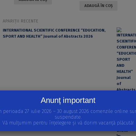
ADAUGĂ ÎN COȘ
APARIȚII RECENTE
INTERNATIONAL SCIENTIFIC CONFERENCE “EDUCATION,
SPORT AND HEALTH” Journal of Abstracts 2026
Anunț important
EROAREA ȘI FACTORUL UMAN ÎN PRACTICA MEDICALĂ
n perioada 27 iulie 2026 – 30 august 2026 comenzile online su
suspendate.
Vă mulțumim pentru înțelegere și vă dorim vacanță plăcută!