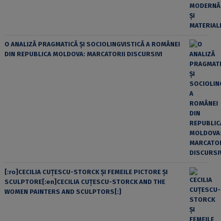
O ANALIZĂ PRAGMATICĂ ȘI SOCIOLINGVISTICĂ A ROMÂNEI
DIN REPUBLICA MOLDOVA: MARCATORII DISCURSIVI
[:ro]CECILIA CUŢESCU-STORCK ŞI FEMEILE PICTORE ŞI
SCULPTORE[:en]CECILIA CUŢESCU-STORCK AND THE
WOMEN PAINTERS AND SCULPTORS[:]