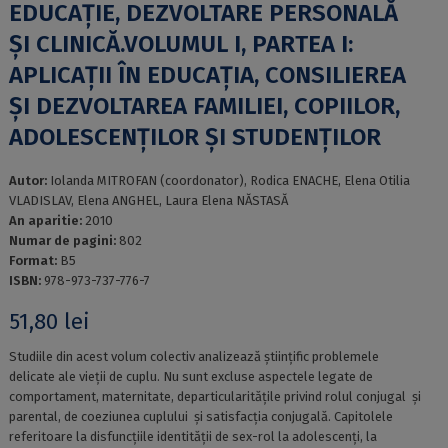
EDUCAȚIE, DEZVOLTARE PERSONALĂ
ȘI CLINICĂ.VOLUMUL I, PARTEA I:
APLICAȚII ÎN EDUCAȚIA, CONSILIEREA
ȘI DEZVOLTAREA FAMILIEI, COPIILOR,
ADOLESCENȚILOR ȘI STUDENȚILOR
Autor:
Iolanda MITROFAN (coordonator), Rodica ENACHE, Elena Otilia
VLADISLAV, Elena ANGHEL, Laura Elena NĂSTASĂ
An aparitie:
2010
Numar de pagini:
802
Format:
B5
ISBN:
978-973-737-776-7
51,80
lei
Studiile din acest volum colectiv analizează științific problemele
delicate ale vieții de cuplu. Nu sunt excluse aspectele legate de
comportament, maternitate, departicularitățile privind rolul conjugal și
parental, de coeziunea cuplului și satisfacția conjugală. Capitolele
referitoare la disfuncțiile identității de sex-rol la adolescenți, la