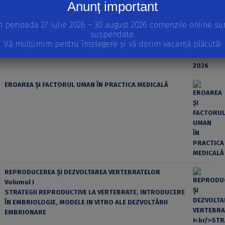
Anunț important
n perioada 27 iulie 2026 – 30 august 2026 comenzile online su
suspendate.
Vă mulțumim pentru înțelegere și vă dorim vacanță plăcută!
EROAREA ȘI FACTORUL UMAN ÎN PRACTICA MEDICALĂ
REPRODUCEREA ȘI DEZVOLTAREA VERTEBRATELOR
Volumul I
STRATEGII REPRODUCTIVE LA VERTEBRATE, INTRODUCERE
ÎN EMBRIOLOGIE, MODELE IN VITRO ALE DEZVOLTĂRII
EMBRIONARE