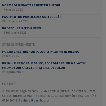
NORME DE REDACTARE PENTRU AUTORI
17 martie 2023
PAȘII PENTRU PUBLICAREA UNEI LUCRĂRI
31 octombrie 2023
PROCEDURA PEER-REVIEW
15 februarie 2023
ȘTIRI ȘI EVENIMENTE
POEZIA CREȘTINĂ A ANTOLOGIEI PALATINE ÎN DILEMA
25 mai 2026
PREMIILE NAȚIONALE GALEX, ACORDATE CELOR MAI ACTIVI
PROMOTORI AI LECTURII ȘI BIBLIOTECILOR
29 aprilie 2026
CONTACT
B-dul Mihail Kogălniceanu 36-46, Cămin A (curtea Facultății de Drept),
Corp A, Intrarea A, etaj 1-2 sector 5, București, România Tel/Fax: + (4)
0726 390 815
editura@g.unibuc.ro