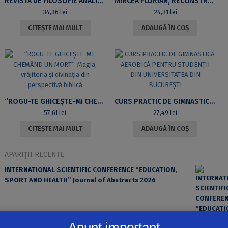
REVISTA DE FILOSOFIE ANALITICĂ, VOL. IV, NR 2, IULIE-DECEMBRIE 2010
MIRCEA FLORIAN, RECONSTRUCȚIA DATULUI ȘI IDEEA RECESIVITĂȚII
34,36
lei
24,31
lei
CITEȘTE MAI MULT
ADAUGĂ ÎN COȘ
“ROGU-TE GHICEȘTE-MI CHEMÂND UN MORT”. MAGIA, VRĂJITORIA ȘI DIVINAȚIA DIN PERSPECTIVĂ BIBLICĂ
CURS PRACTIC DE GIMNASTICĂ AEROBICĂ PENTRU STUDENȚII DIN UNIVERSITATEA DIN BUCUREȘTI
57,61
lei
27,49
lei
CITEȘTE MAI MULT
ADAUGĂ ÎN COȘ
APARIȚII RECENTE
INTERNATIONAL SCIENTIFIC CONFERENCE “EDUCATION,
SPORT AND HEALTH” Journal of Abstracts 2026
Anunț important