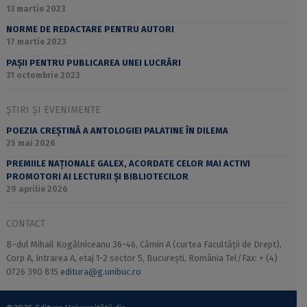
13 martie 2023
NORME DE REDACTARE PENTRU AUTORI
17 martie 2023
PAȘII PENTRU PUBLICAREA UNEI LUCRĂRI
31 octombrie 2023
ȘTIRI ȘI EVENIMENTE
POEZIA CREȘTINĂ A ANTOLOGIEI PALATINE ÎN DILEMA
25 mai 2026
PREMIILE NAȚIONALE GALEX, ACORDATE CELOR MAI ACTIVI
PROMOTORI AI LECTURII ȘI BIBLIOTECILOR
29 aprilie 2026
CONTACT
B-dul Mihail Kogălniceanu 36-46, Cămin A (curtea Facultății de Drept),
Corp A, Intrarea A, etaj 1-2 sector 5, București, România Tel/Fax: + (4)
0726 390 815
editura@g.unibuc.ro