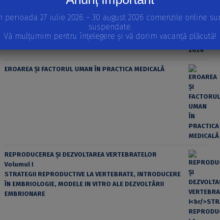
n perioada 27 iulie 2026 – 30 august 2026 comenzile online su
suspendate.
Vă mulțumim pentru înțelegere și vă dorim vacanță plăcută!
EROAREA ȘI FACTORUL UMAN ÎN PRACTICA MEDICALĂ
REPRODUCEREA ȘI DEZVOLTAREA VERTEBRATELOR
Volumul I
STRATEGII REPRODUCTIVE LA VERTEBRATE, INTRODUCERE
ÎN EMBRIOLOGIE, MODELE IN VITRO ALE DEZVOLTĂRII
EMBRIONARE