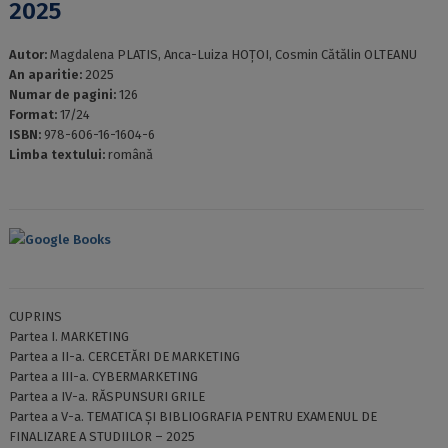
2025
Autor:
Magdalena PLATIS, Anca-Luiza HOȚOI, Cosmin Cătălin OLTEANU
An aparitie:
2025
Numar de pagini:
126
Format:
17/24
ISBN:
978-606-16-1604-6
Limba textului:
română
Google Books
CUPRINS
Partea I. MARKETING
Partea a II-a. CERCETĂRI DE MARKETING
Partea a III-a. CYBERMARKETING
Partea a IV-a. RĂSPUNSURI GRILE
Partea a V-a. TEMATICA ȘI BIBLIOGRAFIA PENTRU EXAMENUL DE
FINALIZARE A STUDIILOR – 2025