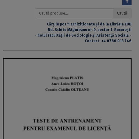
Caută
Caută
după:
Cărțile pot fi achiziționate și de la Librăria EUB
Bd. Schitu Măgureanu nr. 9, sector 1, București
- holul Facultății de Sociologie și Asistență Socială -
Contact:
+4 0760 013 746