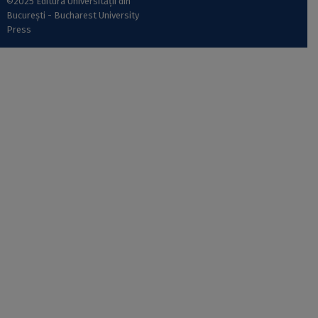
©2025 Editura Universității din
București - Bucharest University
Press