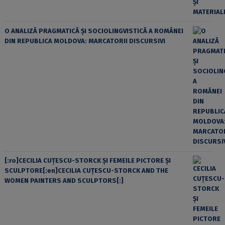
O ANALIZĂ PRAGMATICĂ ȘI SOCIOLINGVISTICĂ A ROMÂNEI
DIN REPUBLICA MOLDOVA: MARCATORII DISCURSIVI
[:ro]CECILIA CUŢESCU-STORCK ŞI FEMEILE PICTORE ŞI
SCULPTORE[:en]CECILIA CUŢESCU-STORCK AND THE
WOMEN PAINTERS AND SCULPTORS[:]