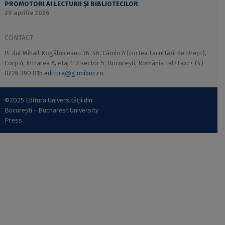
PROMOTORI AI LECTURII ȘI BIBLIOTECILOR
29 aprilie 2026
CONTACT
B-dul Mihail Kogălniceanu 36-46, Cămin A (curtea Facultății de Drept),
Corp A, Intrarea A, etaj 1-2 sector 5, București, România Tel/Fax: + (4)
0726 390 815
editura@g.unibuc.ro
©2025 Editura Universității din
București - Bucharest University
Press