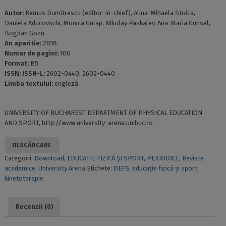
Autor:
Remus Dumitrescu (editor-in-chief), Alina-Mihaela Stoica,
Daniela Aducovschi, Monica Gulap, Nikolay Paskalev, Ana-Maria Gunsel,
Bogdan Gozu
An aparitie:
2018
Numar de pagini:
100
Format:
B5
ISSN; ISSN-L:
2602-0440; 2602-0440
Limba textului:
engleză
UNIVERSITY OF BUCHAREST DEPARTMENT OF PHYSICAL EDUCATION
AND SPORT, http://www.university-arena.unibuc.ro
DESCĂRCARE
Categorii:
Download
,
EDUCAȚIE FIZICĂ ȘI SPORT
,
PERIODICE
,
Reviste
academice
,
University Arena
Etichete:
DEFS
,
educaţie fizică şi sport
,
kinetoterapie
Recenzii (0)