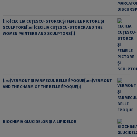
[:ro]CECILIA CUŢESCU-STORCK ŞI FEMEILE PICTORE ŞI
SCULPTORE[:en]CECILIA CUŢESCU-STORCK AND THE
WOMEN PAINTERS AND SCULPTORS[:]
[:ro]VERMONT ȘI FARMECUL BELLE ÉPOQUE[:en]VERMONT
AND THE CHARM OF THE BELLE ÉPOQUE[:]
BIOCHIMIA GLUCIDELOR ȘI A LIPIDELOR