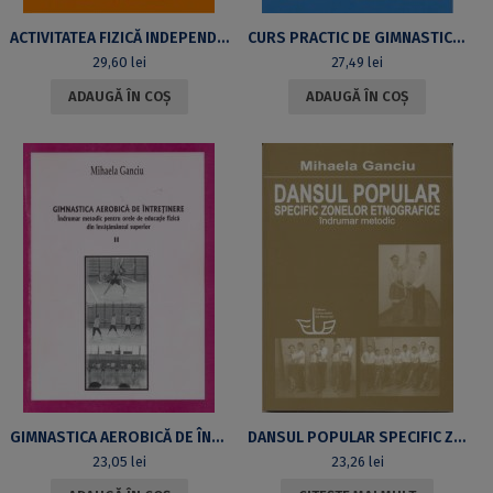
ACTIVITATEA FIZICĂ INDEPENDENTĂ ȘI VALORIFICAREA PRIN MIȘCARE A TIMPULUI LIBER. VOL. I
CURS PRACTIC DE GIMNASTICĂ AEROBICĂ PENTRU STUDENȚII DIN UNIVERSITATEA DIN BUCUREȘTI
29,60
lei
27,49
lei
ADAUGĂ ÎN COȘ
ADAUGĂ ÎN COȘ
GIMNASTICA AEROBICĂ DE ÎNTREȚINERE. ÎNDRUMAR METODIC PENTRU ORELE DE EDUCAȚIE FIZICĂ DIN ÎNVĂȚĂMÂNTUL SUPERIOR. VOL. II
DANSUL POPULAR SPECIFIC ZONELOR ETNOGRAFICE. ÎNDRUMAR METODIC
23,05
lei
23,26
lei