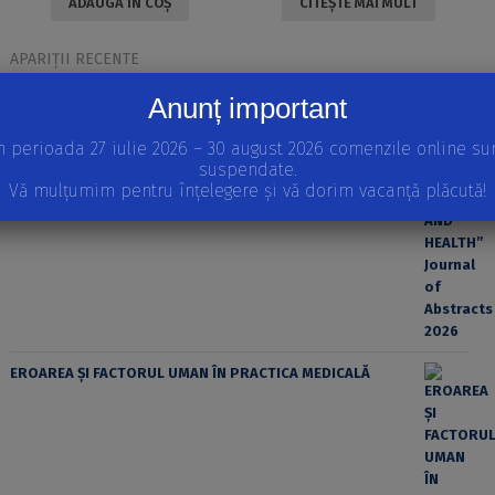
ADAUGĂ ÎN COȘ
CITEȘTE MAI MULT
APARIȚII RECENTE
INTERNATIONAL SCIENTIFIC CONFERENCE “EDUCATION,
Anunț important
SPORT AND HEALTH” Journal of Abstracts 2026
n perioada 27 iulie 2026 – 30 august 2026 comenzile online su
suspendate.
Vă mulțumim pentru înțelegere și vă dorim vacanță plăcută!
EROAREA ȘI FACTORUL UMAN ÎN PRACTICA MEDICALĂ