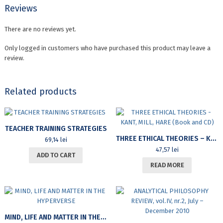
(FOR
Reviews
NON-
SPORTIVE
There are no reviews yet.
HIGH
EDUCATION)
Only logged in customers who have purchased this product may leave a
quantity
review.
Related products
TEACHER TRAINING STRATEGIES
THREE ETHICAL THEORIES – KANT, MILL, HARE (BOOK AND CD)
69,14
lei
47,57
lei
ADD TO CART
READ MORE
MIND, LIFE AND MATTER IN THE HYPERVERSE