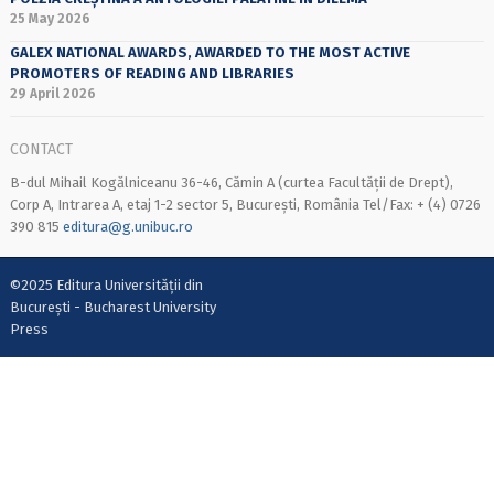
25 May 2026
GALEX NATIONAL AWARDS, AWARDED TO THE MOST ACTIVE
PROMOTERS OF READING AND LIBRARIES
29 April 2026
CONTACT
B-dul Mihail Kogălniceanu 36-46, Cămin A (curtea Facultății de Drept),
Corp A, Intrarea A, etaj 1-2 sector 5, București, România Tel/Fax: + (4) 0726
390 815
editura@g.unibuc.ro
©2025 Editura Universității din
București - Bucharest University
Press