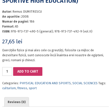
SPORTIVE HIGH EDUCATION)
Autor:
Remus DUMITRESCU
An aparitie:
2008
Numar de pagini:
186
Format:
A5
ISBN:
978-973-737-490-5 (general); 978-973-737-492-9 (vol.II)
27,65
lei
Exercițiile fizice și mai ales cele cu greutăți, folosite ca mijloc de
dezvoltare fizică, sunt cunoscute încă înaintea erei noastre de egipteni,
greci, romani și chinezi.
BODYBUILDING
ADD TO CART
-
FITNESS
Categories:
PHYSICAL EDUCATION AND SPORTS
,
SOCIAL SCIENCES
Tags:
II.
culturism
,
fitness
,
sport
THEORETICAL
AND
PRACTICAL-
Reviews (0)
METHODICAL
GUIDE