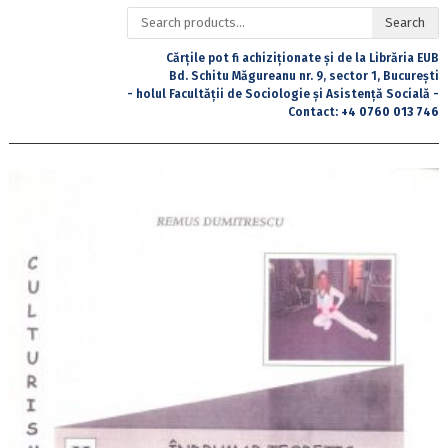
Search
Search
for:
Cărțile pot fi achiziționate și de la Librăria EUB
Bd. Schitu Măgureanu nr. 9, sector 1, București
- holul Facultății de Sociologie și Asistență Socială -
Contact:
+4 0760 013 746