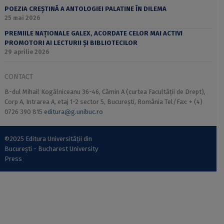
POEZIA CREȘTINĂ A ANTOLOGIEI PALATINE ÎN DILEMA
25 mai 2026
PREMIILE NAȚIONALE GALEX, ACORDATE CELOR MAI ACTIVI
PROMOTORI AI LECTURII ȘI BIBLIOTECILOR
29 aprilie 2026
CONTACT
B-dul Mihail Kogălniceanu 36-46, Cămin A (curtea Facultății de Drept),
Corp A, Intrarea A, etaj 1-2 sector 5, București, România Tel/Fax: + (4)
0726 390 815
editura@g.unibuc.ro
©2025 Editura Universității din
București - Bucharest University
Press