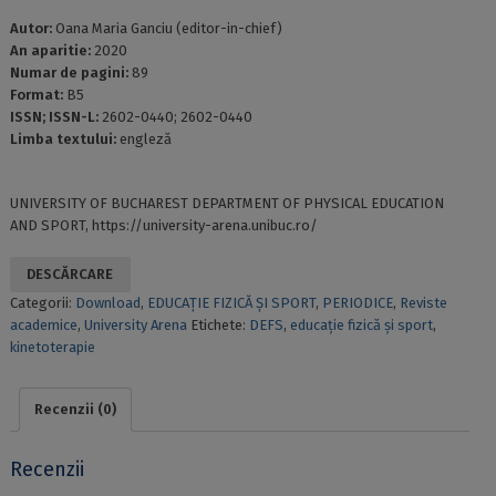
Autor:
Oana Maria Ganciu (editor-in-chief)
An aparitie:
2020
Numar de pagini:
89
Format:
B5
ISSN; ISSN-L:
2602-0440; 2602-0440
Limba textului:
engleză
UNIVERSITY OF BUCHAREST DEPARTMENT OF PHYSICAL EDUCATION
AND SPORT, https://university-arena.unibuc.ro/
DESCĂRCARE
Categorii:
Download
,
EDUCAȚIE FIZICĂ ȘI SPORT
,
PERIODICE
,
Reviste
academice
,
University Arena
Etichete:
DEFS
,
educaţie fizică şi sport
,
kinetoterapie
Recenzii (0)
Recenzii