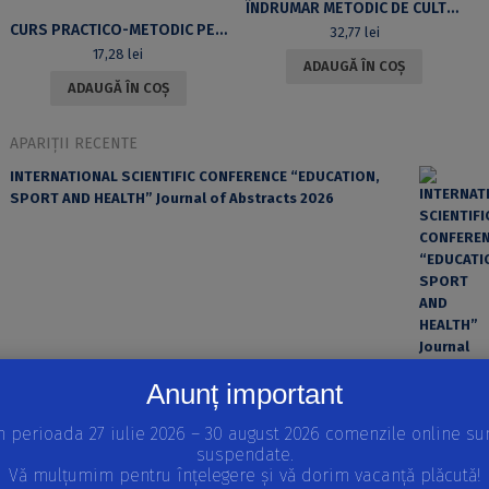
ÎNDRUMAR METODIC DE CULTURISM ȘI FITNESS PENTRU TRENUL SUPERIOR (VOL.I)
CURS PRACTICO-METODIC PENTRU PREDAREA JOCULUI DE BASCHET ÎN ÎNVĂȚĂMÂNTUL SUPERIOR DE NEPROFIL
32,77
lei
17,28
lei
ADAUGĂ ÎN COȘ
ADAUGĂ ÎN COȘ
APARIȚII RECENTE
INTERNATIONAL SCIENTIFIC CONFERENCE “EDUCATION,
SPORT AND HEALTH” Journal of Abstracts 2026
Anunț important
n perioada 27 iulie 2026 – 30 august 2026 comenzile online su
suspendate.
EROAREA ȘI FACTORUL UMAN ÎN PRACTICA MEDICALĂ
Vă mulțumim pentru înțelegere și vă dorim vacanță plăcută!