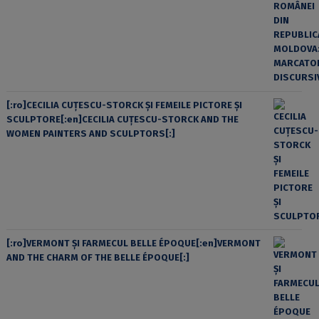
[:ro]CECILIA CUŢESCU-STORCK ŞI FEMEILE PICTORE ŞI
SCULPTORE[:en]CECILIA CUŢESCU-STORCK AND THE
WOMEN PAINTERS AND SCULPTORS[:]
[:ro]VERMONT ȘI FARMECUL BELLE ÉPOQUE[:en]VERMONT
AND THE CHARM OF THE BELLE ÉPOQUE[:]