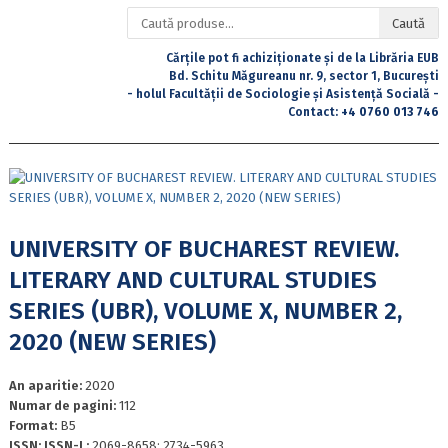
Caută
Caută
după:
Cărțile pot fi achiziționate și de la Librăria EUB
Bd. Schitu Măgureanu nr. 9, sector 1, București
- holul Facultății de Sociologie și Asistență Socială -
Contact:
+4 0760 013 746
UNIVERSITY OF BUCHAREST REVIEW.
LITERARY AND CULTURAL STUDIES
SERIES (UBR), VOLUME X, NUMBER 2,
2020 (NEW SERIES)
An aparitie:
2020
Numar de pagini:
112
Format:
B5
ISSN; ISSN-L:
2069-8658; 2734-5963