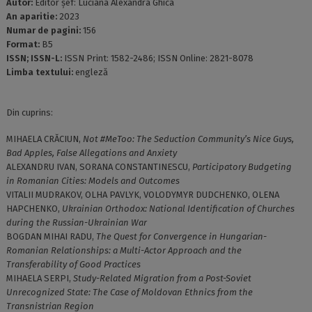
Autor:
Editor șef: Luciana Alexandra Ghica
An aparitie:
2023
Numar de pagini:
156
Format:
B5
ISSN; ISSN-L:
ISSN Print: 1582-2486; ISSN Online: 2821-8078
Limba textului:
engleză
Din cuprins:
MIHAELA CRĂCIUN,
Not #MeToo: The Seduction Community’s Nice Guys,
Bad Apples, False Allegations and Anxiety
ALEXANDRU IVAN, SORANA CONSTANTINESCU,
Participatory Budgeting
in Romanian Cities: Models and Outcomes
VITALII MUDRAKOV, OLHA PAVLYK, VOLODYMYR DUDCHENKO, OLENA
HAPCHENKO,
Ukrainian Orthodox: National Identification of Churches
during the Russian-Ukrainian War
BOGDAN MIHAI RADU,
The Quest for Convergence in Hungarian-
Romanian Relationships: a Multi-Actor Approach and the
Transferability of Good Practices
MIHAELA SERPI,
Study-Related Migration from a Post-Soviet
Unrecognized State: The Case of Moldovan Ethnics from the
Transnistrian Region