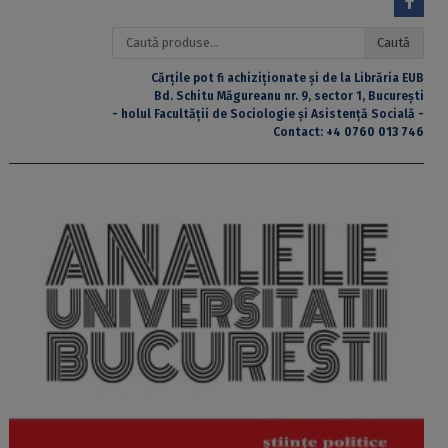
Caută
Caută
după:
Cărțile pot fi achiziționate și de la Librăria EUB
Bd. Schitu Măgureanu nr. 9, sector 1, București
- holul Facultății de Sociologie și Asistență Socială -
Contact:
+4 0760 013 746