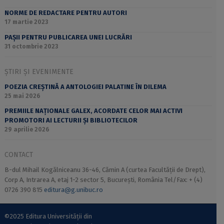
NORME DE REDACTARE PENTRU AUTORI
17 martie 2023
PAȘII PENTRU PUBLICAREA UNEI LUCRĂRI
31 octombrie 2023
ȘTIRI ȘI EVENIMENTE
POEZIA CREȘTINĂ A ANTOLOGIEI PALATINE ÎN DILEMA
25 mai 2026
PREMIILE NAȚIONALE GALEX, ACORDATE CELOR MAI ACTIVI
PROMOTORI AI LECTURII ȘI BIBLIOTECILOR
29 aprilie 2026
CONTACT
B-dul Mihail Kogălniceanu 36-46, Cămin A (curtea Facultății de Drept),
Corp A, Intrarea A, etaj 1-2 sector 5, București, România Tel/Fax: + (4)
0726 390 815
editura@g.unibuc.ro
©2025 Editura Universității din