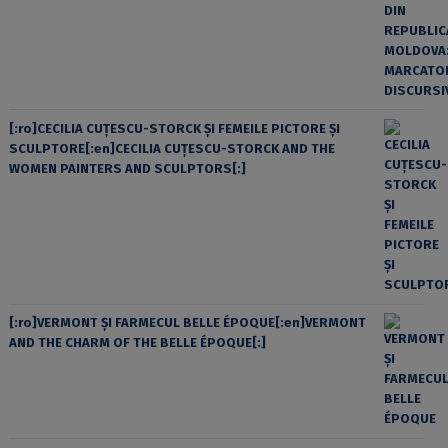
[:ro]CECILIA CUŢESCU-STORCK ŞI FEMEILE PICTORE ŞI
SCULPTORE[:en]CECILIA CUŢESCU-STORCK AND THE
WOMEN PAINTERS AND SCULPTORS[:]
[:ro]VERMONT ȘI FARMECUL BELLE ÉPOQUE[:en]VERMONT
AND THE CHARM OF THE BELLE ÉPOQUE[:]