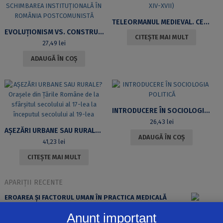
TELEORMANUL MEDIEVAL. CERCETĂRI DE ISTORIE SOCIALĂ, TOPONIMIE ȘI ONOMASTICĂ (SEC. XIV-XVII)
EVOLUŢIONISM VS. CONSTRUCTIVISM INSTITUŢIONAL. PERSPECTIVE PRIVIND SCHIMBAREA INSTITUŢIONALĂ ÎN ROMÂNIA POSTCOMUNISTĂ
CITEȘTE MAI MULT
27,49
lei
ADAUGĂ ÎN COȘ
INTRODUCERE ÎN SOCIOLOGIA POLITICĂ
26,43
lei
AȘEZĂRI URBANE SAU RURALE? ORAȘELE DIN ȚĂRILE ROMÂNE DE LA SFÂRȘITUL SECOLULUI AL 17-LEA LA ÎNCEPUTUL SECOLULUI AL 19-LEA
ADAUGĂ ÎN COȘ
41,23
lei
CITEȘTE MAI MULT
APARIȚII RECENTE
EROAREA ȘI FACTORUL UMAN ÎN PRACTICA MEDICALĂ
Anunț important