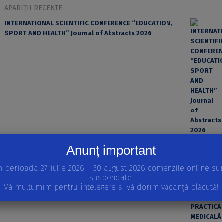
APARIȚII RECENTE
INTERNATIONAL SCIENTIFIC CONFERENCE “EDUCATION,
SPORT AND HEALTH” Journal of Abstracts 2026
Anunț important
EROAREA ȘI FACTORUL UMAN ÎN PRACTICA MEDICALĂ
n perioada 27 iulie 2026 – 30 august 2026 comenzile online su
suspendate.
Vă mulțumim pentru înțelegere și vă dorim vacanță plăcută!