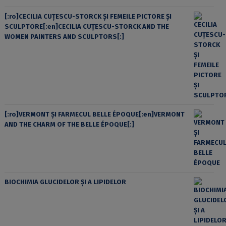
[:ro]CECILIA CUŢESCU-STORCK ŞI FEMEILE PICTORE ŞI
SCULPTORE[:en]CECILIA CUŢESCU-STORCK AND THE
WOMEN PAINTERS AND SCULPTORS[:]
[:ro]VERMONT ȘI FARMECUL BELLE ÉPOQUE[:en]VERMONT
AND THE CHARM OF THE BELLE ÉPOQUE[:]
BIOCHIMIA GLUCIDELOR ȘI A LIPIDELOR