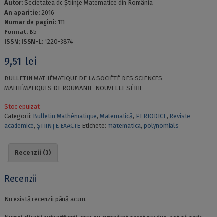
Autor:
Societatea de Ştiinţe Matematice din România
An aparitie:
2016
Numar de pagini:
111
Format:
B5
ISSN; ISSN-L:
1220-3874
9,51
lei
BULLETIN MATHÉMATIQUE DE LA SOCIÉTÉ DES SCIENCES
MATHÉMATIQUES DE ROUMANIE, NOUVELLE SÉRIE
Stoc epuizat
Categorii:
Bulletin Mathématique
,
Matematică
,
PERIODICE
,
Reviste
academice
,
ȘTIINȚE EXACTE
Etichete:
matematica
,
polynomials
Recenzii (0)
Recenzii
Nu există recenzii până acum.