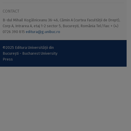
CONTACT
B-dul Mihail Kogălniceanu 36-46, Cămin A (curtea Facultății de Drept),
Corp A, Intrarea A, etaj 1-2 sector 5, București, România Tel/Fax: + (4)
0726 390 815
editura@g.unibuc.ro
©2025 Editura Universității din
București - Bucharest University
Press