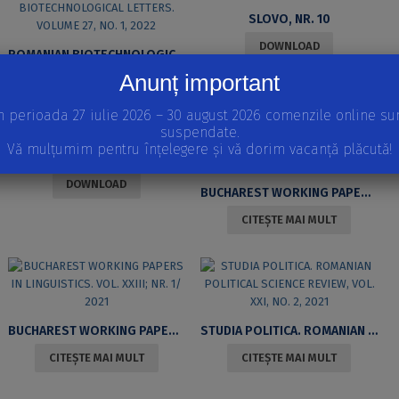
SLOVO, NR. 10
DOWNLOAD
ROMANIAN BIOTECHNOLOGICAL LETTERS. VOLUME 27, NO. 1, 2022
Anunț important
CITEȘTE MAI MULT
n perioada 27 iulie 2026 – 30 august 2026 comenzile online su
suspendate.
Vă mulțumim pentru înțelegere și vă dorim vacanță plăcută!
SLOVO, NR. 9
DOWNLOAD
BUCHAREST WORKING PAPERS IN LINGUISTICS. VOL. XXIII, NR. 2/2021
CITEȘTE MAI MULT
BUCHAREST WORKING PAPERS IN LINGUISTICS. VOL. XXIII; NR. 1/ 2021
STUDIA POLITICA. ROMANIAN POLITICAL SCIENCE REVIEW, VOL. XXI, NO. 2, 2021
CITEȘTE MAI MULT
CITEȘTE MAI MULT