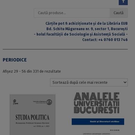
Caută
Caută
după:
Cărțile pot fi achiziționate și de la Librăria EUB
Bd. Schitu Măgureanu nr. 9, sector 1, București
- holul Facultății de Sociologie și Asistență Socială -
Contact:
+4 0760 013 746
PERIODICE
Sortat
Afișez 29 - 56 din 331 de rezultate
după
cele
mai
recente