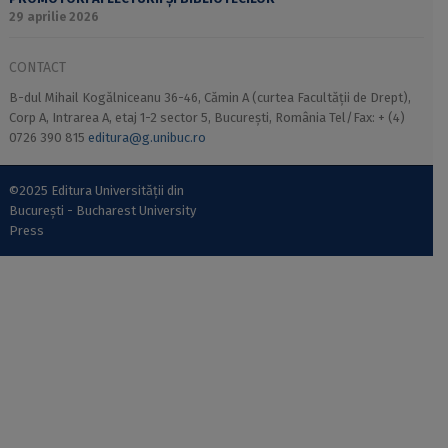
29 aprilie 2026
CONTACT
B-dul Mihail Kogălniceanu 36-46, Cămin A (curtea Facultății de Drept),
Corp A, Intrarea A, etaj 1-2 sector 5, București, România Tel/Fax: + (4)
0726 390 815
editura@g.unibuc.ro
©2025 Editura Universității din
București - Bucharest University
Press