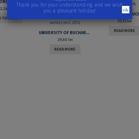
INFINITE HORIZONS. CANADIAN FICTION IN ENGLISH. SECOND EDITION
Thank you for your understanding, and we wish
32,24
lei
ok
you a pleasant holiday!
 TO CART
30,13
lei
READ MORE
UNIVERSITY OF BUCHAREST REVIEW. LITERARY AND CULTURAL STUDIES SERIES (M)OTHER NATURE? INSCRIPTIONS, LOCATIONS, REVOLUTIONS. VOLUME XIV (VOL.II NEW SERIES) NO.1, 2012
29,60
lei
READ MORE