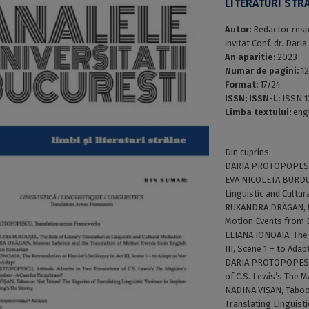
LITERATURI STRĂ
Autor:
Redactor respo
invitat Conf. dr. Dar
An aparitie:
2023
Numar de pagini:
1
Format:
17/24
ISSN; ISSN-L:
ISSN 1
Limba textului:
eng
Din cuprins:
DARIA PROTOPOPESCU
EVA NICOLETA BURDUȘ
Linguistic and Cultur
RUXANDRA DRĂGAN, Ma
Motion Events from 
ELIANA IONOAIA, The 
III, Scene 1 – to Ada
DARIA PROTOPOPESCU,
of C.S. Lewis’s The 
NADINA VIȘAN, Taboo
Translating Linguisti