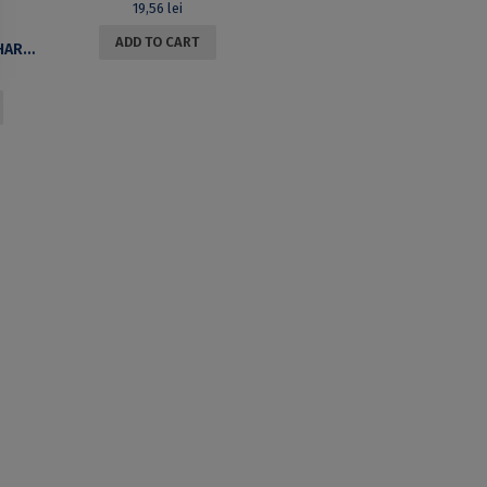
19,56
lei
ADD TO CART
UNIVERSITY OF BUCHAREST REVIEW, VOL. XIII (VOL.I NEW SERIES) NO.1, 2011. CULTURES IN/OF TRANSITION