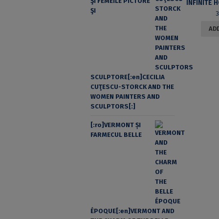
ŞI FEMEILE PICTORE
ŞI
ADD
SCULPTORE[:en]CECILIA
CUŢESCU-STORCK AND THE
WOMEN PAINTERS AND
SCULPTORS[:]
[:ro]VERMONT ȘI
FARMECUL BELLE
ÉPOQUE[:en]VERMONT AND