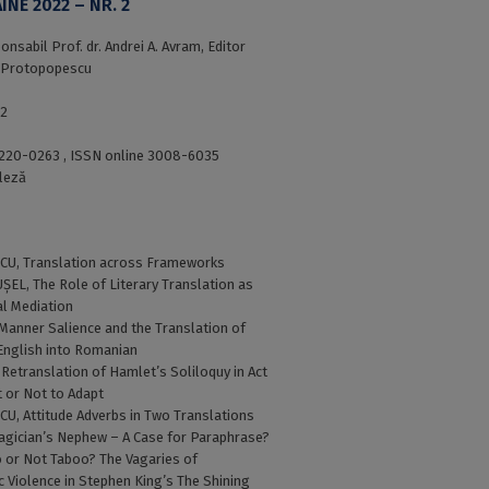
INE 2022 – NR. 2
nsabil Prof. dr. Andrei A. Avram, Editor
ia Protopopescu
22
220-0263 , ISSN online 3008-6035
leză
, Translation across Frameworks
EL, The Role of Literary Translation as
al Mediation
nner Salience and the Translation of
English into Romanian
Retranslation of Hamlet’s Soliloquy in Act
pt or Not to Adapt
 Attitude Adverbs in Two Translations
Magician’s Nephew – A Case for Paraphrase?
 or Not Taboo? The Vagaries of
c Violence in Stephen King’s The Shining