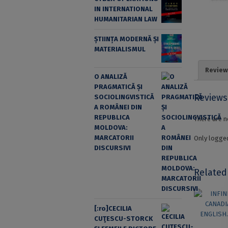
IN INTERNATIONAL
HUMANITARIAN LAW
ȘTIINȚA MODERNĂ ȘI
MATERIALISMUL
Review
O ANALIZĂ
PRAGMATICĂ ȘI
Reviews
SOCIOLINGVISTICĂ
A ROMÂNEI DIN
REPUBLICA
There are n
MOLDOVA:
MARCATORII
Only logged
DISCURSIVI
Related
[:ro]CECILIA
CUŢESCU-STORCK