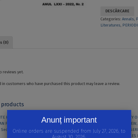
DESCĂRCARE
Categories:
Annals
,
Literatures
,
PERIODI
s (0)
o reviews yet.
 in customers who have purchased this product may leave a review.
 products
Anunț important
Online orders are suspended from July 27, 2026, to
August 30, 2026.