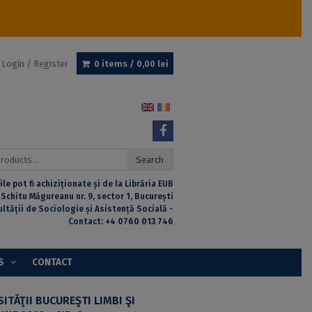
Login / Register
0 items /
0,00
lei
Search
ile pot fi achiziționate și de la Librăria EUB
 Schitu Măgureanu nr. 9, sector 1, București
ultății de Sociologie și Asistență Socială -
Contact:
+4 0760 013 746
S
CONTACT
ITĂŢII BUCUREŞTI LIMBI ŞI