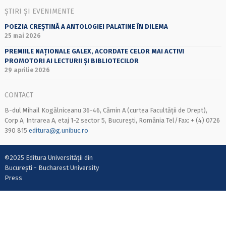
ȘTIRI ȘI EVENIMENTE
POEZIA CREȘTINĂ A ANTOLOGIEI PALATINE ÎN DILEMA
25 mai 2026
PREMIILE NAȚIONALE GALEX, ACORDATE CELOR MAI ACTIVI
PROMOTORI AI LECTURII ȘI BIBLIOTECILOR
29 aprilie 2026
CONTACT
B-dul Mihail Kogălniceanu 36-46, Cămin A (curtea Facultății de Drept),
Corp A, Intrarea A, etaj 1-2 sector 5, București, România Tel/Fax: + (4) 0726
390 815
editura@g.unibuc.ro
©2025 Editura Universității din
București - Bucharest University
Press