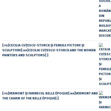
[:ro]CECILIA CUŢESCU-STORCK ŞI FEMEILE PICTORE ŞI
SCULPTORE[:en]CECILIA CUŢESCU-STORCK AND THE WOMEN
PAINTERS AND SCULPTORS[:]
[:ro]VERMONT ȘI FARMECUL BELLE ÉPOQUE[:en]VERMONT AND
THE CHARM OF THE BELLE ÉPOQUE[:]