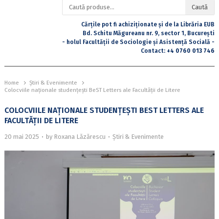
Caută
Caută
după:
Cărțile pot fi achiziționate și de la Librăria EUB
Bd. Schitu Măgureanu nr. 9, sector 1, București
- holul Facultății de Sociologie și Asistență Socială -
Contact:
+4 0760 013 746
Home
Știri & Evenimente
Colocviile naționale studențești BeST Letters ale Facultății de Litere
COLOCVIILE NAȚIONALE STUDENȚEȘTI BEST LETTERS ALE
FACULTĂȚII DE LITERE
20 mai 2025
by
Roxana Lăzărescu
Știri & Evenimente