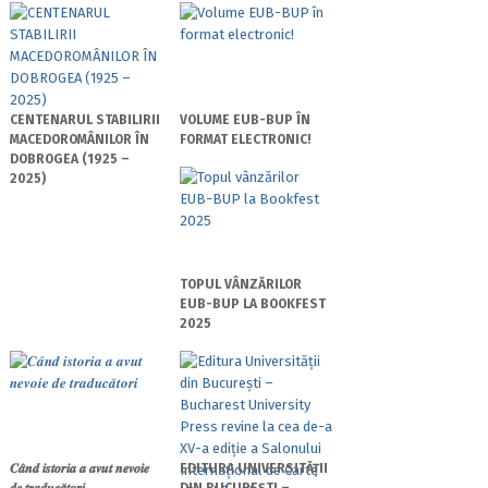
CENTENARUL STABILIRII
VOLUME EUB-BUP ÎN
MACEDOROMÂNILOR ÎN
FORMAT ELECTRONIC!
DOBROGEA (1925 –
2025)
TOPUL VÂNZĂRILOR
EUB-BUP LA BOOKFEST
2025
𝑪𝒂̂𝒏𝒅 𝒊𝒔𝒕𝒐𝒓𝒊𝒂 𝒂 𝒂𝒗𝒖𝒕 𝒏𝒆𝒗𝒐𝒊𝒆
EDITURA UNIVERSITĂȚII
𝒅𝒆 𝒕𝒓𝒂𝒅𝒖𝒄𝒂̆𝒕𝒐𝒓𝒊
DIN BUCUREȘTI –