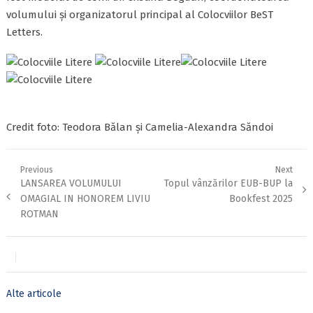
volumului și organizatorul principal al Colocviilor BeST
Letters.
Credit foto: Teodora Bălan și Camelia-Alexandra Săndoi
Navigare
Previous
Next
Previous
Next
LANSAREA VOLUMULUI
Topul vânzărilor EUB-BUP la
în
post:
post:
articole
OMAGIAL IN HONOREM LIVIU
Bookfest 2025
ROTMAN
Alte articole