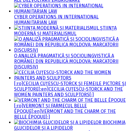
ALE DEZVOLTĂRII EMBRIONARE
CYBER OPERATIONS IN INTERNATIONAL
HUMANITARIAN LAW
ȘTIINȚA
MODERNĂ ȘI MATERIALISMUL
O ANALIZĂ PRAGMATICĂ ȘI SOCIOLINGVISTICĂ A
ROMÂNEI DIN REPUBLICA MOLDOVA: MARCATORII
DISCURSIVI
[:ro]CECILIA CUŢESCU-STORCK ŞI FEMEILE PICTORE ŞI
SCULPTORE[:en]CECILIA CUŢESCU-STORCK AND THE
WOMEN PAINTERS AND SCULPTORS[:]
[:ro]VERMONT ȘI FARMECUL BELLE
ÉPOQUE[:en]VERMONT AND THE CHARM OF THE
BELLE ÉPOQUE[:]
BIOCHIMIA
GLUCIDELOR ȘI A LIPIDELOR