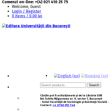
Comenzi on-line: +(4) 021 410 25 75
Welcome, Guest
Login / Register
0 items /
0,00
lei
HOMEPAGE
Search
Search
ABOUT US
for:
Cărțile pot fi achiziționate și de la Librăria EUB
HISTORY
Bd. Schitu Măgureanu nr. 9, sector 1, București
- holul Facultății de Sociologie și Asistență Socială -
Contact:
+4 0760 013 746
MISSION