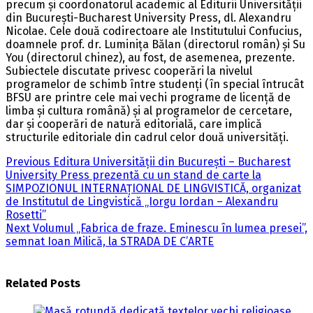
precum și coordonatorul academic al Editurii Universității
din București-Bucharest University Press, dl. Alexandru
Nicolae. Cele două codirectoare ale Institutului Confucius,
doamnele prof. dr. Luminița Bălan (directorul român) și Su
You (directorul chinez), au fost, de asemenea, prezente.
Subiectele discutate privesc cooperări la nivelul
programelor de schimb între studenți (în special întrucât
BFSU are printre cele mai vechi programe de licență de
limba și cultura română) și al programelor de cercetare,
dar și cooperări de natură editorială, care implică
structurile editoriale din cadrul celor două universități.
Post
Previous
Previous
Editura Universității din București – Bucharest
post:
University Press prezentă cu un stand de carte la
navigation
SIMPOZIONUL INTERNAȚIONAL DE LINGVISTICĂ, organizat
de Institutul de Lingvistică „Iorgu Iordan – Alexandru
Rosetti”
Next
Next
Volumul „Fabrica de fraze. Eminescu în lumea presei”,
post:
semnat Ioan Milică, la STRADA DE C’ARTE
Related Posts