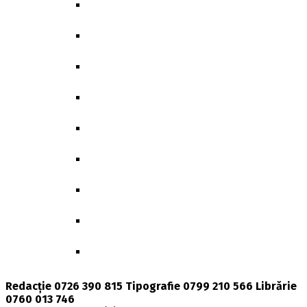
GENDER, POLITICS & SOCIETY
BIBLIOTHECA CLASSICA ET ARCHAEOLOG
GEOGRAPHICA
GGR-BEITRÄGE ZUR GERMANISTIK
MEMORY & IDENTITY
POLITICS UNLIMITED
DOCTORAL THESES
BIOLOGICAL AND BIOMEDICAL SCIENCES
PRESENT TIME
Redacție 0726 390 815 Tipografie 0799 210 566 Librărie
0760 013 746