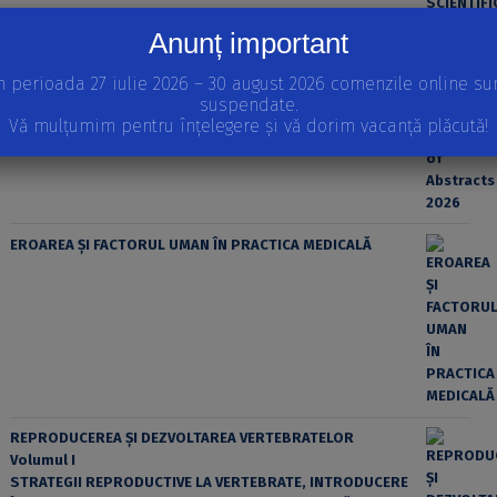
Anunț important
n perioada 27 iulie 2026 – 30 august 2026 comenzile online su
suspendate.
Vă mulțumim pentru înțelegere și vă dorim vacanță plăcută!
EROAREA ȘI FACTORUL UMAN ÎN PRACTICA MEDICALĂ
REPRODUCEREA ȘI DEZVOLTAREA VERTEBRATELOR
Volumul I
STRATEGII REPRODUCTIVE LA VERTEBRATE, INTRODUCERE