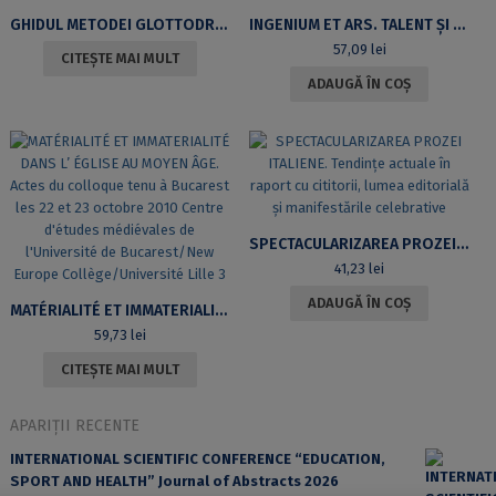
GHIDUL METODEI GLOTTODRAMA. ÎNVĂȚAREA LIMBILOR STRĂINE PRIN METODE TEATRALE
INGENIUM ET ARS. TALENT ȘI MEȘTEȘUG. STUDIA IN HONOREM MARIANAE BĂLUȚĂ-SKULTÉTY
57,09
lei
CITEȘTE MAI MULT
ADAUGĂ ÎN COȘ
SPECTACULARIZAREA PROZEI ITALIENE. TENDINȚE ACTUALE ÎN RAPORT CU CITITORII, LUMEA EDITORIALĂ ȘI MANIFESTĂRILE CELEBRATIVE
41,23
lei
ADAUGĂ ÎN COȘ
MATÉRIALITÉ ET IMMATERIALITÉ DANS L’ ÉGLISE AU MOYEN ÂGE. ACTES DU COLLOQUE TENU À BUCAREST LES 22 ET 23 OCTOBRE 2010 CENTRE D’ÉTUDES MÉDIÉVALES DE L’UNIVERSITÉ DE BUCAREST/NEW EUROPE COLLÈGE/UNIVERSITÉ LILLE 3
59,73
lei
CITEȘTE MAI MULT
APARIȚII RECENTE
INTERNATIONAL SCIENTIFIC CONFERENCE “EDUCATION,
SPORT AND HEALTH” Journal of Abstracts 2026