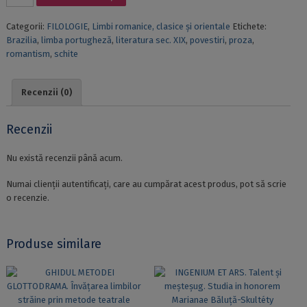
CONTOS
LUSÓFONOS
Categorii:
FILOLOGIE
,
Limbi romanice, clasice și orientale
Etichete:
OITOCENTISTAS
Brazilia
,
limba portugheză
,
literatura sec. XIX
,
povestiri
,
proza
,
–
romantism
,
schite
ANTOLOGIA
BILINGUE.
POVESTIRI
Recenzii (0)
LUSOFONE
DIN
SECOLUL
Recenzii
AL
XIX-
Nu există recenzii până acum.
LEA
–
Numai clienții autentificați, care au cumpărat acest produs, pot să scrie
ANTOLOGIE
o recenzie.
BILINGVĂ
Produse similare