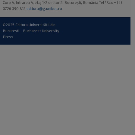
Corp A, Intrarea A, etaj 1-2 sector 5, București, România Tel/Fax: + (4)
0726 390 815
editura@g.unibuc.ro
©2025 Editura Universității din
București - Bucharest University
Press