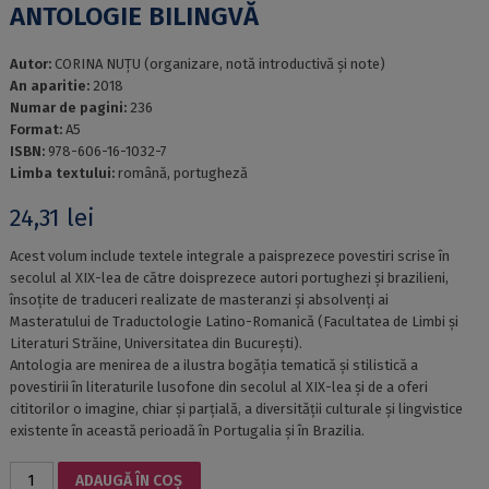
ANTOLOGIE BILINGVĂ
Autor:
CORINA NUȚU (organizare, notă introductivă și note)
An aparitie:
2018
Numar de pagini:
236
Format:
A5
ISBN:
978-606-16-1032-7
Limba textului:
română, portugheză
24,31
lei
Acest volum include textele integrale a paisprezece povestiri scrise în
secolul al XIX-lea de către doisprezece autori portughezi și brazilieni,
însoțite de traduceri realizate de masteranzi și absolvenți ai
Masteratului de Traductologie Latino-Romanică (Facultatea de Limbi și
Literaturi Străine, Universitatea din București).
Antologia are menirea de a ilustra bogăția tematică și stilistică a
povestirii în literaturile lusofone din secolul al XIX-lea și de a oferi
cititorilor o imagine, chiar și parțială, a diversității culturale și lingvistice
existente în această perioadă în Portugalia și în Brazilia.
Cantitate
ADAUGĂ ÎN COȘ