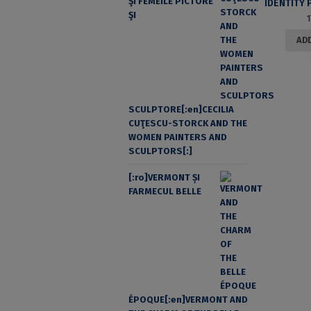
ŞI FEMEILE PICTORE
ŞI
ADD
SCULPTORE[:en]CECILIA
CUŢESCU-STORCK AND THE
WOMEN PAINTERS AND
SCULPTORS[:]
[:ro]VERMONT ȘI
FARMECUL BELLE
ÉPOQUE[:en]VERMONT AND