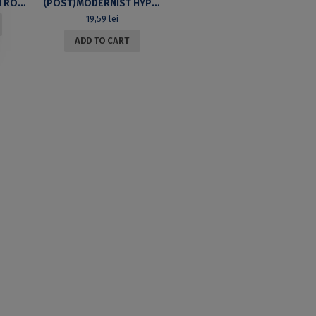
TRAVEL PATTERNS IN ROMANIAN LITERATURE FROM URECHE TO CIORAN
(POST)MODERNIST HYPOSTASES IN SERBIAN AND CROATIAN LITERATURE
19,59
lei
ADD TO CART