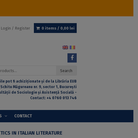
Login / Register
0 items /
0,00
lei
Search
ile pot fi achiziționate și de la Librăria EUB
 Schitu Măgureanu nr. 9, sector 1, București
ultății de Sociologie și Asistență Socială -
Contact:
+4 0760 013 746
S
CONTACT
ICS IN ITALIAN LITERATURE