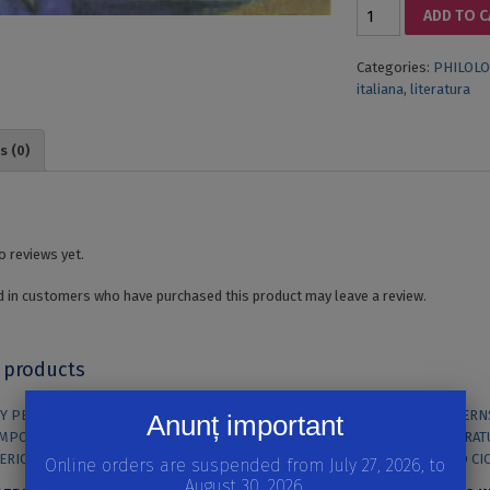
SURREALIST
ADD TO 
POETICS
IN
Categories:
PHILOLO
ITALIAN
italiana
,
literatura
LITERATURE
quantity
s (0)
o reviews yet.
 in customers who have purchased this product may leave a review.
 products
Anunț important
Online orders are suspended from July 27, 2026, to
August 30, 2026.