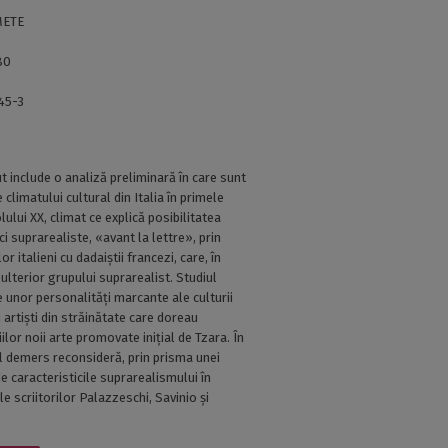
METE
80
45-3
 include o analiză preliminară în care sunt
climatului cultural din Italia în primele
lului XX, climat ce explică posibilitatea
ci suprarealiste, «avant la lettre», prin
r italieni cu dadaiștii francezi, care, în
 ulterior grupului suprarealist. Studiul
 unor personalități marcante ale culturii
 artiști din străinătate care doreau
ilor noii arte promovate inițial de Tzara. În
l demers reconsideră, prin prisma unei
 de caracteristicile suprarealismului în
le scriitorilor Palazzeschi, Savinio și