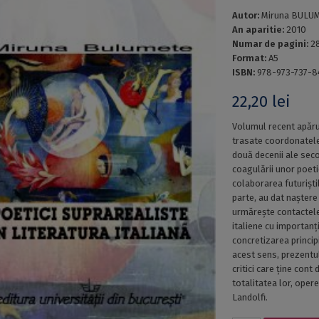
Autor:
Miruna BULU
An aparitie:
2010
Numar de pagini:
2
Format:
A5
ISBN:
978-973-737-8
22,20
lei
Volumul recent apărut
trasate coordonatele 
două decenii ale seco
coagulării unor poeti
colaborarea futuriștilo
parte, au dat naștere
urmărește contactele
italiene cu importanți
concretizarea principi
acest sens, prezentu
critici care ține cont
totalitatea lor, opere
Landolfi.