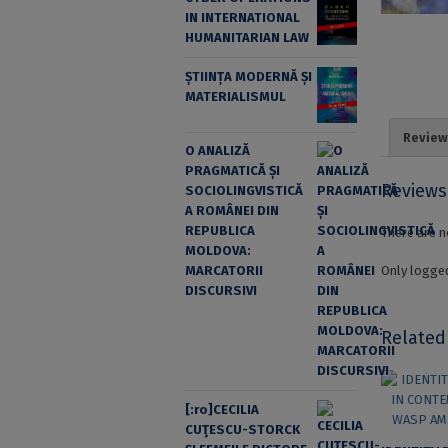
IN INTERNATIONAL
HUMANITARIAN LAW
ȘTIINȚA MODERNĂ ȘI
MATERIALISMUL
Review
O ANALIZĂ
PRAGMATICĂ ȘI
Reviews
SOCIOLINGVISTICĂ
A ROMÂNEI DIN
REPUBLICA
There are n
MOLDOVA:
Only logged
MARCATORII
DISCURSIVI
Related
[:ro]CECILIA
CUŢESCU-STORCK