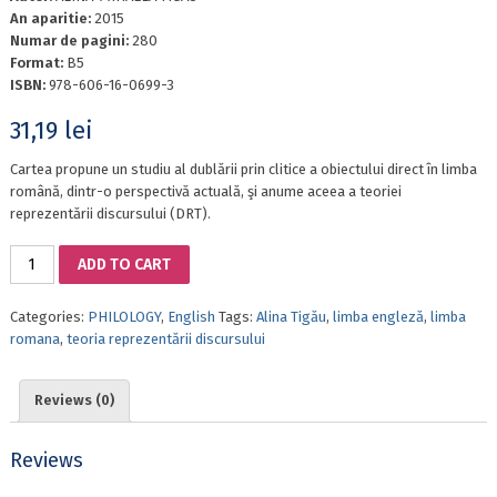
An aparitie:
2015
Numar de pagini:
280
Format:
B5
ISBN:
978-606-16-0699-3
31,19
lei
Cartea propune un studiu al dublării prin clitice a obiectului direct în limba
română, dintr-o perspectivă actuală, şi anume aceea a teoriei
reprezentării discursului (DRT).
A
ADD TO CART
DRT
ANALYSIS
Categories:
PHILOLOGY
,
English
Tags:
Alina Tigău
,
limba engleză
,
limba
OF
romana
,
teoria reprezentării discursului
ROMANIAN
CLITIC
DOUBLING
Reviews (0)
quantity
Reviews