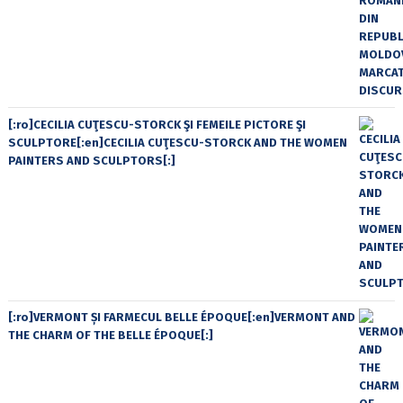
[:ro]CECILIA CUŢESCU-STORCK ŞI FEMEILE PICTORE ŞI
SCULPTORE[:en]CECILIA CUŢESCU-STORCK AND THE WOMEN
PAINTERS AND SCULPTORS[:]
[:ro]VERMONT ȘI FARMECUL BELLE ÉPOQUE[:en]VERMONT AND
THE CHARM OF THE BELLE ÉPOQUE[:]