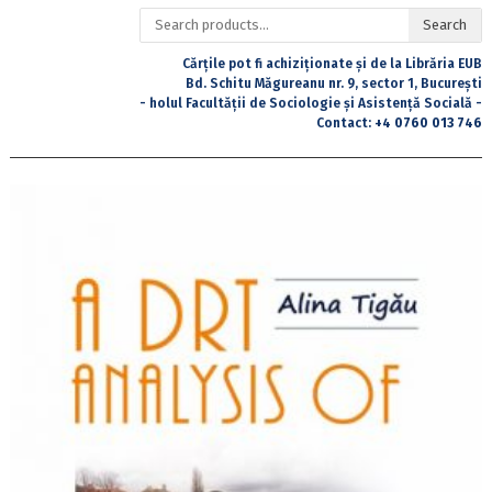
Search
Search
for:
Cărțile pot fi achiziționate și de la Librăria EUB
Bd. Schitu Măgureanu nr. 9, sector 1, București
- holul Facultății de Sociologie și Asistență Socială -
Contact:
+4 0760 013 746