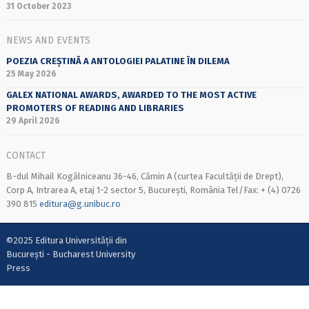
31 October 2023
NEWS AND EVENTS
POEZIA CREȘTINĂ A ANTOLOGIEI PALATINE ÎN DILEMA
25 May 2026
GALEX NATIONAL AWARDS, AWARDED TO THE MOST ACTIVE
PROMOTERS OF READING AND LIBRARIES
29 April 2026
CONTACT
B-dul Mihail Kogălniceanu 36-46, Cămin A (curtea Facultății de Drept),
Corp A, Intrarea A, etaj 1-2 sector 5, București, România Tel/Fax: + (4) 0726
390 815
editura@g.unibuc.ro
©2025 Editura Universității din
București - Bucharest University
Press