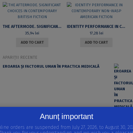
THE AFTERMODE. SIGNIFICANT CHOICES IN CONTEMPORARY BRITISH FICTION
IDENTITY PERFORMANCE IN CONTEMPORARY NON-WASP AMERICAN FICTION
35,94
lei
17,28
lei
ADD TO CART
ADD TO CART
APARIȚII RECENTE
EROAREA ȘI FACTORUL UMAN ÎN PRACTICA MEDICALĂ
Anunț important
REPRODUCEREA ȘI DEZVOLTAREA VERTEBRATELOR
Volumul I
line orders are suspended from July 27, 2026, to August 30, 20
STRATEGII REPRODUCTIVE LA VERTEBRATE, INTRODUCERE
Thank you for your understanding, and we wish you a pleasan