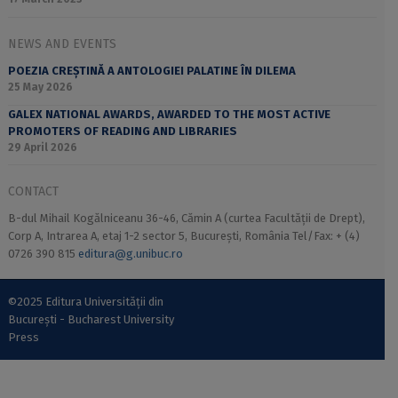
NEWS AND EVENTS
POEZIA CREȘTINĂ A ANTOLOGIEI PALATINE ÎN DILEMA
25 May 2026
GALEX NATIONAL AWARDS, AWARDED TO THE MOST ACTIVE
PROMOTERS OF READING AND LIBRARIES
29 April 2026
CONTACT
B-dul Mihail Kogălniceanu 36-46, Cămin A (curtea Facultății de Drept),
Corp A, Intrarea A, etaj 1-2 sector 5, București, România Tel/Fax: + (4)
0726 390 815
editura@g.unibuc.ro
©2025 Editura Universității din
București - Bucharest University
Press