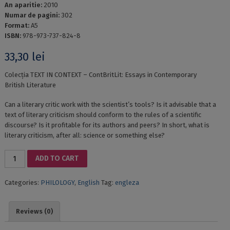
An aparitie:
2010
Numar de pagini:
302
Format:
A5
ISBN:
978-973-737-824-8
33,30
lei
Colecția TEXT IN CONTEXT – ContBritLit: Essays in Contemporary
British Literature
Can a literary critic work with the scientist’s tools? Is it advisable that a
text of literary criticism should conform to the rules of a scientific
discourse? Is it profitable for its authors and peers? In short, what is
literary criticism, after all: science or something else?
LITERARY
ADD TO CART
CRITICISM,
BETWEEN
Categories:
PHILOLOGY
,
English
Tag:
engleza
SCIENCE
AND
CREATION
Reviews (0)
quantity