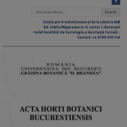
Search
Search
for:
Cărțile pot fi achiziționate și de la Librăria EUB
Bd. Schitu Măgureanu nr. 9, sector 1, București
- holul Facultății de Sociologie și Asistență Socială -
Contact:
+4 0760 013 746