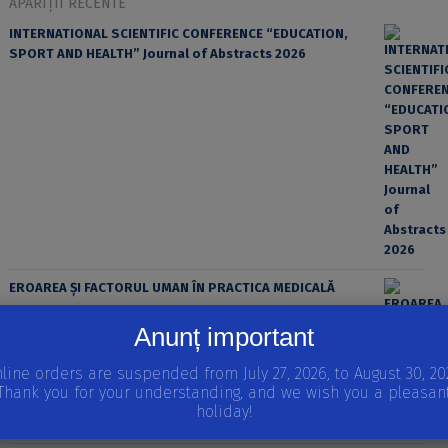
APARIȚII RECENTE
INTERNATIONAL SCIENTIFIC CONFERENCE “EDUCATION,
SPORT AND HEALTH” Journal of Abstracts 2026
EROAREA ȘI FACTORUL UMAN ÎN PRACTICA MEDICALĂ
Anunț important
line orders are suspended from July 27, 2026, to August 30, 20
Thank you for your understanding, and we wish you a pleasan
holiday!