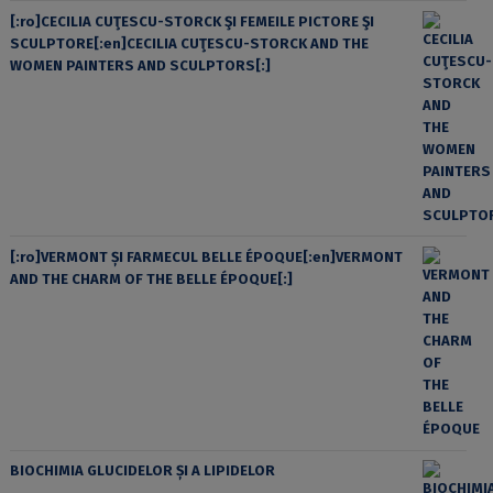
[:ro]CECILIA CUŢESCU-STORCK ŞI FEMEILE PICTORE ŞI
SCULPTORE[:en]CECILIA CUŢESCU-STORCK AND THE
WOMEN PAINTERS AND SCULPTORS[:]
[:ro]VERMONT ȘI FARMECUL BELLE ÉPOQUE[:en]VERMONT
AND THE CHARM OF THE BELLE ÉPOQUE[:]
BIOCHIMIA GLUCIDELOR ȘI A LIPIDELOR