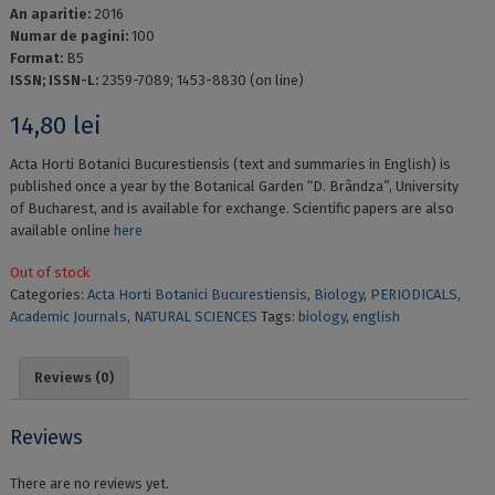
An aparitie:
2016
Numar de pagini:
100
Format:
B5
ISSN; ISSN-L:
2359-7089; 1453-8830 (on line)
14,80
lei
Acta Horti Botanici Bucurestiensis (text and summaries in English) is
published once a year by the Botanical Garden “D. Brândza”, University
of Bucharest, and is available for exchange. Scientific papers are also
available online
here
Out of stock
Categories:
Acta Horti Botanici Bucurestiensis
,
Biology
,
PERIODICALS
,
Academic Journals
,
NATURAL SCIENCES
Tags:
biology
,
english
Reviews (0)
Reviews
There are no reviews yet.