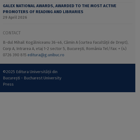
GALEX NATIONAL AWARDS, AWARDED TO THE MOST ACTIVE
PROMOTERS OF READING AND LIBRARIES
29 April 2026
CONTACT
B-dul Mihail Kogălniceanu 36-46, Cămin A (curtea Facultății de Drept),
Corp A, Intrarea A, etaj 1-2 sector 5, București, România Tel/Fax: + (4)
0726 390 815
editura@g.unibuc.ro
©2025 Editura Universității din
București - Bucharest University
Press