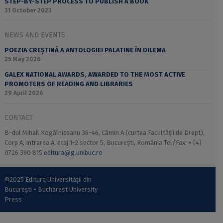
STEP-BY-STEP PROCESS TO PUBLISH A BOOK
31 October 2023
NEWS AND EVENTS
POEZIA CREȘTINĂ A ANTOLOGIEI PALATINE ÎN DILEMA
25 May 2026
GALEX NATIONAL AWARDS, AWARDED TO THE MOST ACTIVE
PROMOTERS OF READING AND LIBRARIES
29 April 2026
CONTACT
B-dul Mihail Kogălniceanu 36-46, Cămin A (curtea Facultății de Drept),
Corp A, Intrarea A, etaj 1-2 sector 5, București, România Tel/Fax: + (4)
0726 390 815
editura@g.unibuc.ro
©2025 Editura Universității din
București - Bucharest University
Press