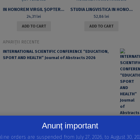
IN HONOREM VIRGIL ȘOPTEREANU
STUDIA LINGVISTICA IN HONOREM MARIÆ MANOLIU
24,31
lei
52,86
lei
ADD TO CART
ADD TO CART
APARIȚII RECENTE
INTERNATIONAL SCIENTIFIC CONFERENCE “EDUCATION,
SPORT AND HEALTH” Journal of Abstracts 2026
Anunț important
EROAREA ȘI FACTORUL UMAN ÎN PRACTICA MEDICALĂ
line orders are suspended from July 27, 2026, to August 30, 20