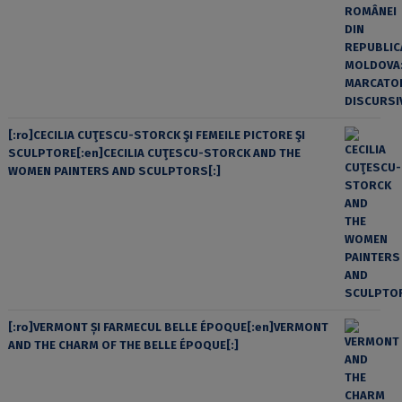
[:ro]CECILIA CUŢESCU-STORCK ŞI FEMEILE PICTORE ŞI
SCULPTORE[:en]CECILIA CUŢESCU-STORCK AND THE
WOMEN PAINTERS AND SCULPTORS[:]
[:ro]VERMONT ȘI FARMECUL BELLE ÉPOQUE[:en]VERMONT
AND THE CHARM OF THE BELLE ÉPOQUE[:]