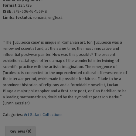
Format:
22,5/28
ISBN:
978-606-16-1569-8
Limba textului:
română, engleză
“’The Țuculescu case’ is unique in Romanian art. Ion Țuculescu was a
renowned scientist and, at the same time, the most innovative and
influential post-war painter. How was this possible? The present
exhibition catalogue offers a map of the wonderful intertwining of
scientific practice with the artistic imagination. The emergence of
Țuculescu is connected to the unprecedented cultural effervescence of
the interwar period, which made it possible for Mircea Eliade to be a
prominent historian of religions and a formidable novelist, Lucian
Blaga a major philosopher and a first-rate poet, or Dan Barbilian to be
a leading mathematician, doubled by the symbolist poet Ion Barbu.”
(Erwin Kessler)
Categories:
Art Safari
,
Collections
Reviews (0)