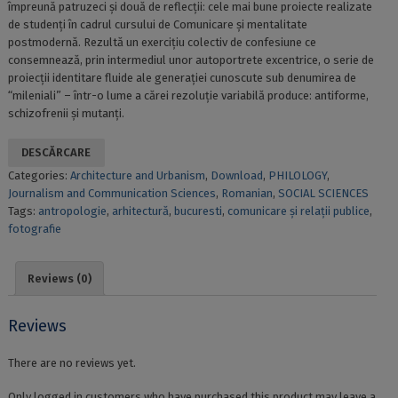
împreună patruzeci și două de reflecții: cele mai bune proiecte realizate
de studenți în cadrul cursului de Comunicare și mentalitate
postmodernă. Rezultă un exercițiu colectiv de confesiune ce
consemnează, prin intermediul unor autoportrete excentrice, o serie de
proiecții identitare fluide ale generației cunoscute sub denumirea de
“mileniali” – într-o lume a cărei rezoluție variabilă produce: antiforme,
schizofrenii și mutanți.
DESCĂRCARE
Categories:
Architecture and Urbanism
,
Download
,
PHILOLOGY
,
Journalism and Communication Sciences
,
Romanian
,
SOCIAL SCIENCES
Tags:
antropologie
,
arhitectură
,
bucuresti
,
comunicare și relații publice
,
fotografie
Reviews (0)
Reviews
There are no reviews yet.
Only logged in customers who have purchased this product may leave a