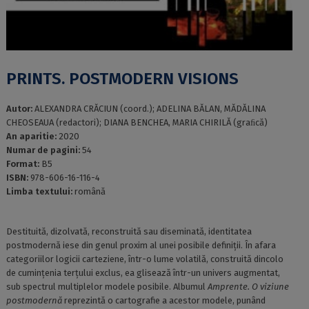
PRINTS. POSTMODERN VISIONS
Autor:
ALEXANDRA CRĂCIUN (coord.); ADELINA BĂLAN, MĂDĂLINA
CHEOSEAUA (redactori); DIANA BENCHEA, MARIA CHIRILĂ (graﬁcă)
An aparitie:
2020
Numar de pagini:
54
Format:
B5
ISBN:
978-606-16-116-4
Limba textului:
română
Destituită, dizolvată, reconstruită sau diseminată, identitatea
postmodernă iese din genul proxim al unei posibile definiții. În afara
categoriilor logicii carteziene, într-o lume volatilă, construită dincolo
de cumințenia terțului exclus, ea glisează într-un univers augmentat,
sub spectrul multiplelor modele posibile. Albumul
Amprente. O viziune
postmodernă
reprezintă o cartografie a acestor modele, punând