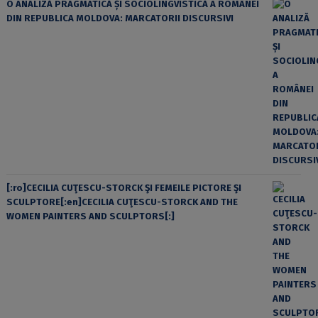
O ANALIZĂ PRAGMATICĂ ȘI SOCIOLINGVISTICĂ A ROMÂNEI
DIN REPUBLICA MOLDOVA: MARCATORII DISCURSIVI
[:ro]CECILIA CUŢESCU-STORCK ŞI FEMEILE PICTORE ŞI
SCULPTORE[:en]CECILIA CUŢESCU-STORCK AND THE
WOMEN PAINTERS AND SCULPTORS[:]