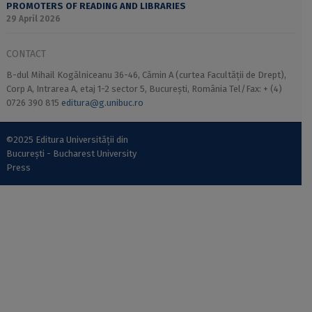
PROMOTERS OF READING AND LIBRARIES
29 April 2026
CONTACT
B-dul Mihail Kogălniceanu 36-46, Cămin A (curtea Facultății de Drept),
Corp A, Intrarea A, etaj 1-2 sector 5, București, România Tel/Fax: + (4)
0726 390 815
editura@g.unibuc.ro
©2025 Editura Universității din
București - Bucharest University
Press