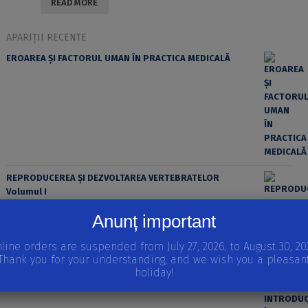
READ MORE
APARIȚII RECENTE
EROAREA ȘI FACTORUL UMAN ÎN PRACTICA MEDICALĂ
REPRODUCEREA ȘI DEZVOLTAREA VERTEBRATELOR
Volumul I
STRATEGII REPRODUCTIVE LA VERTEBRATE, INTRODUCERE
Anunț important
ÎN EMBRIOLOGIE, MODELE IN VITRO ALE DEZVOLTĂRII
EMBRIONARE
line orders are suspended from July 27, 2026, to August 30, 20
Thank you for your understanding, and we wish you a pleasan
holiday!