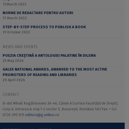
13 March 2023
NORME DE REDACTARE PENTRU AUTORI
17 March 2023
STEP-BY-STEP PROCESS TO PUBLISH A BOOK
31 October 2023
NEWS AND EVENTS
POEZIA CREȘTINĂ A ANTOLOGIEI PALATINE ÎN DILEMA
25 May 2026
GALEX NATIONAL AWARDS, AWARDED TO THE MOST ACTIVE
PROMOTERS OF READING AND LIBRARIES
29 April 2026
CONTACT
B-dul Mihail Kogălniceanu 36-46, Cămin A (curtea Facultății de Drept),
Corp A, Intrarea A, etaj 1-2 sector 5, București, România Tel/Fax: + (4)
0726 390 815
editura@g.unibuc.ro