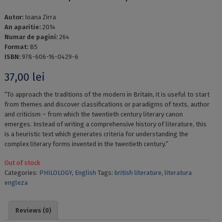
Autor:
Ioana Zirra
An aparitie:
2014
Numar de pagini:
264
Format:
B5
ISBN:
978-606-16-0429-6
37,00
lei
“To approach the traditions of the modern in Britain, it is useful to start
from themes and discover classifications or paradigms of texts, author
and criticism – from which the twentieth century literary canon
emerges. Instead of writing a comprehensive history of literature, this
is a heuristic text which generates criteria for understanding the
complex literary forms invented in the twentieth century.”
Out of stock
Categories:
PHILOLOGY
,
English
Tags:
british literature
,
literatura
engleza
Reviews (0)