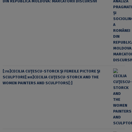
DIN REPUBLICA MOLDOVA: MARCATORII DISCURSIVI
[:ro]CECILIA CUŢESCU-STORCK ŞI FEMEILE PICTORE ŞI
SCULPTORE[:en]CECILIA CUŢESCU-STORCK AND THE
WOMEN PAINTERS AND SCULPTORS[:]