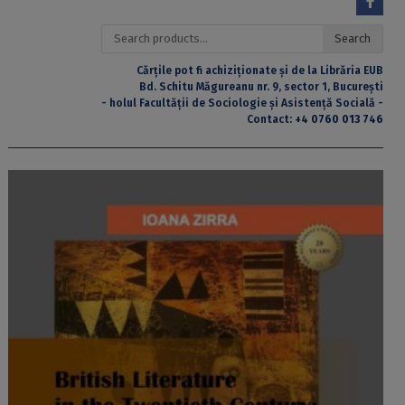
Search
Search
for:
Cărțile pot fi achiziționate și de la Librăria EUB
Bd. Schitu Măgureanu nr. 9, sector 1, București
- holul Facultății de Sociologie și Asistență Socială -
Contact:
+4 0760 013 746