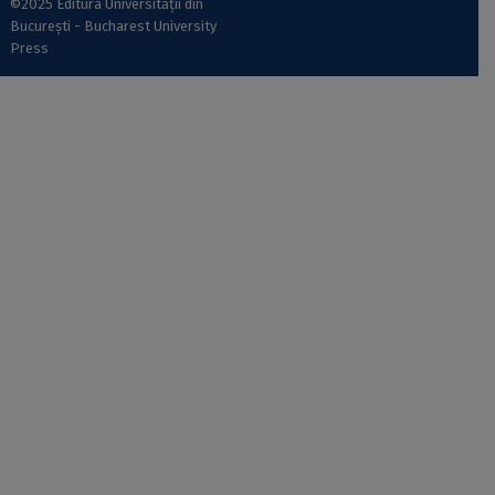
©2025 Editura Universității din
București - Bucharest University
Press