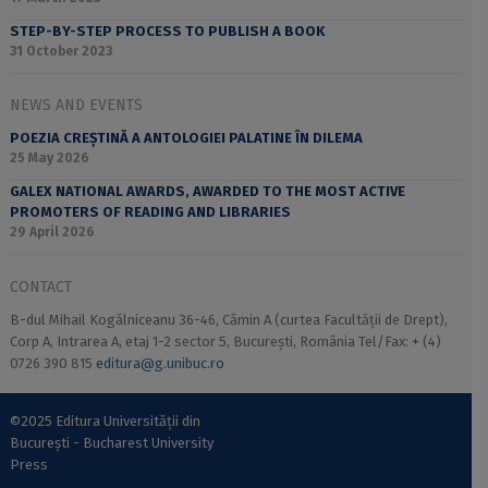
STEP-BY-STEP PROCESS TO PUBLISH A BOOK
31 October 2023
NEWS AND EVENTS
POEZIA CREȘTINĂ A ANTOLOGIEI PALATINE ÎN DILEMA
25 May 2026
GALEX NATIONAL AWARDS, AWARDED TO THE MOST ACTIVE
PROMOTERS OF READING AND LIBRARIES
29 April 2026
CONTACT
B-dul Mihail Kogălniceanu 36-46, Cămin A (curtea Facultății de Drept),
Corp A, Intrarea A, etaj 1-2 sector 5, București, România Tel/Fax: + (4)
0726 390 815
editura@g.unibuc.ro
©2025 Editura Universității din
București - Bucharest University
Press