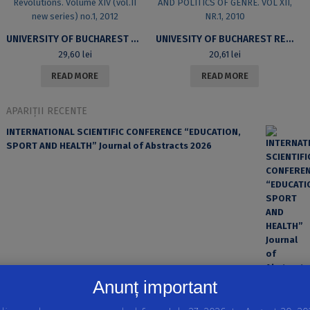
UNIVERSITY OF BUCHAREST REVIEW. LITERARY AND CULTURAL STUDIES SERIES (M)OTHER NATURE? INSCRIPTIONS, LOCATIONS, REVOLUTIONS. VOLUME XIV (VOL.II NEW SERIES) NO.1, 2012
UNIVESITY OF BUCHAREST REVIEW. A JOURNAL OF LITERARY AND CULTURAL STUDIES. GENRES AND HISTORICITY. THE POETICS AND POLITICS OF GENRE. VOL XII, NR.1, 2010
29,60
lei
20,61
lei
READ MORE
READ MORE
APARIȚII RECENTE
INTERNATIONAL SCIENTIFIC CONFERENCE “EDUCATION,
SPORT AND HEALTH” Journal of Abstracts 2026
Anunț important
EROAREA ȘI FACTORUL UMAN ÎN PRACTICA MEDICALĂ