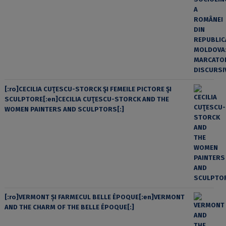
[:ro]CECILIA CUŢESCU-STORCK ŞI FEMEILE PICTORE ŞI
SCULPTORE[:en]CECILIA CUŢESCU-STORCK AND THE
WOMEN PAINTERS AND SCULPTORS[:]
[:ro]VERMONT ȘI FARMECUL BELLE ÉPOQUE[:en]VERMONT
AND THE CHARM OF THE BELLE ÉPOQUE[:]