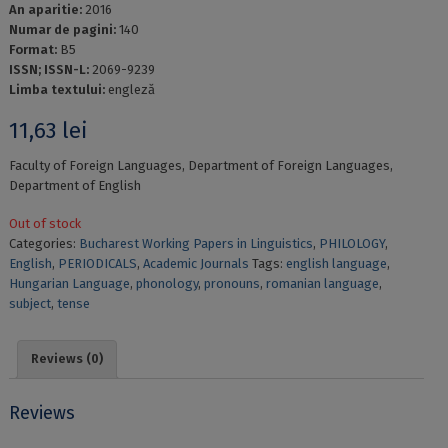
An aparitie:
2016
Numar de pagini:
140
Format:
B5
ISSN; ISSN-L:
2069-9239
Limba textului:
engleză
11,63
lei
Faculty of Foreign Languages, Department of Foreign Languages,
Department of English
Out of stock
Categories:
Bucharest Working Papers in Linguistics
,
PHILOLOGY
,
English
,
PERIODICALS
,
Academic Journals
Tags:
english language
,
Hungarian Language
,
phonology
,
pronouns
,
romanian language
,
subject
,
tense
Reviews (0)
Reviews