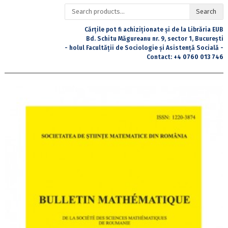
Search
Search
for:
Cărțile pot fi achiziționate și de la Librăria EUB
Bd. Schitu Măgureanu nr. 9, sector 1, București
- holul Facultății de Sociologie și Asistență Socială -
Contact:
+4 0760 013 746