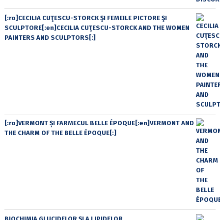
[:ro]CECILIA CUŢESCU-STORCK ŞI FEMEILE PICTORE ŞI
SCULPTORE[:en]CECILIA CUŢESCU-STORCK AND THE WOMEN
PAINTERS AND SCULPTORS[:]
[:ro]VERMONT ȘI FARMECUL BELLE ÉPOQUE[:en]VERMONT AND
THE CHARM OF THE BELLE ÉPOQUE[:]
BIOCHIMIA GLUCIDELOR ȘI A LIPIDELOR