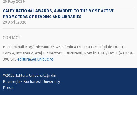
25 May 2026
GALEX NATIONAL AWARDS, AWARDED TO THE MOST ACTIVE
PROMOTERS OF READING AND LIBRARIES
29 April 2026
CONTACT
B-dul Mihail Kogălniceanu 36-46, Cămin A (curtea Facultății de Drept),
Corp A, Intrarea A, etaj 1-2 sector 5, București, România Tel/Fax: + (4) 0726
390 815
editura@g.unibuc.ro
©2025 Editura Universității din
București - Bucharest University
Press