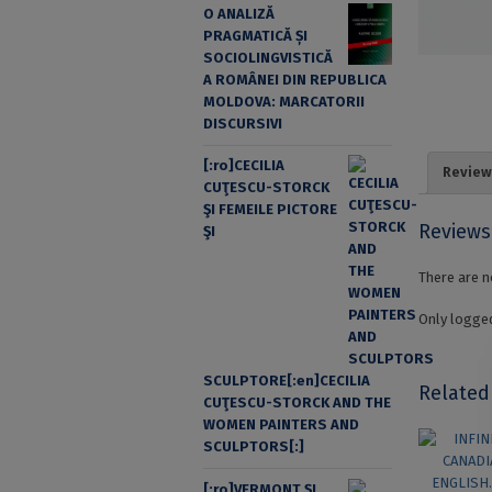
O ANALIZĂ
PRAGMATICĂ ȘI
SOCIOLINGVISTICĂ
A ROMÂNEI DIN REPUBLICA
MOLDOVA: MARCATORII
DISCURSIVI
[:ro]CECILIA
Review
CUŢESCU-STORCK
ŞI FEMEILE PICTORE
Reviews
ŞI
There are n
Only logged
SCULPTORE[:en]CECILIA
Related
CUŢESCU-STORCK AND THE
WOMEN PAINTERS AND
SCULPTORS[:]
[:ro]VERMONT ȘI