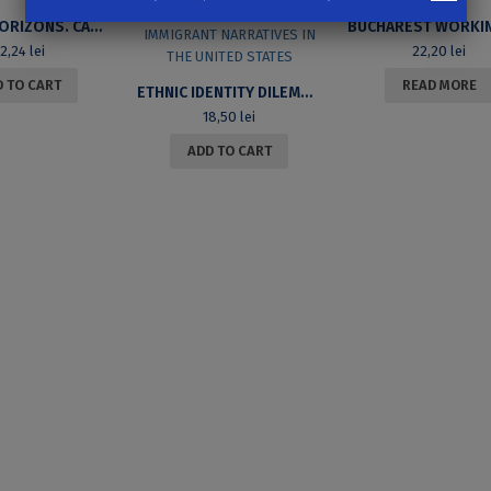
INFINITE HORIZONS. CANADIAN FICTION IN ENGLISH. SECOND EDITION
32,24
lei
22,20
lei
 TO CART
READ MORE
ETHNIC IDENTITY DILEMMAS IN EARLY TWENTIETH CENTURY EAST EUROPEAN JEWISH IMMIGRANT NARRATIVES IN THE UNITED STATES
18,50
lei
ADD TO CART