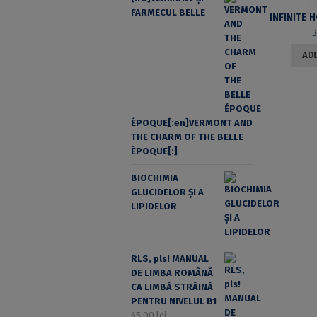
FARMECUL BELLE
ADD
ÉPOQUE[:en]VERMONT AND
THE CHARM OF THE BELLE
ÉPOQUE[:]
BIOCHIMIA
GLUCIDELOR ȘI A
LIPIDELOR
RLS, pls! MANUAL
DE LIMBA ROMÂNĂ
CA LIMBĂ STRĂINĂ
PENTRU NIVELUL B1
65,00
lei