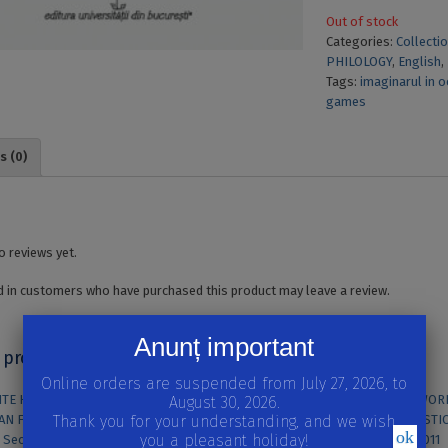
Out of stock
Categories:
Collecti
PHILOLOGY
,
English
,
Tags:
imaginarul in 
games
s (0)
o reviews yet.
 in customers who have purchased this product may leave a review.
Anunț important
 products
Online orders are suspended from July 27, 2026, to
August 30, 2026.
Thank you for your understanding, and we wish
ok
you a pleasant holiday!