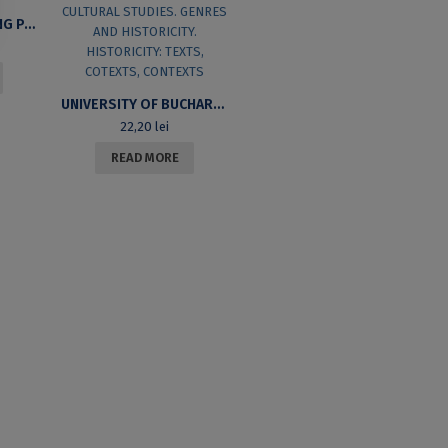
BUCHAREST WORKING PAPERS IN LINGUISTICS, VOL. XIII, NO.1/2011
UNIVERSITY OF BUCHAREST REVIEW. A JOURNAL OF LITERARY AND CULTURAL STUDIES. GENRES AND HISTORICITY. HISTORICITY: TEXTS, COTEXTS, CONTEXTS
22,20
lei
READ MORE