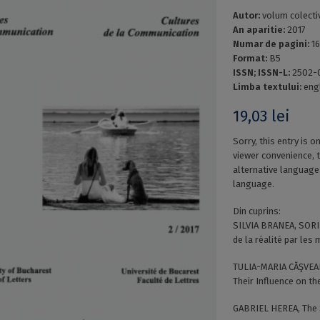
Autor:
volum colecti
An aparitie:
2017
Numar de pagini:
1
Format:
B5
ISSN; ISSN-L:
2502-0
Limba textului:
eng
19,03
lei
Sorry, this entry is o
viewer convenience, 
alternative language.
language.
Din cuprins:
SILVIA BRANEA, SORI
de la réalité par les
TULIA-MARIA CĂŞVEAN
Their Influence on t
GABRIEL HEREA, The 