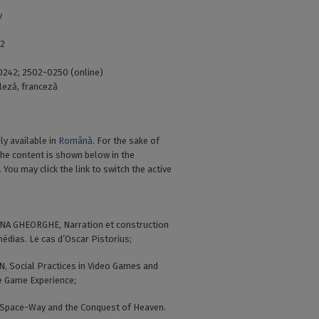
v
62
242; 2502-0250 (online)
leză, franceză
nly available in
Română
. For the sake of
the content is shown below in the
 You may click the link to switch the active
NA GHEORGHE, Narration et construction
 médias. Le cas d’Oscar Pistorius;
, Social Practices in Video Games and
he Game Experience;
Space-Way and the Conquest of Heaven.