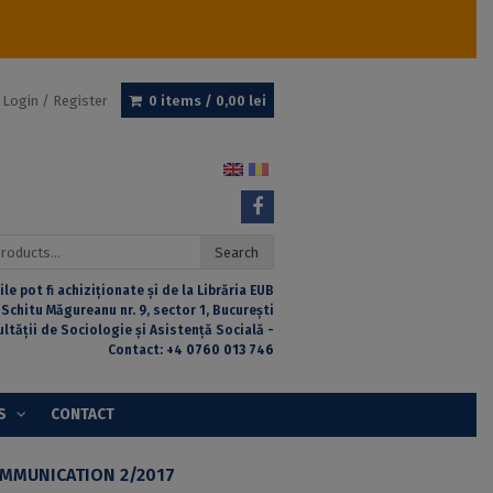
Login / Register
0 items /
0,00
lei
Search
ile pot fi achiziționate și de la Librăria EUB
 Schitu Măgureanu nr. 9, sector 1, București
ultății de Sociologie și Asistență Socială -
Contact:
+4 0760 013 746
S
CONTACT
OMMUNICATION 2/2017