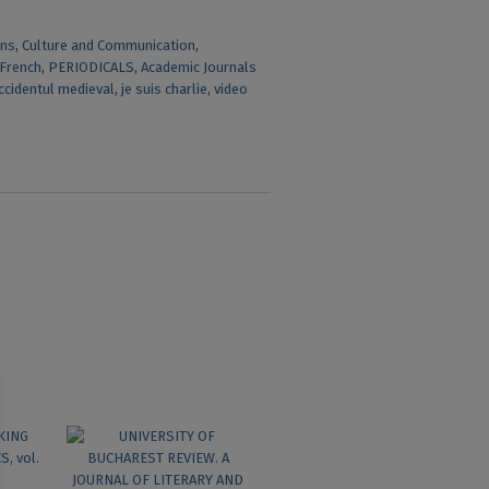
ons
,
Culture and Communication
,
French
,
PERIODICALS
,
Academic Journals
occidentul medieval
,
je suis charlie
,
video