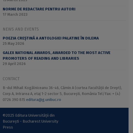
13 March 2023
NORME DE REDACTARE PENTRU AUTORI
17 March 2023
NEWS AND EVENTS
POEZIA CREȘTINĂ A ANTOLOGIEI PALATINE ÎN DILEMA
25 May 2026
GALEX NATIONAL AWARDS, AWARDED TO THE MOST ACTIVE
PROMOTERS OF READING AND LIBRARIES
29 April 2026
CONTACT
B-dul Mihail Kogălniceanu 36-46, Cămin A (curtea Facultății de Drept),
Corp A, Intrarea A, etaj 1-2 sector 5, București, România Tel/Fax: + (4)
0726 390 815
editura@g.unibuc.ro
©2025 Editura Universității din
București - Bucharest University
Press