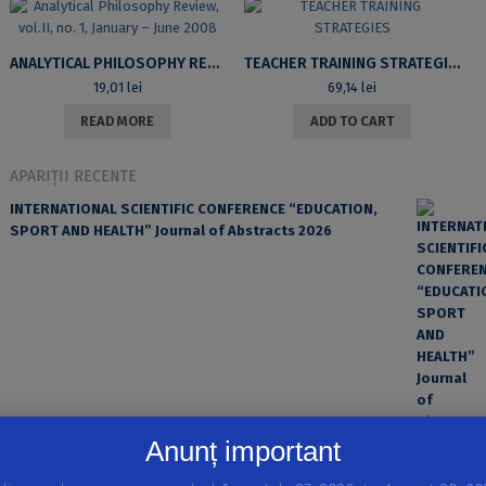
ANALYTICAL PHILOSOPHY REVIEW, VOL.II, NO. 1, JANUARY – JUNE 2008
TEACHER TRAINING STRATEGIES
19,01
lei
69,14
lei
READ MORE
ADD TO CART
APARIȚII RECENTE
INTERNATIONAL SCIENTIFIC CONFERENCE “EDUCATION,
SPORT AND HEALTH” Journal of Abstracts 2026
Anunț important
EROAREA ȘI FACTORUL UMAN ÎN PRACTICA MEDICALĂ