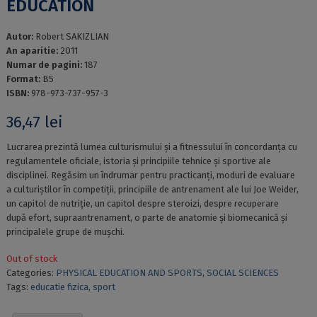
EDUCATION
Autor:
Robert SAKIZLIAN
An aparitie:
2011
Numar de pagini:
187
Format:
B5
ISBN:
978-973-737-957-3
36,47
lei
Lucrarea prezintă lumea culturismului și a fitnessului în concordanța cu
regulamentele oficiale, istoria și principiile tehnice și sportive ale
disciplinei. Regăsim un îndrumar pentru practicanți, moduri de evaluare
a culturiștilor în competiții, principiile de antrenament ale lui Joe Weider,
un capitol de nutriție, un capitol despre steroizi, despre recuperare
după efort, supraantrenament, o parte de anatomie și biomecanică și
principalele grupe de mușchi.
Out of stock
Categories:
PHYSICAL EDUCATION AND SPORTS
,
SOCIAL SCIENCES
Tags:
educatie fizica
,
sport