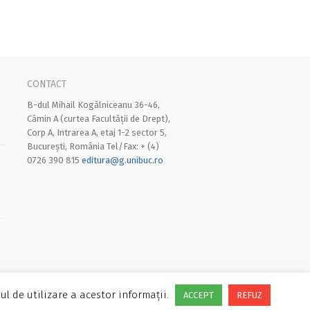
CONTACT
B-dul Mihail Kogălniceanu 36-46,
Cămin A (curtea Facultății de Drept),
Corp A, Intrarea A, etaj 1-2 sector 5,
București, România Tel/Fax: + (4)
0726 390 815
editura@g.unibuc.ro
ul de utilizare a acestor informații.
ACCEPT
REFUZ