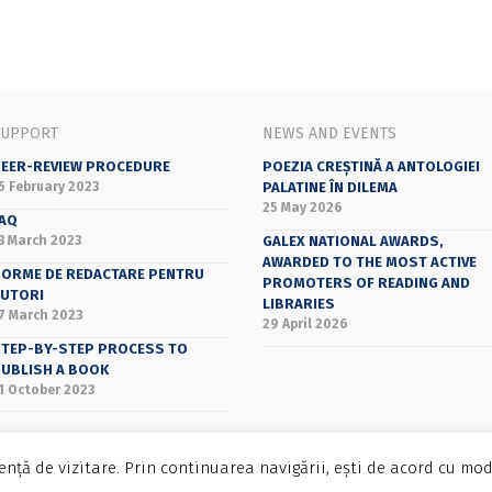
SUPPORT
NEWS AND EVENTS
EER-REVIEW PROCEDURE
POEZIA CREȘTINĂ A ANTOLOGIEI
5 February 2023
PALATINE ÎN DILEMA
25 May 2026
AQ
3 March 2023
GALEX NATIONAL AWARDS,
AWARDED TO THE MOST ACTIVE
ORME DE REDACTARE PENTRU
PROMOTERS OF READING AND
UTORI
LIBRARIES
7 March 2023
29 April 2026
TEP-BY-STEP PROCESS TO
UBLISH A BOOK
1 October 2023
nță de vizitare. Prin continuarea navigării, ești de acord cu mod
Bucharest University Press