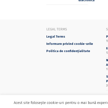
LEGAL TERMS
Legal Terms
P
1
Informare privind cookie-urile
F
Politica de confidențialitate
1
N
A
1
S
P
3
Acest site folosește cookie-uri pentru o mai bună experie
©2025 Editura Universității din București - 