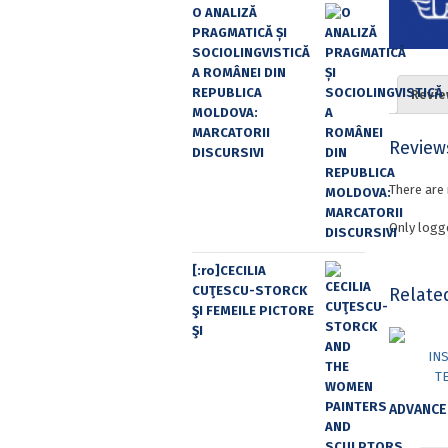
O ANALIZĂ
PRAGMATICĂ ȘI
SOCIOLINGVISTICĂ
A ROMÂNEI DIN
REPUBLICA
Revie
MOLDOVA:
MARCATORII
Review
DISCURSIVI
There are 
Only logg
[:ro]CECILIA
CUŢESCU-STORCK
Relate
ŞI FEMEILE PICTORE
ŞI