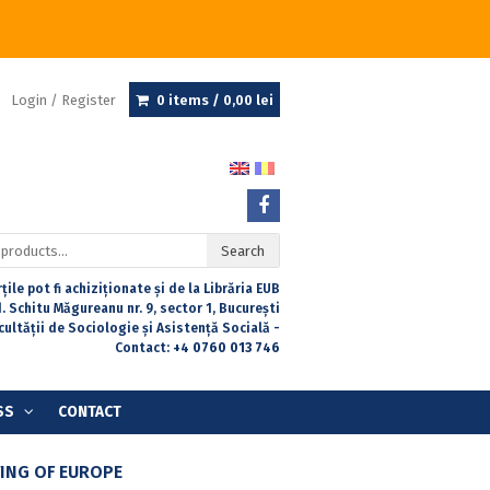
Login / Register
0 items /
0,00
lei
Search
țile pot fi achiziționate și de la Librăria EUB
. Schitu Măgureanu nr. 9, sector 1, București
acultății de Sociologie și Asistență Socială -
Contact:
+4 0760 013 746
SS
CONTACT
ING OF EUROPE