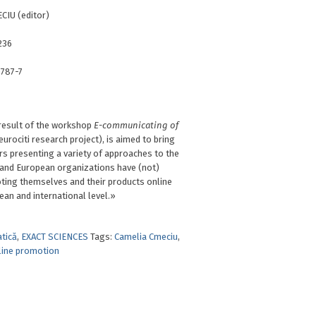
CIU (editor)
236
787-7
 result of the workshop
E-communicating of
eurociti research project), is aimed to bring
s presenting a variety of approaches to the
 and European organizations have (not)
ting themselves and their products online
ean and international level.»
tică
,
EXACT SCIENCES
Tags:
Camelia Cmeciu
,
line promotion