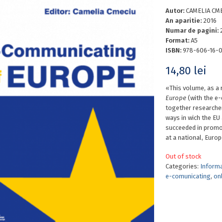
Autor:
CAMELIA CME
An aparitie:
2016
Numar de pagini:
Format:
A5
ISBN:
978-606-16-0
14,80
lei
«This volume, as a
Europe
(with the e-
together researcher
ways in wich the EU
succeeded in promo
at a national, Europ
Out of stock
Categories:
Informa
e-comunicating
,
on