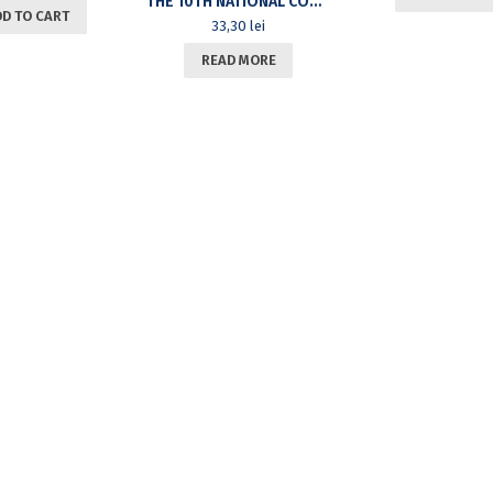
THE 10TH NATIONAL CONFERENCE OF VIRTUAL LEARNING, CNIV 2012, NOVEMBER 2-3, 2012, BRAȘOV, ROMANIA
DD TO CART
33,30
lei
READ MORE