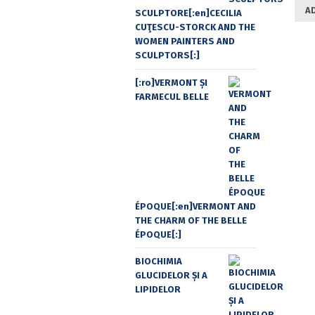
A
SCULPTORE[:en]CECILIA
CUŢESCU-STORCK AND THE
WOMEN PAINTERS AND
SCULPTORS[:]
[:ro]VERMONT ȘI
FARMECUL BELLE
ÉPOQUE[:en]VERMONT AND
THE CHARM OF THE BELLE
ÉPOQUE[:]
BIOCHIMIA
GLUCIDELOR ȘI A
LIPIDELOR