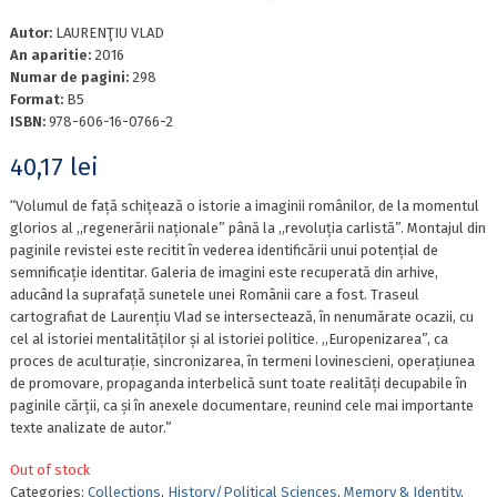
Autor:
LAURENŢIU VLAD
An aparitie:
2016
Numar de pagini:
298
Format:
B5
ISBN:
978-606-16-0766-2
40,17
lei
“Volumul de față schițează o istorie a imaginii românilor, de la momentul
glorios al ,,regenerării naționale” până la ,,revoluția carlistă”. Montajul din
paginile revistei este recitit în vederea identificării unui potențial de
semnificație identitar. Galeria de imagini este recuperată din arhive,
aducând la suprafață sunetele unei Românii care a fost. Traseul
cartografiat de Laurențiu Vlad se intersectează, în nenumărate ocazii, cu
cel al istoriei mentalităților și al istoriei politice. ,,Europenizarea”, ca
proces de aculturație, sincronizarea, în termeni lovinescieni, operațiunea
de promovare, propaganda interbelică sunt toate realități decupabile în
paginile cărții, ca și în anexele documentare, reunind cele mai importante
texte analizate de autor.”
Out of stock
Categories:
Collections
,
History/Political Sciences
,
Memory & Identity
,