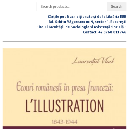
Search
Search
for:
Cărțile pot fi achiziționate și de la Librăria EUB
Bd. Schitu Măgureanu nr. 9, sector 1, București
- holul Facultății de Sociologie și Asistență Socială -
Contact:
+4 0760 013 746