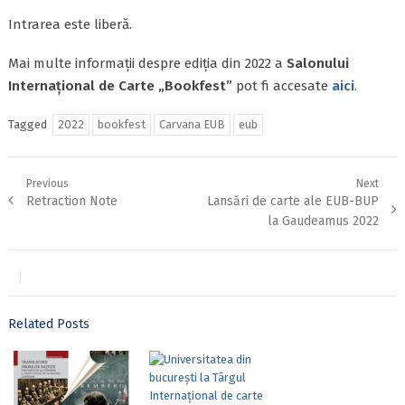
Intrarea este liberă.
Mai multe informații despre ediția din 2022 a
Salonului
Internațional de Carte „Bookfest”
pot fi accesate
aici
.
Tagged
2022
bookfest
Carvana EUB
eub
Post
Previous
Next
Previous
Next
Retraction Note
Lansări de carte ale EUB-BUP
navigation
post:
post:
la Gaudeamus 2022
Related Posts