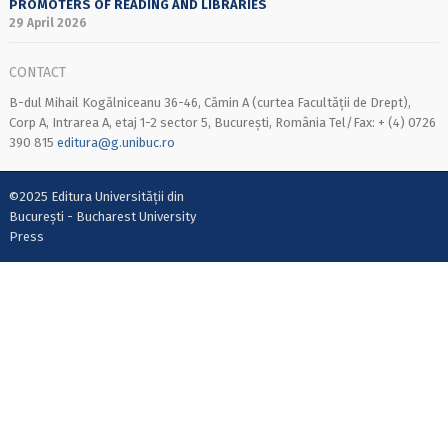
PROMOTERS OF READING AND LIBRARIES
29 April 2026
CONTACT
B-dul Mihail Kogălniceanu 36-46, Cămin A (curtea Facultății de Drept),
Corp A, Intrarea A, etaj 1-2 sector 5, București, România Tel/Fax: + (4) 0726
390 815
editura@g.unibuc.ro
©2025 Editura Universității din
București - Bucharest University
Press