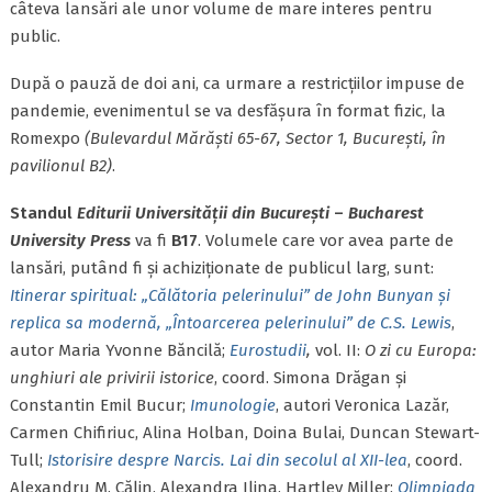
câteva lansări ale unor volume de mare interes pentru
public.
După o pauză de doi ani, ca urmare a restricțiilor impuse de
pandemie, evenimentul se va desfășura în format fizic, la
Romexpo
(Bulevardul Mărăști 65-67, Sector 1, București, în
pavilionul B2)
.
Standul
Editurii Universității din București
–
Bucharest
University Press
va fi
B17
. Volumele care vor avea parte de
lansări, putând fi și achiziționate de publicul larg, sunt:
Itinerar spiritual: „Călătoria pelerinului” de John Bunyan și
replica sa modernă, „Întoarcerea pelerinului” de C.S. Lewis
,
autor Maria Yvonne Băncilă;
Eurostudii
,
vol. II:
O zi cu Europa:
unghiuri ale privirii istorice
, coord. Simona Drăgan și
Constantin Emil Bucur;
Imunologie
, autori Veronica Lazăr,
Carmen Chifiriuc, Alina Holban, Doina Bulai, Duncan Stewart-
Tull;
Istorisire despre Narcis. Lai din secolul al XII-lea
, coord.
Alexandru M. Călin, Alexandra Ilina, Hartley Miller;
Olimpiada