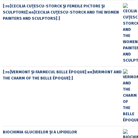
[:ro]CECILIA CUŢESCU-STORCK ŞI FEMEILE PICTORE ŞI
SCULPTORE[:en]CECILIA CUŢESCU-STORCK AND THE WOMEN
PAINTERS AND SCULPTORS[:]
[:ro]VERMONT ȘI FARMECUL BELLE ÉPOQUE[:en]VERMONT AND
THE CHARM OF THE BELLE ÉPOQUE[:]
BIOCHIMIA GLUCIDELOR ȘI A LIPIDELOR