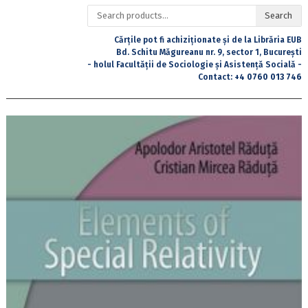
Search
Search
for:
Cărțile pot fi achiziționate și de la Librăria EUB
Bd. Schitu Măgureanu nr. 9, sector 1, București
- holul Facultății de Sociologie și Asistență Socială -
Contact:
+4 0760 013 746