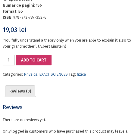
Numar de pagini:
186
Format:
B5
ISBN:
978-973-737-352-6
19,03
lei
“You fully understand a theory only when you are able to explain it also to
your grandmother”. (Albert Einstein)
ELEMENTS
ADD TO CART
OF
SPECIAL
Categories:
Physics
,
EXACT SCIENCES
Tag:
fizica
RELATIVITY
quantity
Reviews (0)
Reviews
There are no reviews yet.
Only logged in customers who have purchased this product may leave a