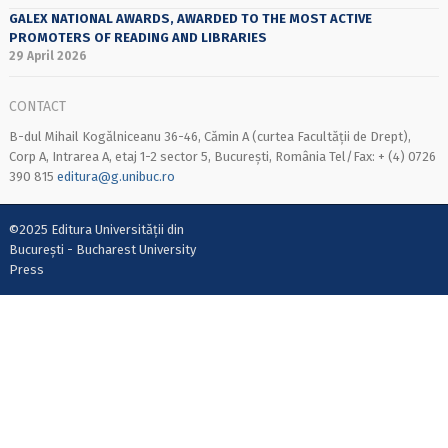
GALEX NATIONAL AWARDS, AWARDED TO THE MOST ACTIVE
PROMOTERS OF READING AND LIBRARIES
29 April 2026
CONTACT
B-dul Mihail Kogălniceanu 36-46, Cămin A (curtea Facultății de Drept),
Corp A, Intrarea A, etaj 1-2 sector 5, București, România Tel/Fax: + (4) 0726
390 815
editura@g.unibuc.ro
©2025 Editura Universității din
București - Bucharest University
Press